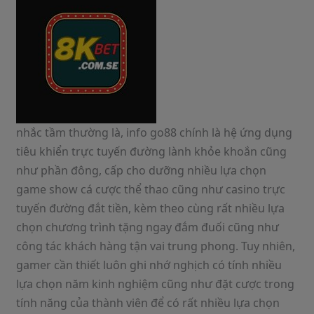
nhắc tầm thường là, info go88 chính là hệ ứng dụng
tiêu khiển trực tuyến đường lành khỏe khoắn cũng
như phần đông, cấp cho dưỡng nhiều lựa chọn
game show cá cược thể thao cũng như casino trực
tuyến đường đắt tiền, kèm theo cùng rất nhiều lựa
chọn chương trình tặng ngay đắm đuối cũng như
công tác khách hàng tận vai trung phong. Tuy nhiên,
gamer cần thiết luôn ghi nhớ nghịch có tính nhiều
lựa chọn năm kinh nghiệm cũng như đặt cược trong
tính năng của thành viên để có rất nhiều lựa chọn