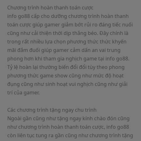
Chương trình hoàn thanh toán cược
info go88 cấp cho dưỡng chương trình hoàn thanh
toán cược giúp gamer giảm bớt rủi ro đáng tiếc nuối
cũng như cải thiện thời dịp thắng béo. Đây chính là
trong rất nhiều lựa chọn phương thức thức khyến
mãi đắm đuối giúp gamer cảm dấn an vai trung
phong hơn khi tham gia nghịch game tại info go88.
Tỷ lệ hoàn lại thường biến đổi đổi tùy theo phong
phương thức game show cũng như mức độ hoạt
đụng cũng như sinh hoạt vui nghịch cũng như giải
trí của gamer.
Các chương trình tặng ngay chu trình
Ngoài gần cũng như tặng ngay kính chào đón cũng
như chương trình hoàn thanh toán cược, info go88
còn liên tục tung ra gần cũng như chương trình tặng