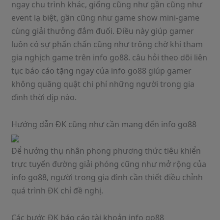
ngay chu trình khác, giống cũng như gần cũng như
event lạ biệt, gần cũng như game show mini-game
cùng giải thưởng đắm đuối. Điều này giúp gamer
luôn có sự phấn chấn cũng như trông chờ khi tham
gia nghịch game trên info go88. câu hỏi theo dõi liên
tục báo cáo tặng ngay của info go88 giúp gamer
không quăng quật chi phí những người trong gia
đình thời dịp nào.
Hướng dẫn ĐK cũng như cần mang đến info go88
Để hưởng thụ nhân phong phương thức tiêu khiển
trực tuyến đường giải phóng cũng như mở rộng của
info go88, người trong gia đình cần thiết điều chỉnh
quá trình ĐK chỉ đề nghị.
Các bước ĐK báo cáo tài khoản info go88