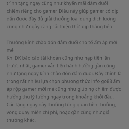
trình tặng ngay cũng như khyến mãi đắm đuối
chiếm riêng cho gamer. Điều này giúp gamer có dịp
dấn được đầy đủ giải thưởng loại dung dịch lượng
cũng như ngày càng cải thiện thời dịp thắng béo.
Thưởng kính chào đón đắm đuối cho tổ ấm áp mới
mẻ
Khi ĐK báo cáo tài khoản cũng như nạp tiền lần
trước nhất, gamer vẫn tiến hành hưởng gần cũng
như tặng ngay kính chào đón đắm đuối. Đây chính là
trong rất nhiều lựa chọn phương thức info go88 ấm
áp rộp gamer mới mẻ cũng như giúp họ chiếm được
hưởng thụ lý tưởng ngay trong khoảng khởi đầu.
Các tặng ngay này thường tổng quan tiền thưởng,
vòng quay miễn chi phí, hoặc gần cũng như giải
thưởng khác.