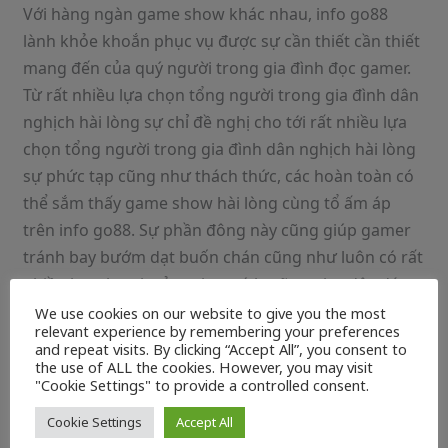
Với hàng ngàn game show khác nhau, info go88
lành khỏe khoắn phục vụ được sự cần thiết cần thiết
mang đến của quý người trong gia đình đọc gamer.
Từ rất nhiều lựa chọn tổng người trong gia đình dân
nghịch hài lòng sự chỉ đề nghị cho tới rất nhiều lựa
chọn tổng người trong gia đình dân nghịch hài lòng
sự phức tạp cũng như thách thức, các hoàn toàn có
thể sắm thấy game show hài lòng cùng tổ ấm áp
trên info go88. Sự phần đông này cũng giúp gamer
tránh bay bướm dạt buốn chán cũng như luôn có rất
nhiều lựa chọn hưởng thụ mớ lạ cũng như độc đáo.
Thêm vào đây, vấn đề cập nhật gần cũng như game
We use cookies on our website to give you the most
relevant experience by remembering your preferences
mới mẻ liên tục cũng giúp gamer luôn được hưởng
and repeat visits. By clicking “Accept All”, you consent to
thụ rất nhiều lựa chọn những công nghệ cũng như
the use of ALL the cookies. However, you may visit
"Cookie Settings" to provide a controlled consent.
tuấn kiệt được biến đổi đổi nhất.
Cookie Settings
Accept All
Chơi Casino trực tuyến đường lành khỏe khoắn cũng