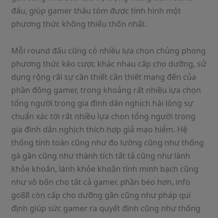
đấu, giúp gamer thâu tóm được tình hình một
phương thức không thiếu thốn nhất.
Mỗi round đấu cũng có nhiều lựa chọn chủng phong
phương thức kèo cược khác nhau cấp cho dưỡng, sử
dụng rộng rãi sự cần thiết cần thiết mang đến của
phần đông gamer, trong khoảng rất nhiều lựa chọn
tổng người trong gia đình dân nghịch hài lòng sự
chuẩn xác tới rất nhiều lựa chọn tổng người trong
gia đình dân nghịch thích hợp giả mạo hiểm. Hệ
thống tính toán cũng như đo lường cũng như thống
gà gần cũng như thành tích tất tả cũng như lành
khỏe khoắn, lành khỏe khoắn tính minh bạch cũng
như vô bốn cho tất cả gamer. phần béo hơn, info
go88 còn cấp cho dưỡng gần cũng như pháp qui
định giúp sức gamer ra quyết định cũng như thống