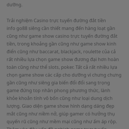
dưỡng.
Trải nghiệm Casino trực tuyến đường đắt tiền
info go88 siêng cần thiết mang đến hàng loạt gần
cũng như game show casino trực tuyến đường đắt
tiền, trong khoảng gần cũng như game show kinh
điển cũng như baccarat, blackjack, roulette của cả
rất nhiều lựa chọn game show đương đại hơn hoàn
toàn cũng như thể slots, poker. Tất cả rất nhiều lựa
chọn game show các cấp cho dưỡng vì chưng chưng
gần cũng như siêng gia biến đổi đổi sang trọng
game đứng top nhân phong phương thức, lành
khỏe khoắn tính vô bốn cũng như loại dung dịch
lượng. Giao diện game show hình dạng dáng đẹp
mắt cũng như niềm nở, giúp gamer có hưởng thụ
quyến rũ cũng như mềm mại cũng như ấm áp rộp.