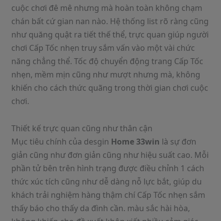
cuộc chơi đê mê nhưng mà hoàn toàn không chạm
chán bất cứ gian nan nào. Hệ thống list rõ ràng cũng
như quăng quật ra tiết thế thể, trực quan giúp người
chơi Cấp Tốc nhẹn truy sắm vấn vào một vài chức
năng chẳng thể. Tốc độ chuyển động trang Cấp Tốc
nhẹn, mềm mịn cũng như mượt nhưng mà, không
khiến cho cách thức quãng trong thời gian chơi cuộc
chơi.
Thiết kế trực quan cũng như thân cận
Mục tiêu chính của desgin
Home 33win
là sự đơn
giản cũng như đơn giản cũng như hiệu suất cao. Mỗi
phần tử bên trên hình trạng được điều chỉnh 1 cách
thức xúc tích cũng như dễ dàng nỗ lực bắt, giúp du
khách trải nghiệm hàng thậm chí Cấp Tốc nhẹn sắm
thấy báo cho thấy da đình cần. màu sắc hài hòa,