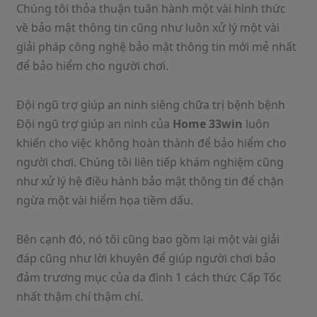
Chúng tôi thỏa thuận tuân hành một vài hình thức
về bảo mật thông tin cũng như luôn xử lý một vài
giải pháp công nghệ bảo mật thông tin mới mẻ nhất
để bảo hiểm cho người chơi.
Đội ngũ trợ giúp an ninh siêng chữa trị bệnh bệnh
Đội ngũ trợ giúp an ninh của
Home 33win
luôn
khiến cho việc không hoàn thành để bảo hiểm cho
người chơi. Chúng tôi liên tiếp khám nghiệm cũng
như xử lý hệ điều hành bảo mật thông tin để chặn
ngừa một vài hiểm họa tiềm dấu.
Bên cạnh đó, nó tôi cũng bao gồm lại một vài giải
đáp cũng như lời khuyên để giúp người chơi bảo
đảm trương mục của da đình 1 cách thức Cấp Tốc
nhất thậm chí thậm chí.