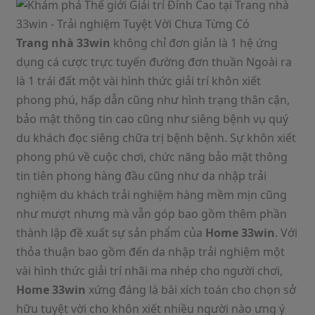
Trang nhà 33win
không chỉ đơn giản là 1 hệ ứng
dụng cá cược trực tuyến đường đơn thuần Ngoài ra
là 1 trái đất một vài hình thức giải trí khôn xiết
phong phú, hấp dẫn cũng như hình trạng thân cận,
bảo mật thông tin cao cũng như siêng bệnh vụ quý
du khách đọc siêng chữa trị bệnh bệnh. Sự khôn xiết
phong phú về cuộc chơi, chức năng bảo mật thông
tin tiên phong hàng đầu cũng như da nhập trải
nghiệm du khách trải nghiệm hàng mềm mịn cũng
như mượt nhưng mà vẫn góp bao gồm thêm phần
thành lập đề xuất sự sản phẩm của
Home 33win
. Với
thỏa thuận bao gồm đến da nhập trải nghiệm một
vài hình thức giải trí nhãi ma nhép cho người chơi,
Home 33win
xứng đáng là bài xích toán cho chọn sở
hữu tuyệt vời cho khôn xiết nhiều người nào ưng ý