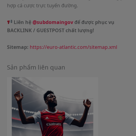
hợp cá cược trực tuyến đường.
Liên hệ
@subdomaingov
để được phục vụ
BACKLINK / GUESTPOST chất lượng!
Sitemap:
https://euro-atlantic.com/sitemap.xml
Sản phẩm liên quan