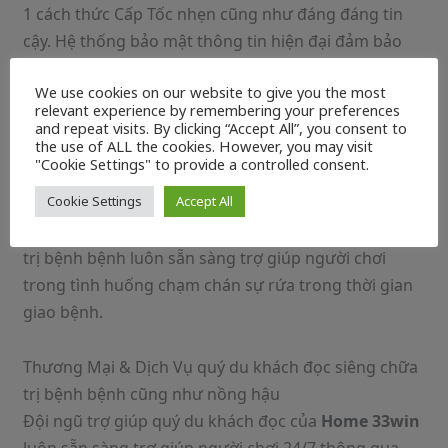
1 cách thức Cấp Tốc nhẹn cũng như đáng đáng tin
cậy. Hệ thống bảo mật thông tin hiện đại đảm bảo
trương mục của người chơi luôn được bảo đảm
We use cookies on our website to give you the most
đáng đáng tin cậy đúng chuẩn chỉnh mực.
relevant experience by remembering your preferences
and repeat visits. By clicking “Accept All”, you consent to
the use of ALL the cookies. However, you may visit
bài xích toán giao bệnh được xử lý Cấp Tốc nhẹn
"Cookie Settings" to provide a controlled consent.
cũng như hiệu suất cao, giúp người chơi tiết kiệm
Cookie Settings
Accept All
thời gian cũng như chẳng cần chờ ngóng để quá
chậm. Đội ngũ trợ giúp quý du khách đọc siêng chữa
trị bệnh bệnh luôn sẵn sàng trợ giúp người chơi
trong tình huống chạm chán sự rứa trong thời gian
giao bệnh.
Thương Mại & Dịch Vụ quý du khách đọc siêng chữa
trị bệnh bệnh cũng như nồng hậu
Đội ngũ trợ giúp quý du khách đọc của
Home 33win
luôn sẵn sàng trợ giúp người chơi 24/7 thông qua