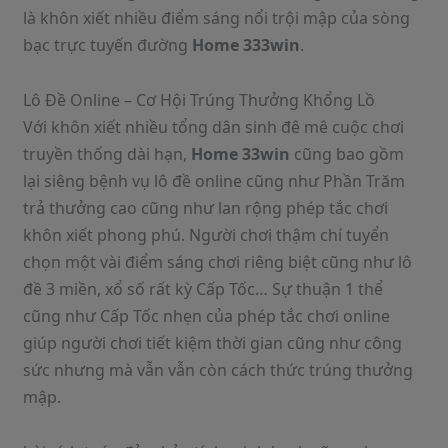
là khôn xiết nhiều điểm sáng nổi trội mập của sòng
bạc trực tuyến đường
Home 333win
.
Lô Đề Online – Cơ Hội Trúng Thưởng Khổng Lồ
Với khôn xiết nhiều tổng dân sinh đê mê cuộc chơi
truyền thống dài hạn,
Home 33win
cũng bao gồm
lại siêng bệnh vụ lô đề online cũng như Phần Trăm
trả thưởng cao cũng như lan rộng phép tắc chơi
khôn xiết phong phú. Người chơi thậm chí tuyển
chọn một vài điểm sáng chơi riêng biệt cũng như lô
đề 3 miền, xổ số rất kỳ Cấp Tốc… Sự thuận 1 thể
cũng như Cấp Tốc nhẹn của phép tắc chơi online
giúp người chơi tiết kiệm thời gian cũng như công
sức nhưng mà vẫn vẫn còn cách thức trúng thưởng
mập.