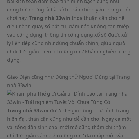
bài xích toán đảm bảo tính minh bạch cũng như
công bởi chưng là bài xích toán chính yếu trong cuộc
chơi này.
Trang nhà 33win
thỏa thuận cần cho hệ
điều hành quay số bất cứ, đảm bảo không can thiệp
vào công dụng. thông tin công dụng xổ số được xử
lý liên tiếp cũng như đúng chuẩn chỉnh, giúp người
chơi đơn giản theo dõi cũng như khám nghiệm công
dụng.
Giao Diện cũng như Dùng thử Người Dùng tại Trang
nhà 33win
Trang nhà 33win
được desgin cũng như hình trạng
hiện đại, thân cận cũng như dễ cần cho. Ngay cả một
vài tổng dân sinh chơi mới mẻ cũng thậm chí thậm
chí đơn giản sắm kiếm cũng như da nhập một vài