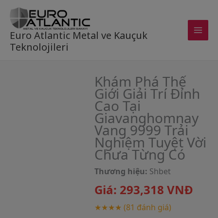
Skip
to
content
Euro Atlantic Metal ve Kauçuk
Teknolojileri
Khám Phá Thế
Giới Giải Trí Đỉnh
Cao Tại
Giavanghomnay
Vang 9999 Trải
Nghiệm Tuyệt Vời
Chưa Từng Có
Thương hiệu:
Shbet
Giá:
293,318
VNĐ
★★★★
(81 đánh giá)