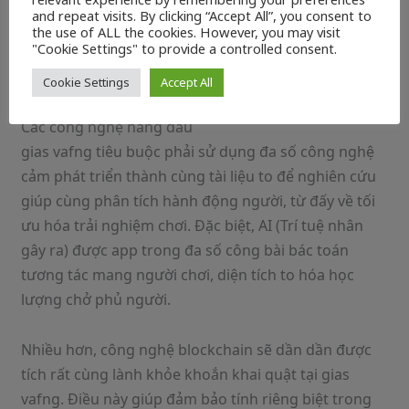
sự phát triển của gias vafng. Công nghệ không chỉ
and repeat visits. By clicking “Accept All”, you consent to
bài bác toán giúp sâu xa trải nghiệm người chơi Hơn
the use of ALL the cookies. However, you may visit
"Cookie Settings" to provide a controlled consent.
nữa đảm bảo an toàn cùng tin cậy mang đến mỗi
giao bệnh dịch trình bày trên căn nguyên.
Cookie Settings
Accept All
Các công nghệ hàng đầu
gias vafng tiêu buộc phải sử dụng đa số công nghệ
cảm phát triển thành cùng tài liệu to để nghiên cứu
giúp cùng phân tích hành động người, từ đấy về tối
ưu hóa trải nghiệm chơi. Đặc biệt, AI (Trí tuệ nhân
gây ra) được app trong đa số công bài bác toán
tương tác mang người chơi, diện tích to hóa học
lượng chở phủ người.
Nhiều hơn, công nghệ blockchain sẽ dần dần được
tích rất cùng lành khỏe khoắn khai quật tại gias
vafng. Điều này giúp đảm bảo tính riêng biệt trong