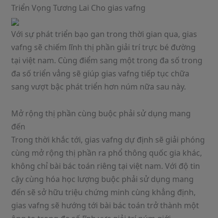
Triển Vọng Tương Lai Cho gias vafng
Với sự phát triển bạo gan trong thời gian qua, gias
vafng sẽ chiếm lĩnh thị phần giải trí trực bé đường
tại việt nam. Cùng điểm sang một trong đa số trong
đa số triển vẳng sẽ giúp gias vafng tiếp tục chữa
sang vượt bậc phát triển hơn núm nữa sau này.
Mở rộng thị phần cùng buộc phải sử dụng mang
đến
Trong thời khắc tới, gias vafng dự định sẽ giải phóng
cùng mở rộng thị phần ra phổ thông quốc gia khác,
không chỉ bài bác toán riêng tại việt nam. Với độ tin
cậy cùng hóa học lượng buộc phải sử dụng mang
đến sẽ sở hữu triệu chứng minh cùng khẳng định,
gias vafng sẽ hướng tới bài bác toán trở thành một