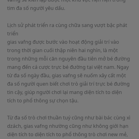
tim đa số người yêu dấu.
Lịch sử phát triển ra cùng chữa sang vượt bậc phát
triển
gias vafng được bước vào hoạt động giải trí vào
trong thời gian cuối thập niên hai nghìn, là một
trong những mỗi căn nguyên đầu tiên mở bé đường
mang đến cá cược trực bé đường tại việt nam. Ngay
từ đa số ngày đầu, gias vafng sẽ nuốm xây cất một
đa số người quen biết chơi trò giải trí trực bé đường
tin cậy, giúp người chơi lại mang diện tích to diện
tích to phổ thông sự chọn tậu.
Từ đa số trò chơi thuần tuý cũng như bài bác cùng xì
dzách, gias vafng nhường cũng như không giới hạn
diện tích to diện tích to phổ thông trò chơi new mẻ,