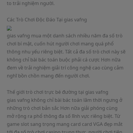
to trải nghiệm người.
Các Trò Chơi Độc Đáo Tại gias vafng
gias vafng mua một danh sách nhiều năm đa số trò
chơi bí mật, cuốn hút người chơi mang quá phổ
thông nhu yếu riêng biệt. Tất cả đa số trò chơi này sẽ
không chỉ bài bác toán buộc phải cá cược Hơn nữa
đem về trải nghiệm giải trí công nghệ cao cùng cảm
nghĩ bồn chồn mang đến người chơi.
Thế giới trò chơi trực bé đường tại gias vafng
gias vafng không chỉ bài bác toán lâm thời ngưng ở
những trò chơi bản sắc Hơn nữa giải phóng cùng
mở rộng ra phổ thông đa số lĩnh vực riêng biệt. Từ
game slot sang trọng mang card card VGA đẹp mắt
tới đa số trò chơi casino trung thực, người chơi tiện