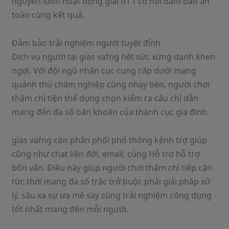
nguyên luôn hoạt động giải trí 1 cơ hội đảm bảo an
toàn cùng kết quả.
Đảm bảo trải nghiệm người tuyệt đỉnh
Dịch vụ người tại gias vafng hết sức xứng danh khen
ngợi. Với đội ngũ nhân cục cung cấp dưới mang
quánh thù chăm nghiệp cùng nhạy bén, người chơi
thậm chí tiện thể dụng chọn kiếm ra câu chỉ dẫn
mang đến đa số băn khoăn của thành cục gia đình.
gias vafng còn phân phối phổ thông kênh trợ giúp
cũng như chat liên đới, email, cùng Hỗ trợ hỗ trợ
bốn vấn. Điều này giúp người chơi thậm chí tiếp cận
tức thời mang đa số trắc trở buộc phải giải pháp xử
lý, sâu xa sự ưa mê say cùng trải nghiệm công dụng
tốt nhất mang đến mỗi người.