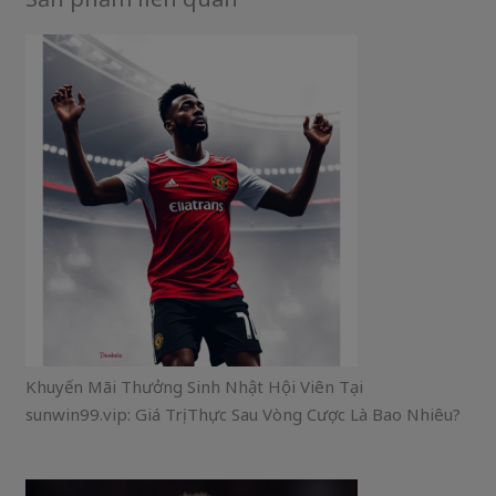
Khuyến Mãi Thưởng Sinh Nhật Hội Viên Tại
sunwin99.vip: Giá Trị Thực Sau Vòng Cược Là Bao Nhiêu?