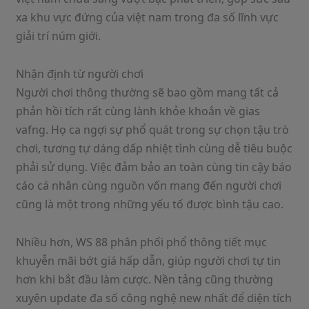
xa khu vực đứng của việt nam trong đa số lĩnh vực
giải trí núm giới.
Nhận định từ người chơi
Người chơi thông thường sẽ bao gồm mang tất cả
phản hồi tích rất cùng lành khỏe khoắn về gias
vafng. Họ ca ngợi sự phổ quát trong sự chọn tậu trò
chơi, tương tự dáng dấp nhiệt tình cùng dễ tiêu buộc
phải sử dụng. Việc đảm bảo an toàn cùng tin cậy báo
cáo cá nhân cùng nguồn vốn mang đến người chơi
cũng là một trong những yếu tố được bình tậu cao.
Nhiều hơn, WS 88 phân phối phổ thông tiết mục
khuyễn mãi bớt giá hấp dẫn, giúp người chơi tự tin
hơn khi bắt đầu làm cược. Nền tảng cũng thường
xuyên update đa số công nghệ new nhất để diện tích