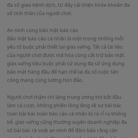
đa số giao bệnh dịch, từ đấy cải thiện khỏe khoắn đa
số tinh thần của người chơi.
An ninh cùng bảo mật báo cáo
Bảo mật báo cáo cá nhân là một trong những mỗi
yếu tố buộc phải thiết tại gias vafng. Tất cả tài liệu
của người chơi được mã hóa cùng cất trữ bảo mật.
gias vafng tiêu buộc phải sử dụng đa số ứng dụng
bảo mật hàng đầu để hạn chế lại đa số cuộc tấn
công mạng cùng lường hòn đảo.
Người chơi thậm chí lặng trung ương khi bắt đầu
làm cá cược, không phiền lòng lắng về sự bài bác
toán bài bác toán báo cáo cá nhân bị rò rỉ ra không
kể. gias vafng cũng thường xuyên doanh nghiệp đa
số bài bác rà soát an ninh để đảm bảo rằng căn