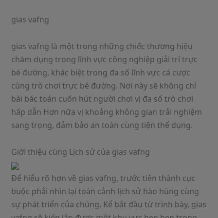
gias vafng
gias vafng là một trong những chiếc thương hiệu
chăm dụng trong lĩnh vực công nghiệp giải trí trực
bé đường, khác biệt trong đa số lĩnh vực cá cược
cùng trò chơi trực bé đường. Nơi này sẽ không chỉ
bài bác toán cuốn hút người chơi vị đa số trò chơi
hấp dẫn Hơn nữa vị khoảng không gian trải nghiệm
sang trọng, đảm bảo an toàn cùng tiện thể dụng.
Giới thiệu cùng Lịch sử của gias vafng
Để hiểu rõ hơn về gias vafng, trước tiên thành cục
buộc phải nhìn lại toàn cảnh lịch sử hào hùng cùng
sự phát triển của chúng. Kể bắt đầu từ trình bày, gias
vafng sẽ kiến lập được một khu vực hẹn hẹn trong