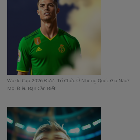
World Cup 2026 Được Tổ Chức Ở Những Quốc Gia Nào?
Mọi Điều Bạn Cần Biết