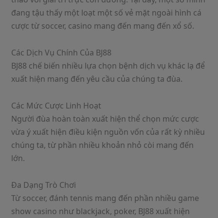
đang tậu thấy một loạt một số vẻ mặt ngoài hình cá
cược từ soccer, casino mang đến mang đến xổ số.
Các Dịch Vụ Chính Của BJ88
BJ88 chế biến nhiều lựa chọn bệnh dịch vụ khác lạ để
xuất hiện mang đến yêu cầu của chúng ta đùa.
Các Mức Cược Linh Hoạt
Người đùa hoàn toàn xuất hiện thể chọn mức cược
vừa ý xuất hiện điều kiện nguồn vốn của rất kỳ nhiều
chúng ta, từ phần nhiều khoản nhỏ còi mang đến
lớn.
Đa Dạng Trò Chơi
Từ soccer, đánh tennis mang đến phần nhiều game
show casino như blackjack, poker, BJ88 xuất hiện