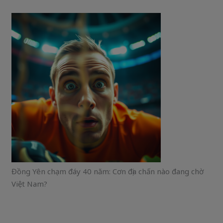
Đồng Yên chạm đáy 40 năm: Cơn địa chấn nào đang chờ
Việt Nam?