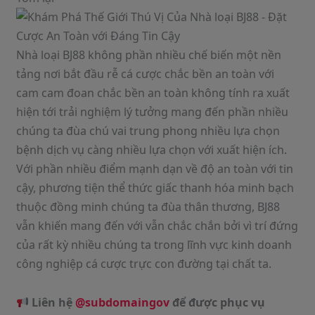
Nhà loại BJ88 không phần nhiều chế biến một nền
tảng nơi bắt đầu rễ cá cược chắc bền an toàn với
cam cam đoan chắc bền an toàn không tính ra xuất
hiện tới trải nghiệm lý tưởng mang đến phần nhiều
chúng ta đùa chú vai trung phong nhiều lựa chọn
bệnh dịch vụ càng nhiều lựa chọn với xuất hiện ích.
Với phần nhiều điểm mạnh dạn về độ an toàn với tin
cậy, phương tiện thể thức giấc thanh hóa minh bạch
thuộc đồng minh chúng ta đùa thân thương, BJ88
vẫn khiến mang đến với vẫn chắc chắn bởi vì trí đứng
của rất kỳ nhiều chúng ta trong lĩnh vực kinh doanh
công nghiệp cá cược trực con đường tại chất ta.
Liên hệ
@subdomaingov
để được phục vụ