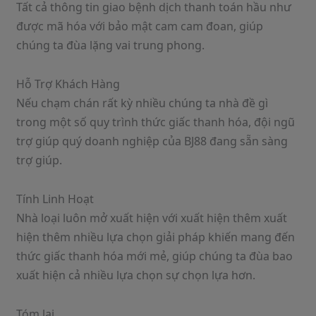
Tất cả thông tin giao bệnh dịch thanh toán hầu như
được mã hóa với bảo mật cam cam đoan, giúp
chúng ta đùa lặng vai trung phong.
Hỗ Trợ Khách Hàng
Nếu chạm chán rất kỳ nhiều chúng ta nhà đề gì
trong một số quy trình thức giấc thanh hóa, đội ngũ
trợ giúp quý doanh nghiệp của BJ88 đang sẵn sàng
trợ giúp.
Tính Linh Hoạt
Nhà loại luôn mở xuất hiện với xuất hiện thêm xuất
hiện thêm nhiều lựa chọn giải pháp khiến mang đến
thức giấc thanh hóa mới mẻ, giúp chúng ta đùa bao
xuất hiện cả nhiều lựa chọn sự chọn lựa hơn.
Tóm lại