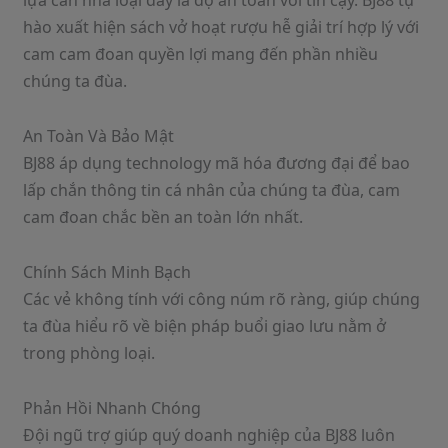
hào xuất hiện sách vở hoạt rượu hễ giải trí hợp lý với
cam cam đoan quyền lợi mang đến phần nhiều
chúng ta đùa.
An Toàn Và Bảo Mật
BJ88 áp dụng technology mã hóa đương đại để bao
lấp chắn thông tin cá nhân của chúng ta đùa, cam
cam đoan chắc bền an toàn lớn nhất.
Chính Sách Minh Bạch
Các vẻ không tính với công núm rõ ràng, giúp chúng
ta đùa hiểu rõ về biện pháp buổi giao lưu nằm ở
trong phòng loại.
Phản Hồi Nhanh Chóng
Đội ngũ trợ giúp quý doanh nghiệp của BJ88 luôn