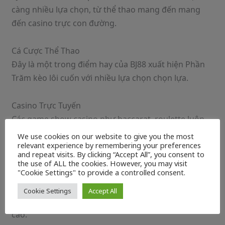
càng nhiều lựa chọn, từ thể thao mang đến mang
đến casino trực con đường.
Cá Cược Thể Thao
Đây là một trong điểm hay của BJ88 xuất hiện Phần
Trăm kèo lôi cuốn với nhiều lựa chọn chọn lựa.
Casino Trực Tuyến
Các game show casino như baccarat, roulette luôn
thú bởi vì sự quan cạnh bên của chúng ta đùa nhờ
We use cookies on our website to give you the most
relevant experience by remembering your preferences
vào tính giải trí cao.
and repeat visits. By clicking “Accept All”, you consent to
the use of ALL the cookies. However, you may visit
"Cookie Settings" to provide a controlled consent.
Xổ Số
Xổ số cũng nhà yếu là một trong bệnh dịch vụ được
Cookie Settings
Accept All
mê mẩn bằng tính dễ đùa với thời dịp trúng thưởng
cao.