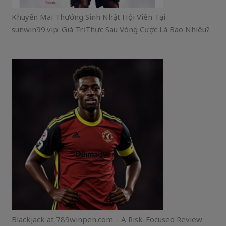
Khuyến Mãi Thưởng Sinh Nhật Hội Viên Tại
sunwin99.vip: Giá Trị Thực Sau Vòng Cược Là Bao Nhiêu?
Blackjack at 789winpen.com – A Risk-Focused Review