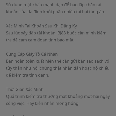
Sử dụng mật khẩu mạnh dạn để bao lấp chắn tài
khoản của da đình khỏi phần nhiều tai hại tàng ẩn.
Xác Minh Tài Khoản Sau Khi Đăng Ký
Sau lúc xây đắp tài khoản, BJ88 buộc cần mình kiểm
tra để cam cam đoan tính bảo mật.
Cung Cấp Giấy Tờ Cá Nhân
Bạn hoàn toàn xuất hiện thể cần gửi bản sao sách vở
tùy thân như hội chứng thật nhân dân hoặc hộ chiếu
để kiểm tra tính danh.
Thời Gian Xác Minh
Quá trình kiểm tra thường mất khoảng một-hai ngày
công việc. Hãy kiên nhẫn mong hóng.