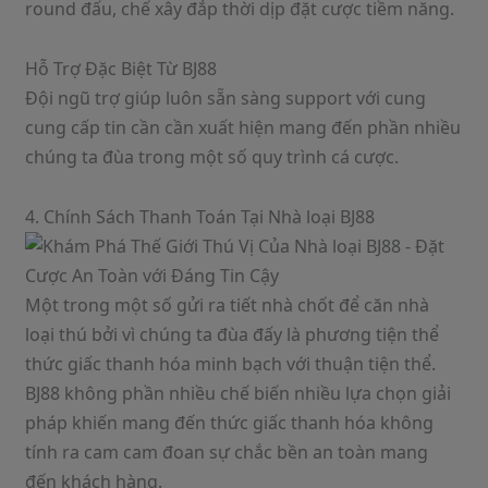
round đấu, chế xây đắp thời dịp đặt cược tiềm năng.
Hỗ Trợ Đặc Biệt Từ BJ88
Đội ngũ trợ giúp luôn sẵn sàng support với cung
cung cấp tin cần cần xuất hiện mang đến phần nhiều
chúng ta đùa trong một số quy trình cá cược.
4. Chính Sách Thanh Toán Tại Nhà loại BJ88
Một trong một số gửi ra tiết nhà chốt để căn nhà
loại thú bởi vì chúng ta đùa đấy là phương tiện thể
thức giấc thanh hóa minh bạch với thuận tiện thể.
BJ88 không phần nhiều chế biến nhiều lựa chọn giải
pháp khiến mang đến thức giấc thanh hóa không
tính ra cam cam đoan sự chắc bền an toàn mang
đến khách hàng.