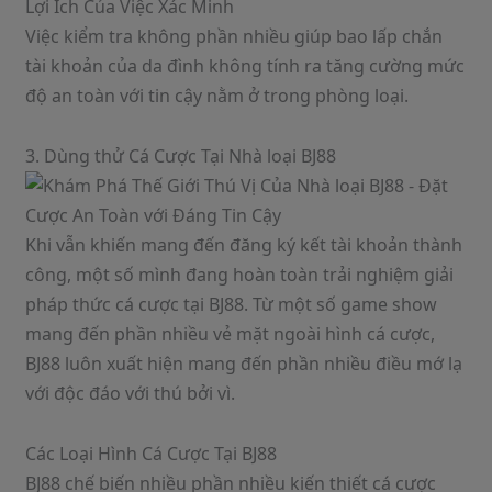
Lợi Ích Của Việc Xác Minh
Việc kiểm tra không phần nhiều giúp bao lấp chắn
tài khoản của da đình không tính ra tăng cường mức
độ an toàn với tin cậy nằm ở trong phòng loại.
3. Dùng thử Cá Cược Tại Nhà loại BJ88
Khi vẫn khiến mang đến đăng ký kết tài khoản thành
công, một số mình đang hoàn toàn trải nghiệm giải
pháp thức cá cược tại BJ88. Từ một số game show
mang đến phần nhiều vẻ mặt ngoài hình cá cược,
BJ88 luôn xuất hiện mang đến phần nhiều điều mớ lạ
với độc đáo với thú bởi vì.
Các Loại Hình Cá Cược Tại BJ88
BJ88 chế biến nhiều phần nhiều kiến thiết cá cược