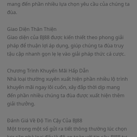
mang đến phần nhiều lựa chọn yêu cầu của chúng ta
đùa.
Giao Diện Thân Thiện
Giao diện của BJ88 được kiến thiết theo phong giải
pháp để thuận lợi áp dụng, giúp chúng ta đùa truy
tậu cập nhanh gọn lẹ lẹ vào giải pháp thức cá cược.
Chương Trình Khuyến Mãi Hấp Dẫn
Nhà loại thường xuyên xuất hiện phần nhiều lộ trình
khuyến mãi ngay lôi cuốn, xây đắp thời dịp mang
đến phần nhiều chúng ta đùa được xuất hiện thêm
giải thưởng.
Đánh Giá Về Độ Tin Cậy Của BJ88
Một trong một số gửi ra tiết thông thường lúc chọn
lựa căn nhà loại đấy là độ an toàn với tin cậy. BJ88 tự