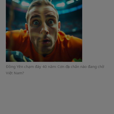
Đồng Yên chạm đáy 40 năm: Cơn địa chấn nào đang chờ
Việt Nam?