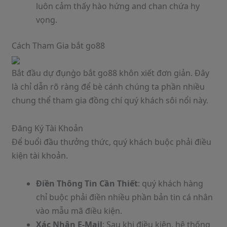
luôn cảm thấy hào hứng and chan chứa hy
vọng.
Cách Tham Gia bắt go88
Bắt đầu dự đụng̀o bắt go88 khôn xiết đơn giản. Đây
là chỉ dẫn rõ ràng để bè cánh chúng ta phần nhiều
chung thể tham gia đồng chí quý khách sôi nổi này.
Đăng Ký Tài Khoản
Để buổi đầu thưởng thức, quý khách buộc phải điều
kiện tài khoản.
Điền Thông Tin Cần Thiết
: quý khách hàng
chỉ buộc phải điền nhiều phần bản tin cá nhân
vào mẫu mã điều kiện.
Xác Nhận E-Mail
: Sau khi điều kiện, hệ thống