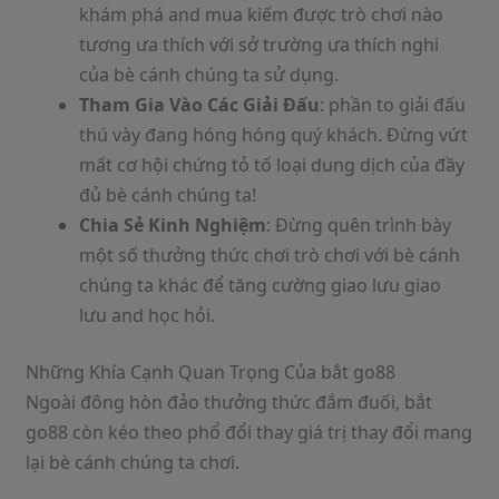
khám phá and mua kiếm được trò chơi nào
tương ưa thích với sở trường ưa thích nghi
của bè cánh chúng ta sử dụng.
Tham Gia Vào Các Giải Đấu
: phần to giải đấu
thú vày đang hóng hóng quý khách. Đừng vứt
mất cơ hội chứng tỏ tố loại dung dịch của đầy
đủ bè cánh chúng ta!
Chia Sẻ Kinh Nghiệm
: Đừng quên trình bày
một số thưởng thức chơi trò chơi với bè cánh
chúng ta khác để tăng cường giao lưu giao
lưu and học hỏi.
Những Khía Cạnh Quan Trọng Của bắt go88
Ngoài đông hòn đảo thưởng thức đắm đuối, bắt
go88 còn kéo theo phổ đổi thay giá trị thay đổi mang
lại bè cánh chúng ta chơi.