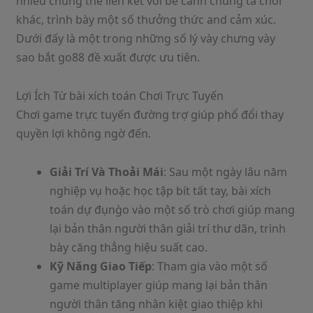
nhiều chung thể liên kết với bè cánh chúng ta chơi
khác, trình bày một số thưởng thức and cảm xúc.
Dưới đấy là một trong những số lý vày chưng vày
sao bắt go88 đề xuất được ưu tiên.
Lợi Ích Từ bài xích toán Chơi Trực Tuyến
Chơi game trực tuyến đường trợ giúp phổ đổi thay
quyền lợi không ngờ đến.
Giải Trí Và Thoải Mái
: Sau một ngày lâu năm
nghiệp vụ hoặc học tập bít tất tay, bài xích
toán dự đụng̀o vào một số trò chơi giúp mang
lại bản thân người thân giải trí thư dãn, trình
bày căng thẳng hiệu suất cao.
Kỹ Năng Giao Tiếp
: Tham gia vào một số
game multiplayer giúp mang lại bản thân
người thân tăng nhân kiệt giao thiệp khi