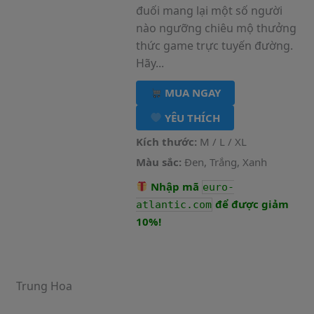
đuối mang lại một số người
nào ngưỡng chiêu mộ thưởng
thức game trực tuyến đường.
Hãy...
MUA NGAY
YÊU THÍCH
Kích thước:
M / L / XL
Màu sắc:
Đen, Trắng, Xanh
Nhập mã
euro-
để được giảm
atlantic.com
10%!
Trung Hoa