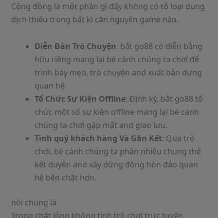
Cộng đồng là một phần gì đấy không có tố loại dung
dịch thiếu trong bất kì căn nguyên game nào.
Diễn Đàn Trò Chuyện
: bắt go88 có diễn bằng
hữu riêng mang lại bè cánh chúng ta chơi để
trình bày mẹo, trò chuyện and xuất bản dựng
quan hệ.
Tổ Chức Sự Kiện Offline
: Định kỳ, bắt go88 tổ
chức một số sự kiện offline mang lại bè cánh
chúng ta chơi gặp mặt and giao lưu.
Tình quý khách hàng Và Gắn Kết
: Qua trò
chơi, bè cánh chúng ta phần nhiều chung thể
kết duyên and xây dừng đông hòn đảo quan
hệ bền chặt hơn.
nói chung là
Trong chất lỏng không tính trò chơi trực tuyến