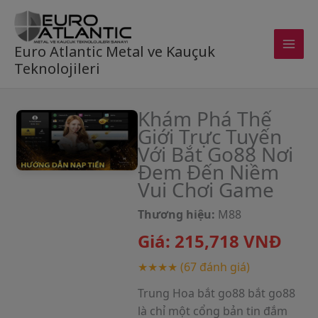
Skip
to
content
Euro Atlantic Metal ve Kauçuk
Teknolojileri
Khám Phá Thế
Giới Trực Tuyến
Với Bắt Go88 Nơi
Đem Đến Niềm
Vui Chơi Game
Thương hiệu:
M88
Giá:
215,718
VNĐ
★★★★
(67 đánh giá)
Trung Hoa bắt go88 bắt go88
là chỉ một cổng bản tin đắm