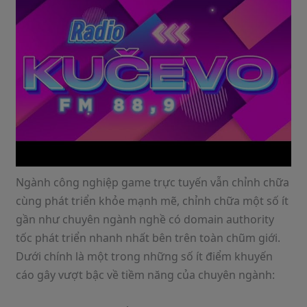
Ngành công nghiệp game trực tuyến vẫn chỉnh chữa
cùng phát triển khỏe mạnh mẽ, chỉnh chữa một số ít
gần như chuyên ngành nghề có domain authority
tốc phát triển nhanh nhất bên trên toàn chũm giới.
Dưới chính là một trong những số ít điểm khuyến
cáo gây vượt bậc về tiềm năng của chuyên ngành: