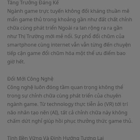
Tăng Trưởng Đáng Kể
Ngành game trực tuyến không đối kháng thuần mê
mẩn game thủ trong khoảng gần như đất chất chỉnh
chữa cùng phát triển Ngoài ra lan rộng ra ra gần
như Thị Trường mới mẻ nổi. Sự phổ đổi chũm của
smartphone cùng internet vẫn vẫn từng đến chuyện
tiếp cận game đổi chũm hóa một thể ưu điểm bao
giờ hết.
Đổi Mới Công Nghệ
Công nghệ luôn đóng tầm quan trọng không thể
trong sự chỉnh chữa cùng phát triển của chuyên
ngành game. Từ technology thực tiễn ảo (VR) tới trí
não nhân tạo nên (AI), tất cả chỉnh chữa này không
chấm dứt nghỉ giúp hồi phục thưởng thức game thủ.
Tính Bền Vững Và Định Hướng Tương Lai