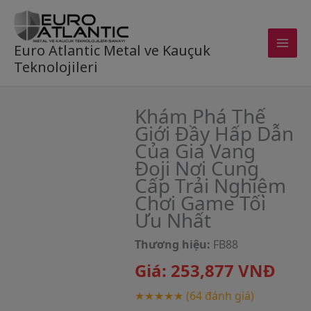
Skip
to
content
Euro Atlantic Metal ve Kauçuk
Teknolojileri
Khám Phá Thế
Giới Đầy Hấp Dẫn
Của Gia Vang
Đoji Nơi Cung
Cấp Trải Nghiệm
Chơi Game Tối
Ưu Nhất
Thương hiệu:
FB88
Giá:
253,877
VNĐ
★★★★★
(64 đánh giá)