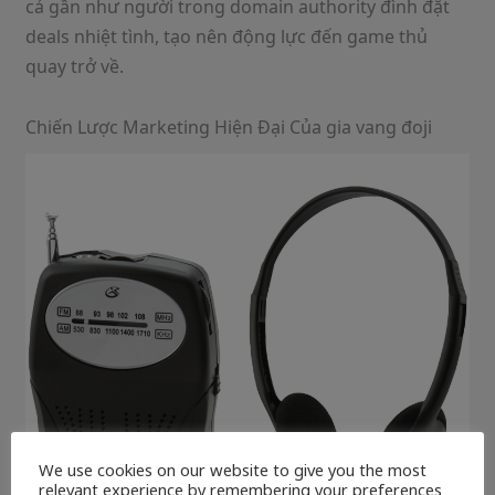
cả gần như người trong domain authority đình đặt
deals nhiệt tình, tạo nên động lực đến game thủ
quay trở về.
Chiến Lược Marketing Hiện Đại Của gia vang đoji
We use cookies on our website to give you the most
relevant experience by remembering your preferences