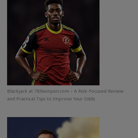
Blackjack at 789winpen.com – A Risk-Focused Review
and Practical Tips to Improve Your Odds