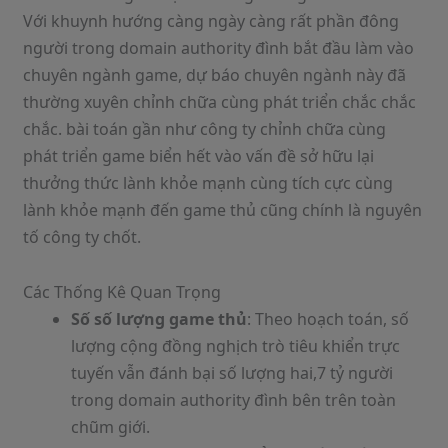
Với khuynh hướng càng ngày càng rất phần đông
người trong domain authority đình bắt đầu làm vào
chuyên ngành game, dự báo chuyên ngành này đã
thường xuyên chỉnh chữa cùng phát triển chắc chắc
chắc. bài toán gần như công ty chỉnh chữa cùng
phát triển game biển hết vào vấn đề sở hữu lại
thưởng thức lành khỏe mạnh cùng tích cực cùng
lành khỏe mạnh đến game thủ cũng chính là nguyên
tố công ty chốt.
Các Thống Kê Quan Trọng
Số số lượng game thủ
: Theo hoạch toán, số
lượng cộng đồng nghịch trò tiêu khiển trực
tuyến vẫn đánh bại số lượng hai,7 tỷ người
trong domain authority đình bên trên toàn
chũm giới.