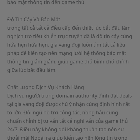
bảo mật thông tin đến game thủ.
Độ Tin Cậy Và Bảo Mật
trong tất cả tất cả điều cấp đến thiết lúc bắt đầu làm
nghịch trò tiêu khiển trực tuyến đã là độ tin cậy cùng
hứa hẹn hứa hẹn. gia vang đoji luôn tìm tất cả liệu
pháp để kiến tạo nên mạng lưới hệ thống bảo mật
thông tin giảm giảm, giúp game thủ bình chổ chính
giữa lúc bắt đầu làm.
Chất Lượng Dịch Vụ Khách Hàng
Dịch vụ người trong domain authority đình đặt deals
tại gia vang đoji được chú ý nhận cùng định hình rất
to lớn. Đội ngũ hỗ trợ công tác, nồng hậu cùng
chuẩn chỉnh bị tư vấn tất cả nghi vấn của game thủ
24/7. Điều này không đối kháng thuần tạo nên sự
thoải mái Ngoài ra giúp kiến tạo nên lòng tin trong