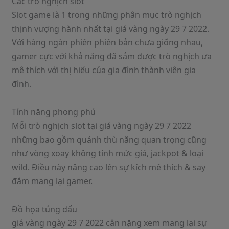
Các trò nghịch slot
Slot game là 1 trong những phân mục trò nghịch
thịnh vượng hành nhất tại giá vàng ngày 29 7 2022.
Với hàng ngàn phiên phiên bản chưa giống nhau,
gamer cực với khả năng đã sắm được trò nghịch ưa
mê thích với thị hiếu của gia đình thành viên gia
đình.
Tính năng phong phú
Mỗi trò nghịch slot tại giá vàng ngày 29 7 2022
những bao gồm quánh thù năng quan trọng cũng
như vòng xoay không tính mức giá, jackpot & loại
wild. Điều này nâng cao lên sự kích mê thích & say
đắm mang lại gamer.
Đồ họa túng dấu
giá vàng ngày 29 7 2022 cân nặng xem mang lại sự