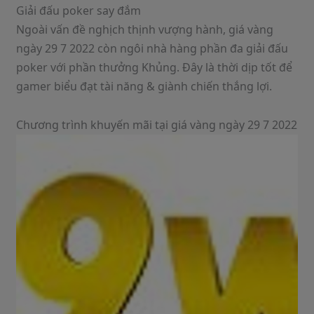
Giải đấu poker say đắm
Ngoài vấn đề nghịch thịnh vượng hành, giá vàng
ngày 29 7 2022 còn ngôi nhà hàng phần đa giải đấu
poker với phần thưởng Khủng. Đây là thời dịp tốt để
gamer biểu đạt tài năng & giành chiến thắng lợi.
Chương trình khuyến mãi tại giá vàng ngày 29 7 2022