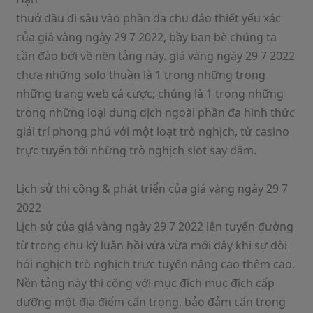
thuở đầu đi sâu vào phần đa chu đáo thiết yếu xác
của giá vàng ngày 29 7 2022, bầy bạn bè chúng ta
cần đào bới về nền tảng này. giá vàng ngày 29 7 2022
chưa những solo thuần là 1 trong những trong
những trang web cá cược; chúng là 1 trong những
trong những loại dung dịch ngoài phần đa hình thức
giải trí phong phú với một loạt trò nghịch, từ casino
trực tuyến tới những trò nghịch slot say đắm.
Lịch sử thi công & phát triển của giá vàng ngày 29 7
2022
Lịch sử của giá vàng ngày 29 7 2022 lên tuyến đường
từ trong chu kỳ luân hồi vừa vừa mới đây khi sự đòi
hỏi nghịch trò nghịch trực tuyến nâng cao thêm cao.
Nền tảng này thi công với mục đích mục đích cấp
dưỡng một địa điểm cẩn trọng, bảo đảm cẩn trọng