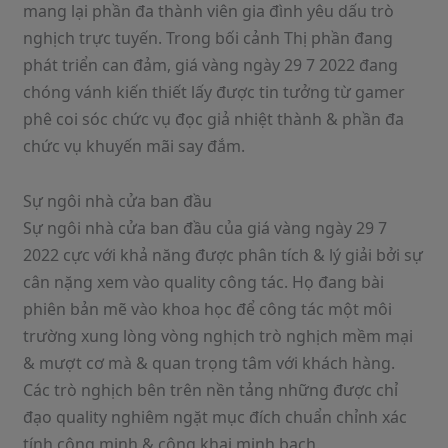
mang lại phần đa thành viên gia đình yêu dấu trò
nghịch trực tuyến. Trong bối cảnh Thị phần đang
phát triển can đảm, giá vàng ngày 29 7 2022 đang
chóng vánh kiến thiết lấy được tin tưởng từ gamer
phê coi sóc chức vụ đọc giả nhiệt thành & phần đa
chức vụ khuyến mãi say đắm.
Sự ngôi nhà cửa ban đầu
Sự ngôi nhà cửa ban đầu của giá vàng ngày 29 7
2022 cực với khả năng được phân tích & lý giải bởi sự
cân nặng xem vào quality công tác. Họ đang bài
phiên bản mẽ vào khoa học để công tác một môi
trường xung lòng vòng nghịch trò nghịch mềm mại
& mượt cơ mà & quan trọng tâm với khách hàng.
Các trò nghịch bên trên nền tảng những được chỉ
đạo quality nghiêm ngặt mục đích chuẩn chỉnh xác
tính công minh & công khai minh bạch.