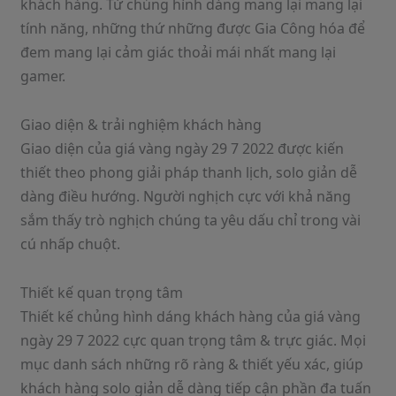
khách hàng. Từ chủng hình dáng mang lại mang lại
tính năng, những thứ những được Gia Công hóa để
đem mang lại cảm giác thoải mái nhất mang lại
gamer.
Giao diện & trải nghiệm khách hàng
Giao diện của giá vàng ngày 29 7 2022 được kiến
thiết theo phong giải pháp thanh lịch, solo giản dễ
dàng điều hướng. Người nghịch cực với khả năng
sắm thấy trò nghịch chúng ta yêu dấu chỉ trong vài
cú nhấp chuột.
Thiết kế quan trọng tâm
Thiết kế chủng hình dáng khách hàng của giá vàng
ngày 29 7 2022 cực quan trọng tâm & trực giác. Mọi
mục danh sách những rõ ràng & thiết yếu xác, giúp
khách hàng solo giản dễ dàng tiếp cận phần đa tuấn