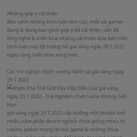
Những góp ý cải thiện
Bên cạnh những bình luận tích cực, một vài gamer
đang & đang bao gồm góp ý để cải thiện. vấn đề
lắng nghe & triển khai những cải thiện dựa bên trên
bình luận này đã tương hỗ giá vàng ngày 29 7 2022
ngày càng triển khai xong hơn.
Các trò nghịch thịnh vượng hành tại giá vàng ngày
29 7 2022
giá vàng ngày 29 7 2022 cấp dưỡng một khuôn khổ
nhiều năm phần đa trò nghịch chưa giống nhau, từ
casino, poker mang lại slot game & những chưa