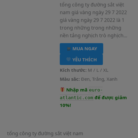
tổng công ty đường sắt việt
nam giá vàng ngày 29 7 2022
giá vàng ngày 29 7 2022 là 1
trong những trong những
nền tảng nghịch trò nghịch...
MUA NGAY
YÊU THÍCH
Kích thước:
M / L / XL
Màu sắc:
Đen, Trắng, Xanh
Nhập mã
euro-
để được giảm
atlantic.com
10%!
tổng công ty đường sắt việt nam