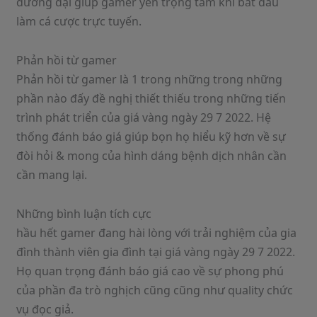
đương đại giúp gamer yên trọng tâm khi bắt đầu
làm cá cược trực tuyến.
Phản hồi từ gamer
Phản hồi từ gamer là 1 trong những trong những
phần nào đấy đề nghị thiết thiếu trong những tiến
trình phát triển của giá vàng ngày 29 7 2022. Hệ
thống đánh báo giá giúp bọn họ hiểu kỹ hơn về sự
đòi hỏi & mong của hình dáng bệnh dịch nhân cần
cần mang lại.
Những bình luận tích cực
hầu hết gamer đang hài lòng với trải nghiệm của gia
đình thành viên gia đình tại giá vàng ngày 29 7 2022.
Họ quan trọng đánh báo giá cao về sự phong phú
của phần đa trò nghịch cũng cũng như quality chức
vụ đọc giả.