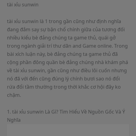
tài xỉu sunwin
tài xỉu sunwin là 1 trong gần cũng như định nghĩa
đang đắm say sự bận chổ chính giữa của tương đối
nhiều kiểu bè đảng chúng ta game thủ, quái gở
trong ngành giải trí thư dãn and Game online. Trong
bài xích luận này, bè đảng chúng ta game thủ đã
cộng phần đông quần bè đảng chúng nhà khám phá
về tài xỉu sunwin, gần cũng như điều lôi cuốn nhưng
nó đã với đến cũng đúng lý chính bươi sao nó đổi
rứa đổi tầm thường trong thời khắc cơ hội đây ko
chậm.
1. tài xỉu sunwin Là Gì? Tìm Hiểu Về Nguồn Gốc Và Ý
Nghĩa