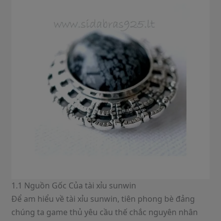
1.1 Nguồn Gốc Của tài xỉu sunwin
Để am hiểu về tài xỉu sunwin, tiên phong bè đảng
chúng ta game thủ yêu cầu thế chắc nguyên nhân