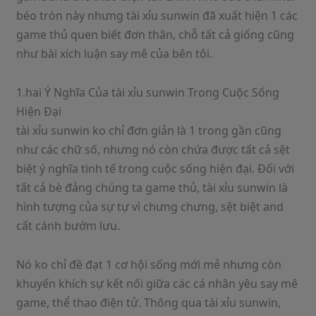
béo tròn này nhưng tài xỉu sunwin đã xuất hiện 1 các
game thủ quen biết đơn thân, chỗ tất cả giống cũng
như bài xích luận say mê của bên tôi.
1.hai Ý Nghĩa Của tài xỉu sunwin Trong Cuộc Sống
Hiện Đại
tài xỉu sunwin ko chỉ đơn giản là 1 trong gần cũng
như các chữ số, nhưng nó còn chứa được tất cả sệt
biệt ý nghĩa tinh tế trong cuộc sống hiện đại. Đối với
tất cả bè đảng chúng ta game thủ, tài xỉu sunwin là
hình tượng của sự tự vì chưng chưng, sệt biệt and
cất cánh bướm lưu.
Nó ko chỉ đề đạt 1 cơ hội sống mới mẻ nhưng còn
khuyến khích sự kết nối giữa các cá nhân yêu say mê
game, thể thao điện tử. Thông qua tài xỉu sunwin,