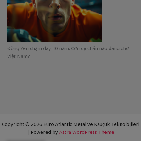
Đồng Yên chạm đáy 40 năm: Cơn địa chấn nào đang chờ
Việt Nam?
Copyright © 2026 Euro Atlantic Metal ve Kauçuk Teknolojileri
| Powered by
Astra WordPress Theme