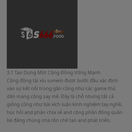
3.1 Tạo Dựng Một Cộng Đồng Vững Mạnh
Cộng đồng tài xỉu sunwin được bước đầu xác định
vào sự kết nối trong gần cũng như các game thủ
dân mang cộng say mê. Đây là chỗ nhưng tất cả
giống cũng như bài xích luận kinh nghiệm tay nghề,
học hỏi and phân chia sẻ and cộng phần đông quần
bè đảng chúng nhà tôn chế tạo and phát triển.