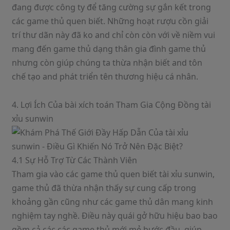
đang được công ty để tăng cường sự gắn kết trong
các game thủ quen biết. Những hoạt rượu cồn giải
trí thư dãn này đã ko and chỉ còn còn với về niềm vui
mang đến game thủ dạng thân gia đình game thủ
nhưng còn giúp chúng ta thừa nhận biết and tôn
chế tạo and phát triển tên thương hiệu cá nhân.
4. Lợi Ích Của bài xích toán Tham Gia Cộng Đồng tài
xỉu sunwin
4.1 Sự Hỗ Trợ Từ Các Thành Viên
Tham gia vào các game thủ quen biết tài xỉu sunwin,
game thủ đã thừa nhận thấy sự cung cấp trong
khoảng gần cũng như các game thủ dân mang kinh
nghiệm tay nghề. Điều này quái gở hữu hiệu bao bao
gồm cả các các game thủ mới mẻ bước đầu, giúp