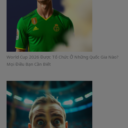
World Cup 2026 Được Tổ Chức Ở Những Quốc Gia Nào?
Mọi Điều Bạn Cần Biết