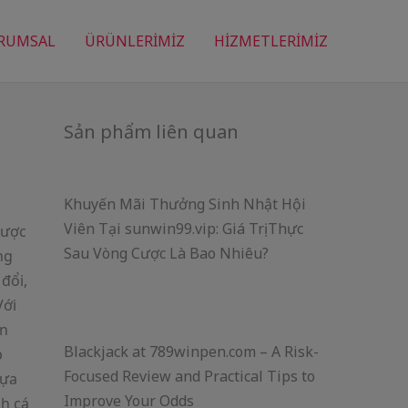
RUMSAL
ÜRÜNLERİMİZ
HİZMETLERİMİZ
Sản phẩm liên quan
Khuyến Mãi Thưởng Sinh Nhật Hội
Viên Tại sunwin99.vip: Giá Trị Thực
cược
Sau Vòng Cược Là Bao Nhiêu?
ng
 đổi,
Với
ẫn
Blackjack at 789winpen.com – A Risk-
p
Focused Review and Practical Tips to
lựa
Improve Your Odds
ch cá