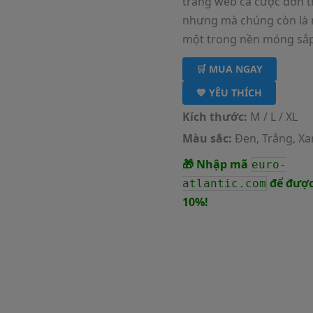
trang web cá cược đơn t
nhưng mà chúng còn là
một trong nền móng sắp.
🛒 MUA NGAY
💙 YÊU THÍCH
Kích thước:
M / L / XL
Màu sắc:
Đen, Trắng, X
🎁 Nhập mã
euro-
để được
atlantic.com
10%!