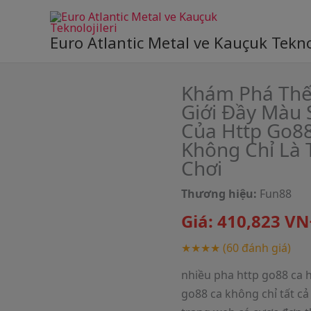
Skip
to
Euro Atlantic Metal ve Kauçuk Teknol
content
Khám Phá Th
Giới Đầy Màu 
Của Http Go8
Không Chỉ Là 
Chơi
Thương hiệu:
Fun88
Giá:
410,823
VN
★★★★
(60 đánh giá)
nhiều pha http go88 ca 
go88 ca không chỉ tất c