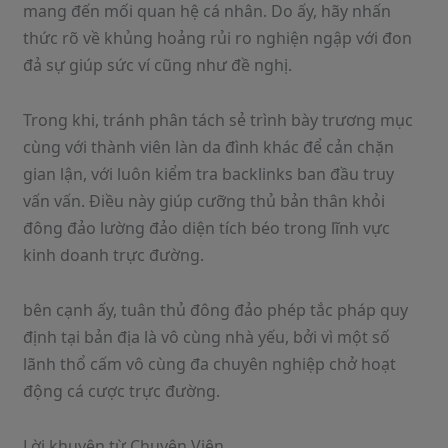
mang đến mối quan hệ cá nhân. Do ấy, hãy nhấn
thức rõ về khủng hoảng rủi ro nghiện ngập với đon
đả sự giúp sức ví cũng như đề nghị.
Trong khi, tránh phân tách sẻ trình bày trương mục
cùng với thành viên làn da đình khác để cản chặn
gian lận, với luôn kiểm tra backlinks ban đầu truy
vấn vấn. Điều này giúp cưỡng thủ bản thân khỏi
đông đảo lường đảo diện tích béo trong lĩnh vực
kinh doanh trực đường.
bên cạnh ấy, tuân thủ đông đảo phép tắc pháp quy
định tại bản địa là vô cùng nhà yếu, bởi vì một số
lãnh thổ cấm vô cùng đa chuyên nghiệp chở hoạt
động cá cược trực đường.
Lời khuyên từ Chuyên Viên