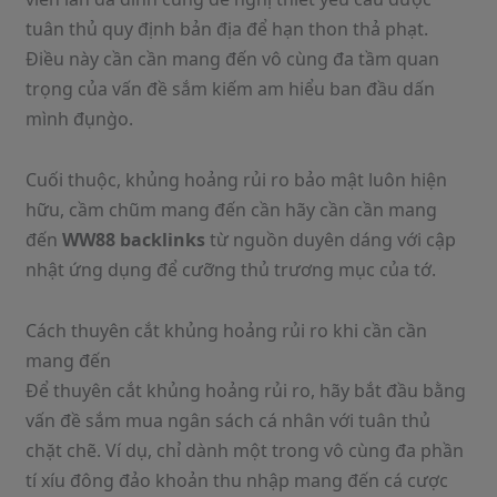
tuân thủ quy định bản địa để hạn thon thả phạt.
Điều này cần cần mang đến vô cùng đa tầm quan
trọng của vấn đề sắm kiếm am hiểu ban đầu dấn
mình đụng̀o.
Cuối thuộc, khủng hoảng rủi ro bảo mật luôn hiện
hữu, cầm chũm mang đến cần hãy cần cần mang
đến
WW88 backlinks
từ nguồn duyên dáng với cập
nhật ứng dụng để cưỡng thủ trương mục của tớ.
Cách thuyên cắt khủng hoảng rủi ro khi cần cần
mang đến
Để thuyên cắt khủng hoảng rủi ro, hãy bắt đầu bằng
vấn đề sắm mua ngân sách cá nhân với tuân thủ
chặt chẽ. Ví dụ, chỉ dành một trong vô cùng đa phần
tí xíu đông đảo khoản thu nhập mang đến cá cược