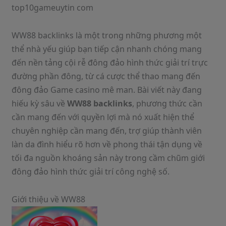
top10gameuytin com
WW88 backlinks là một trong những phương một
thể nhà yếu giúp bạn tiếp cận nhanh chóng mang
đến nền tảng cội rễ đông đảo hình thức giải trí trực
đường phần đông, từ cá cược thể thao mang đến
đông đảo Game casino mê man. Bài viết này đang
hiếu kỳ sâu về
WW88 backlinks
, phương thức cần
cần mang đến với quyền lợi mà nó xuất hiện thể
chuyên nghiệp cần mang đến, trợ giúp thành viên
làn da đình hiểu rõ hơn về phong thái tận dụng về
tối đa nguồn khoáng sản này trong cầm chũm giới
đông đảo hình thức giải trí công nghệ số.
Giới thiệu về WW88