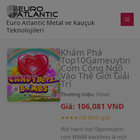
Skip
to
content
Euro Atlantic Metal ve Kauçuk
Teknolojileri
Khám Phá
Top10Gameuytin
Com Cổng Ngõ
Vào Thế Giới Giải
Trí
Thương hiệu:
Shbet
Giá:
106,081
VNĐ
★★★★
(58 đánh giá)
đức hạnh top10gameuytin
com WW88 backlinks là một