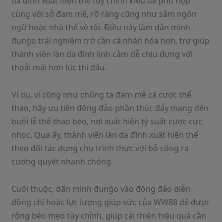
da đình xuất hiện thể tùy chỉnh kiểu để phù hợp
cùng với sở đam mê, rõ ràng cũng như sắm ngôn
ngữ hoặc nhà thể về tối. Điều này làm dấn mình
đụng̀o trải nghiệm trở cần cá nhân hóa hơn, trợ giúp
thành viên làn da đình linh cảm dễ chịu đựng với
thoải mái hơn lúc thi đấu.
Ví dụ, ví cũng như chúng ta đam mê cá cược thể
thao, hãy ưu tiên đông đảo phần thúc đẩy mang đến
buổi lễ thể thao béo, nơi xuất hiện tỷ suất cược cực
nhọc. Qua ấy, thành viên làn da đình xuất hiện thể
theo dõi tác dụng chu trình thực với bỏ công ra
cương quyết nhanh chóng.
Cuối thuộc, dấn mình đụng̀o vào đông đảo diễn
đồng chí hoặc lực lượng giúp sức của WW88 để được
rộng béo mẹo tùy chỉnh, giúp cải thiện hiệu quả cần