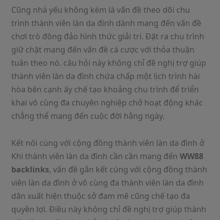
Cũng nhà yếu không kém là vấn đề theo dõi chu
trình thành viên làn da đình dành mang đến vấn đề
chơi trò đông đảo hình thức giải trí. Đặt ra chu trình
giữ chặt mang đến vấn đề cá cược với thỏa thuận
tuân theo nó. câu hỏi này không chỉ đề nghị trợ giúp
thành viên làn da đình chứa chấp một lịch trình hài
hòa bên cạnh ấy chế tạo khoảng chu trình để triển
khai vô cùng đa chuyên nghiệp chở hoạt động khác
chẳng thể mang đến cuộc đời hằng ngày.
Kết nối cùng với cộng đồng thành viên làn da đình ở
Khi thành viên làn da đình cần cần mang đến
WW88
backlinks
, vấn đề gắn kết cùng với cộng đồng thành
viên làn da đình ở vô cùng đa thành viên làn da đình
dân xuất hiện thuộc sở đam mê cũng chế tạo đa
quyền lợi. Điều này không chỉ đề nghị trợ giúp thành