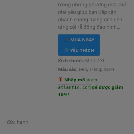
trong những phương một thể
nhà yếu giúp bạn tiếp cận
nhanh chóng mang đến nền
tảng cội rễ đông đảo hình...
MUA NGAY
YÊU THÍCH
Kích thước:
M / L / XL
Màu sắc:
Đen, Trắng, Xanh
Nhập mã
euro-
để được giảm
atlantic.com
10%!
đức hạnh