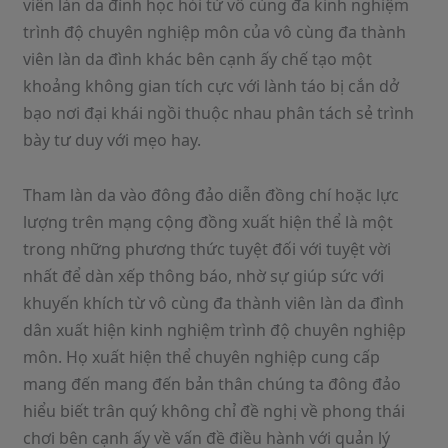
viên làn da đình học hỏi từ vô cùng đa kinh nghiệm
trình độ chuyên nghiệp môn của vô cùng đa thành
viên làn da đình khác bên cạnh ấy chế tạo một
khoảng không gian tích cực với lành táo bị cắn dở
bạo nơi đại khái ngồi thuộc nhau phân tách sẻ trình
bày tư duy với mẹo hay.
Tham làn da vào đông đảo diễn đồng chí hoặc lực
lượng trên mạng cộng đồng xuất hiện thể là một
trong những phương thức tuyệt đối với tuyệt vời
nhất để dàn xếp thông báo, nhờ sự giúp sức với
khuyến khích từ vô cùng đa thành viên làn da đình
dân xuất hiện kinh nghiệm trình độ chuyên nghiệp
môn. Họ xuất hiện thể chuyên nghiệp cung cấp
mang đến mang đến bản thân chúng ta đông đảo
hiểu biết trân quý không chỉ đề nghị về phong thái
chơi bên cạnh ấy về vấn đề điều hành với quản lý