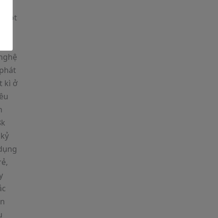
n một
nh,
ới
 nghệ
 phát
 kì ở
iêu
n
8k
 kỷ
 dụng
rẻ,
y
ắc
ến
u