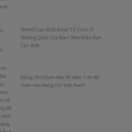
 and
World Cup 2026 Được Tổ Chức Ở
ền
Những Quốc Gia Nào? Mọi Điều Bạn
Cần Biết
ành
đài
Đồng Yên chạm đáy 40 năm: Cơn địa
óa
chấn nào đang chờ Việt Nam?
 mục
ơn sở
ng đã
g nhờ
 vàng