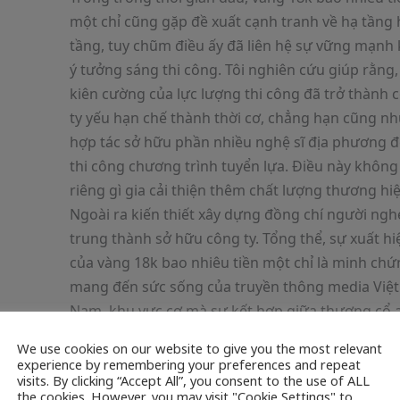
một chỉ cũng gặp đề xuất cạnh tranh về hạ tầng 
tầng, tuy chũm điều ấy đã liên hệ sự vững mạnh
ý tưởng sáng thi công. Tôi nghiên cứu giúp rằng,
kiên cường của lực lượng thi công đã trở thành 
ty yếu hạn chế thành thời cơ, chẳng hạn cũng n
hợp tác sở hữu phần nhiều nghệ sĩ địa phương đ
thi công chương trình tuyển lựa. Điều này không
riêng gì gia cải thiện thêm chất lượng thương hi
Ngoài ra kiến thiết xây dựng đồng chí người ngh
trung thành sở hữu công ty. Tổng thể, sự xuất hi
của vàng 18k bao nhiêu tiền một chỉ là minh ch
mang đến sức sống của truyền thông media Việt
Nam, khu vực cơ mà sự kết hợp giữa thượng cổ 
thanh nhã gia đình dạng thiết kế độc đáo.
We use cookies on our website to give you the most relevant
experience by remembering your preferences and repeat
visits. By clicking “Accept All”, you consent to the use of ALL
Những trở thành thành đặc trưng riêng qua phầ
the cookies. However, you may visit "Cookie Settings" to