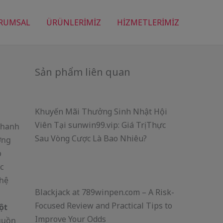
RUMSAL
ÜRÜNLERİMİZ
HİZMETLERİMİZ
Sản phẩm liên quan
Khuyến Mãi Thưởng Sinh Nhật Hội
Viên Tại sunwin99.vip: Giá Trị Thực
 thanh
Sau Vòng Cược Là Bao Nhiêu?
ơng
p
ức
 hệ
Blackjack at 789winpen.com – A Risk-
Focused Review and Practical Tips to
ột
Improve Your Odds
nguồn