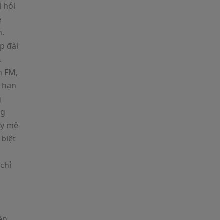
 hỏi
ẻ
h.
úp đài
.
n FM,
i hạn
g
ng
ay mê
 biệt
 chỉ
,
ền