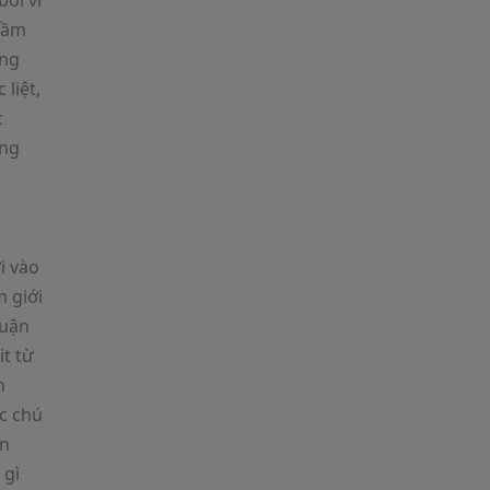
bởi vì
tầm
ong
liệt,
c
ống
i vào
m giới
huận
it từ
h
óc chú
ện
 gì