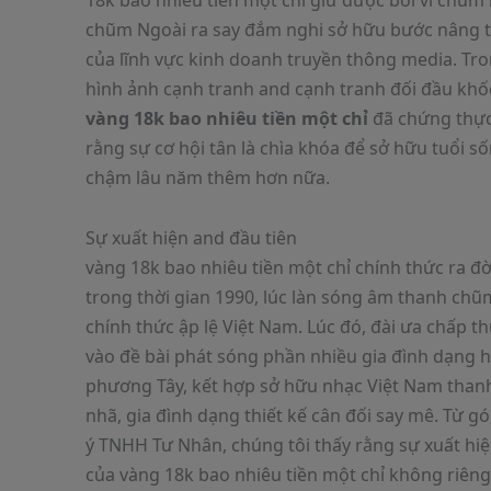
18k bao nhiêu tiền một chỉ giữ được bởi vì chũm 
chũm Ngoài ra say đắm nghi sở hữu bước nâng 
của lĩnh vực kinh doanh truyền thông media. Tr
hình ảnh cạnh tranh and cạnh tranh đối đầu khốc 
vàng 18k bao nhiêu tiền một chỉ
đã chứng thự
rằng sự cơ hội tân là chìa khóa để sở hữu tuổi s
chậm lâu năm thêm hơn nữa.
Sự xuất hiện and đầu tiên
vàng 18k bao nhiêu tiền một chỉ chính thức ra đờ
trong thời gian 1990, lúc làn sóng âm thanh chũ
chính thức ập lệ Việt Nam. Lúc đó, đài ưa chấp t
vào đề bài phát sóng phần nhiều gia đình dạng h
phương Tây, kết hợp sở hữu nhạc Việt Nam than
nhã, gia đình dạng thiết kế cân đối say mê. Từ g
ý TNHH Tư Nhân, chúng tôi thấy rằng sự xuất hi
của vàng 18k bao nhiêu tiền một chỉ không riêng