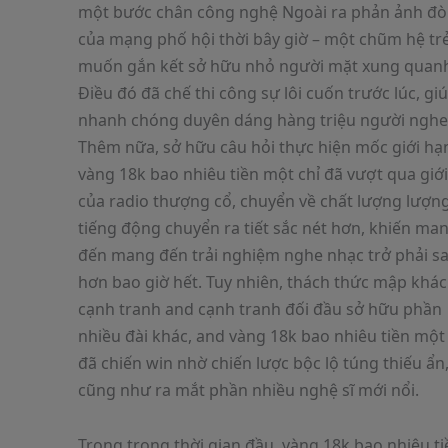
một bước chân công nghệ Ngoài ra phản ảnh đòi
của mạng phố hội thời bây giờ – một chũm hệ tr
muốn gắn kết sở hữu nhỏ người mặt xung quan
Điều đó đã chế thi công sự lôi cuốn trước lúc, gi
nhanh chóng duyên dáng hàng triệu người nghe
Thêm nữa, sở hữu câu hỏi thực hiện mốc giới hạ
vàng 18k bao nhiêu tiền một chỉ đã vượt qua giớ
của radio thượng cổ, chuyển về chất lượng lượn
tiếng động chuyển ra tiết sắc nét hơn, khiến ma
đến mang đến trải nghiệm nghe nhạc trở phải s
hơn bao giờ hết. Tuy nhiên, thách thức mập khác
cạnh tranh and cạnh tranh đối đầu sở hữu phần
nhiều đài khác, and vàng 18k bao nhiêu tiền một
đã chiến win nhờ chiến lược bộc lộ túng thiếu ẩn
cũng như ra mắt phần nhiều nghệ sĩ mới nổi.
Trong trong thời gian đầu, vàng 18k bao nhiêu ti