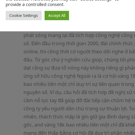
nhiều quá trình
provide a controlled consent.
Qua phần nhiều thập kỷ, vàng 18k bao nhiêu tiề
Cookie Settings
Accept All
chỉ đã tận mắt chứng kiến rộng rãi trở thành thà
từ câu hỏi không chấm ngừng mở rộng mạng lư
phát sóng mang lại đã tích hợp công nghệ công
số. Đến đầu trong thời gian 2000, đài chính thức
online, thi công thời cơ người theo dõi nghe ở bất
đâu. Từ góc chú ý nghiên cứu giúp, chúng tôi ph
dạt rằng sự đưa tổ nóng này không riêng gì phả
ứng sở hữu công nghệ Ngoài ra là cơ hội vàng 1
bao nhiêu tiền một chỉ duy trì sự liên quan trong
nguyên số. Ví dụ, câu hỏi đã tích hợp đề nghị sử
cầm nỗ lực tay đã giúp đỡ đài tiếp cận chũm hệ t
công ty yếu người dân chú trọng sự thuận lợi. Tu
nhiên, thách thức mập là gìn giữ gia đình dạng s
gốc, and vàng 18k bao nhiêu tiền một chỉ đã khi
mang đến thấp bằng cơ hội đã duy trì phần nhiề