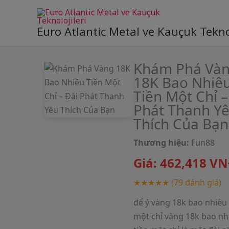
Skip
to
Euro Atlantic Metal ve Kauçuk Teknol
content
Khám Phá Và
18K Bao Nhiê
Tiền Một Chỉ –
Phát Thanh Y
Thích Của Bạn
Thương hiệu:
Fun88
Giá:
462,418
VN
★★★★★
(79 đánh giá)
để ý vàng 18k bao nhiêu 
một chỉ vàng 18k bao nh