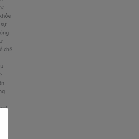
hạ
 khỏe
 sự
công
hư
ể chế
ệu
e
ện
ứng
and
n