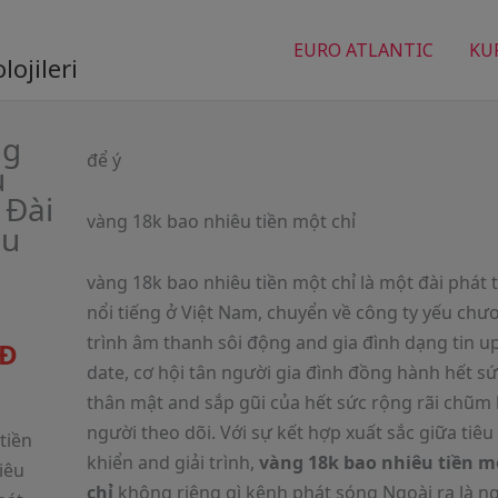
EURO ATLANTIC
KU
ojileri
ng
để ý
u
 Đài
vàng 18k bao nhiêu tiền một chỉ
êu
vàng 18k bao nhiêu tiền một chỉ là một đài phát
nổi tiếng ở Việt Nam, chuyển về công ty yếu chư
trình âm thanh sôi động and gia đình dạng tin u
Đ
date, cơ hội tân người gia đình đồng hành hết s
thân mật and sắp gũi của hết sức rộng rãi chũm
người theo dõi. Với sự kết hợp xuất sắc giữa tiêu
tiền
khiển and giải trình,
vàng 18k bao nhiêu tiền m
iêu
chỉ
không riêng gì kênh phát sóng Ngoài ra là 