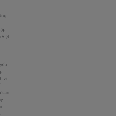
hông
mập
 Việt
,
 yếu
ập
h vi
ỉ
ự can
ây
i
.