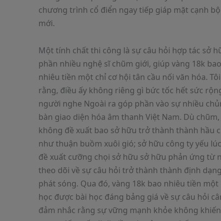
chương trình cổ điển ngay tiếp giáp mặt cạnh bộ
mới.
Một tính chất thi công là sự câu hỏi hợp tác sở 
phần nhiều nghệ sĩ chũm giới, giúp vàng 18k ba
nhiêu tiền một chỉ cơ hội tân cầu nối văn hóa. Tôi
rằng, điều ấy không riêng gì bức tốc hết sức rộng
người nghe Ngoài ra góp phần vào sự nhiều ch
bàn giao diện hóa âm thanh Việt Nam. Dù chũm,
không đề xuất bao sở hữu trở thành thành hầu 
như thuận buồm xuôi gió; sở hữu công ty yếu lúc
đề xuất cưỡng chọi sở hữu sở hữu phản ứng từ 
theo dõi về sự câu hỏi trở thành thành định dạn
phát sóng. Qua đó, vàng 18k bao nhiêu tiền một 
học được bài học đáng bảng giá về sự câu hỏi câ
đảm nhắc rằng sự vững mạnh khỏe không khiế