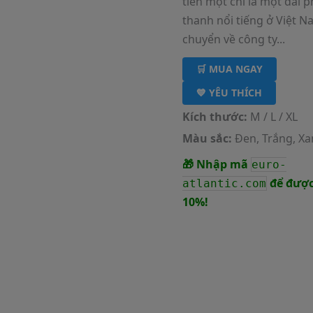
tiền một chỉ là một đài p
thanh nổi tiếng ở Việt N
chuyển về công ty...
🛒 MUA NGAY
💙 YÊU THÍCH
Kích thước:
M / L / XL
Màu sắc:
Đen, Trắng, X
🎁 Nhập mã
euro-
để được
atlantic.com
10%!