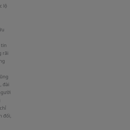
c lộ
hữu
o
 tin
 rãi
ủng
cũng
, đài
người
g
chỉ
n đối,
n