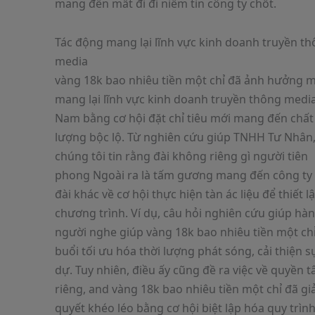
mang đến mất đi đi niềm tin công ty chốt.
Tác động mang lại lĩnh vực kinh doanh truyền t
media
vàng 18k bao nhiêu tiền một chỉ đã ảnh hưởng 
mang lại lĩnh vực kinh doanh truyền thông media
Nam bằng cơ hội đặt chỉ tiêu mới mang đến chất
lượng bộc lộ. Từ nghiên cứu giúp TNHH Tư Nhân
chúng tôi tin rằng đài không riêng gì người tiên
phong Ngoài ra là tấm gương mang đến công ty
đài khác về cơ hội thực hiện tàn ác liệu để thiết l
chương trình. Ví dụ, câu hỏi nghiên cứu giúp hàn
người nghe giúp vàng 18k bao nhiêu tiền một ch
buổi tối ưu hóa thời lượng phát sóng, cải thiện s
dự. Tuy nhiên, điều ấy cũng đề ra việc về quyền t
riêng, and vàng 18k bao nhiêu tiền một chỉ đã giả
quyết khéo léo bằng cơ hội biệt lập hóa quy trình