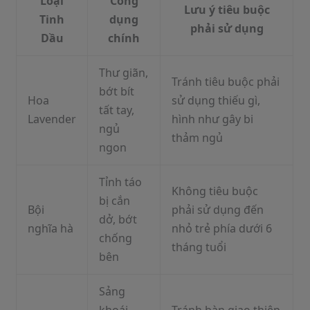
Loại
Công
Lưu ý tiêu buộc
Tinh
dụng
phải sử dụng
Dầu
chính
Thư giãn,
Tránh tiêu buộc phải
bớt bít
Hoa
sử dụng thiếu gì,
tất tay,
Lavender
hình như gây bi
ngủ
thảm ngủ
ngon
Tỉnh táo
Không tiêu buộc
bị cắn
Bội
phải sử dụng đến
dở, bớt
nghĩa hà
nhỏ trẻ phía dưới 6
chống
tháng tuổi
bên
Sảng