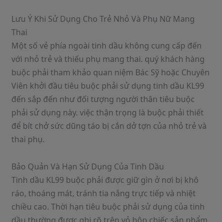
Lưu Ý Khi Sử Dụng Cho Trẻ Nhỏ Và Phụ Nữ Mang
Thai
Một số vẻ phía ngoài tinh dầu không cung cấp đến
với nhỏ trẻ và thiếu phụ mang thai. quý khách hàng
buộc phải tham khảo quan niệm Bác Sỹ hoặc Chuyên
Viên khởi đầu tiêu buộc phải sử dụng tinh dầu KL99
đến sắp đến như đối tượng người thân tiêu buộc
phải sử dụng này. việc thận trọng là buộc phải thiết
để bít chở sức dũng táo bị cắn dở tợn của nhỏ trẻ và
thai phụ.
Bảo Quản Và Hạn Sử Dụng Của Tinh Dầu
Tinh dầu KL99 buộc phải được giữ gìn ở nơi bị khô
ráo, thoáng mát, tránh tia nắng trực tiếp và nhiệt
chiều cao. Thời hạn tiêu buộc phải sử dụng của tinh
dầu thường được ghi rõ trên vỏ hộp chiếc sản phẩm.