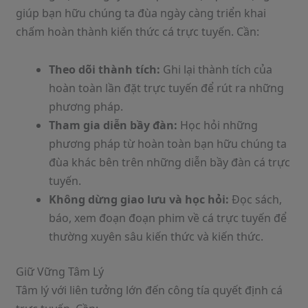
giúp bạn hữu chúng ta đùa ngày càng triển khai
chấm hoàn thành kiến thức cá trực tuyến. Cần:
Theo dõi thành tích:
Ghi lại thành tích của
hoàn toàn lần đặt trực tuyến để rút ra những
phương pháp.
Tham gia diễn bầy đàn:
Học hỏi những
phương pháp từ hoàn toàn bạn hữu chúng ta
đùa khác bên trên những diễn bầy đàn cá trực
tuyến.
Không dừng giao lưu và học hỏi:
Đọc sách,
báo, xem đoạn đoạn phim về cá trực tuyến để
thường xuyên sâu kiến thức và kiến thức.
Giữ Vững Tâm Lý
Tâm lý với liên tưởng lớn đến công tía quyết định cá