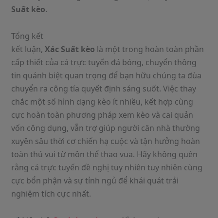
Suất kèo
.
Tổng kết
kết luận,
Xác Suất kèo
là một trong hoàn toàn phần
cấp thiết của cá trực tuyến đá bóng, chuyển thông
tin quánh biệt quan trọng để bạn hữu chúng ta đùa
chuyển ra công tía quyết định sáng suốt. Việc thay
chắc một số hình dạng kèo ít nhiều, kết hợp cùng
cực hoàn toàn phương pháp xem kèo và cai quản
vốn công dụng, vẫn trợ giúp người căn nhà thường
xuyên sâu thời cơ chiến hạ cuộc và tận hưởng hoàn
toàn thú vui từ môn thể thao vua. Hãy không quên
rằng cá trực tuyến đề nghị tuy nhiên tuy nhiên cùng
cực bổn phận và sự tỉnh ngủ để khái quát trải
nghiệm tích cực nhất.