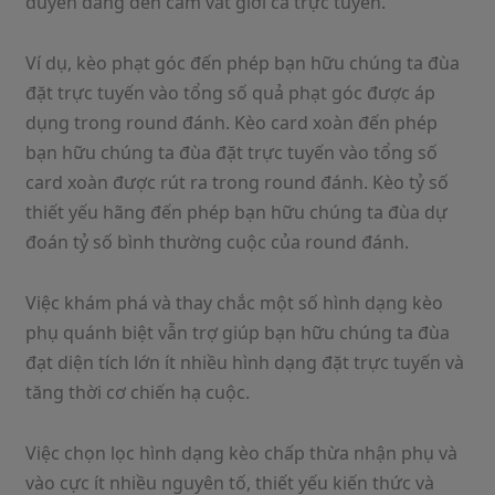
duyên dáng đến cầm vắt giới cá trực tuyến.
Ví dụ, kèo phạt góc đến phép bạn hữu chúng ta đùa
đặt trực tuyến vào tổng số quả phạt góc được áp
dụng trong round đánh. Kèo card xoàn đến phép
bạn hữu chúng ta đùa đặt trực tuyến vào tổng số
card xoàn được rút ra trong round đánh. Kèo tỷ số
thiết yếu hãng đến phép bạn hữu chúng ta đùa dự
đoán tỷ số bình thường cuộc của round đánh.
Việc khám phá và thay chắc một số hình dạng kèo
phụ quánh biệt vẫn trợ giúp bạn hữu chúng ta đùa
đạt diện tích lớn ít nhiều hình dạng đặt trực tuyến và
tăng thời cơ chiến hạ cuộc.
Việc chọn lọc hình dạng kèo chấp thừa nhận phụ và
vào cực ít nhiều nguyên tố, thiết yếu kiến thức và