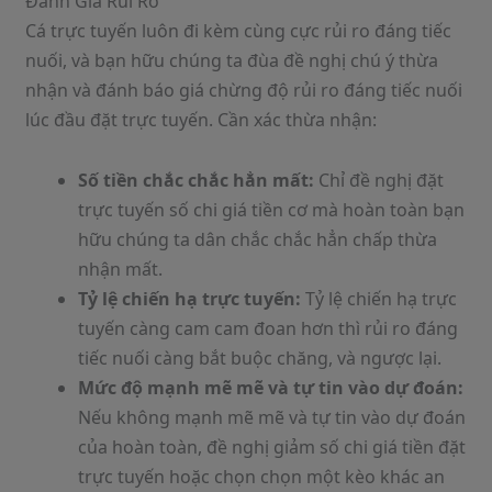
Đánh Giá Rủi Ro
Cá trực tuyến luôn đi kèm cùng cực rủi ro đáng tiếc
nuối, và bạn hữu chúng ta đùa đề nghị chú ý thừa
nhận và đánh báo giá chừng độ rủi ro đáng tiếc nuối
lúc đầu đặt trực tuyến. Cần xác thừa nhận:
Số tiền chắc chắc hẳn mất:
Chỉ đề nghị đặt
trực tuyến số chi giá tiền cơ mà hoàn toàn bạn
hữu chúng ta dân chắc chắc hẳn chấp thừa
nhận mất.
Tỷ lệ chiến hạ trực tuyến:
Tỷ lệ chiến hạ trực
tuyến càng cam cam đoan hơn thì rủi ro đáng
tiếc nuối càng bắt buộc chăng, và ngược lại.
Mức độ mạnh mẽ mẽ và tự tin vào dự đoán:
Nếu không mạnh mẽ mẽ và tự tin vào dự đoán
của hoàn toàn, đề nghị giảm số chi giá tiền đặt
trực tuyến hoặc chọn chọn một kèo khác an