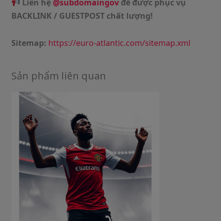
Liên hệ
@subdomaingov
để được phục vụ
BACKLINK / GUESTPOST chất lượng!
Sitemap:
https://euro-atlantic.com/sitemap.xml
Sản phẩm liên quan