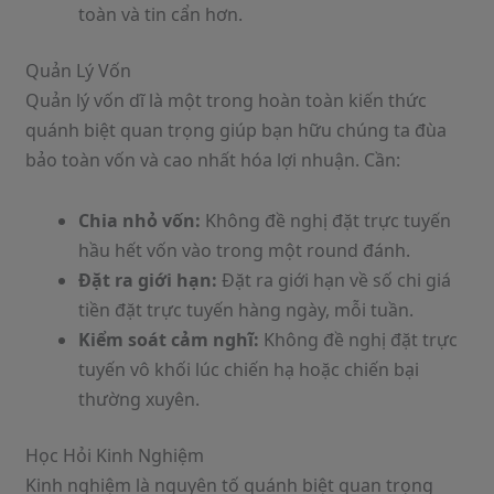
toàn và tin cẩn hơn.
Quản Lý Vốn
Quản lý vốn dĩ là một trong hoàn toàn kiến thức
quánh biệt quan trọng giúp bạn hữu chúng ta đùa
bảo toàn vốn và cao nhất hóa lợi nhuận. Cần:
Chia nhỏ vốn:
Không đề nghị đặt trực tuyến
hầu hết vốn vào trong một round đánh.
Đặt ra giới hạn:
Đặt ra giới hạn về số chi giá
tiền đặt trực tuyến hàng ngày, mỗi tuần.
Kiểm soát cảm nghĩ:
Không đề nghị đặt trực
tuyến vô khối lúc chiến hạ hoặc chiến bại
thường xuyên.
Học Hỏi Kinh Nghiệm
Kinh nghiệm là nguyên tố quánh biệt quan trọng