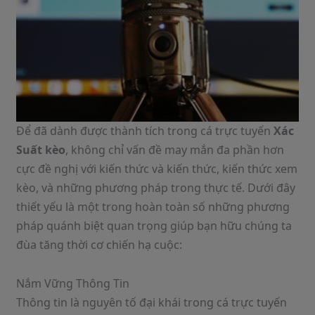
Để đã dành được thành tích trong cá trực tuyến
Xác
Suất kèo
, không chỉ vấn đề may mắn đa phần hơn
cực đề nghị với kiến thức và kiến thức, kiến thức xem
kèo, và những phương pháp trong thực tế. Dưới đây
thiết yếu là một trong hoàn toàn số những phương
pháp quánh biệt quan trọng giúp bạn hữu chúng ta
đùa tăng thời cơ chiến hạ cuộc:
Nắm Vững Thông Tin
Thông tin là nguyên tố đại khái trong cá trực tuyến