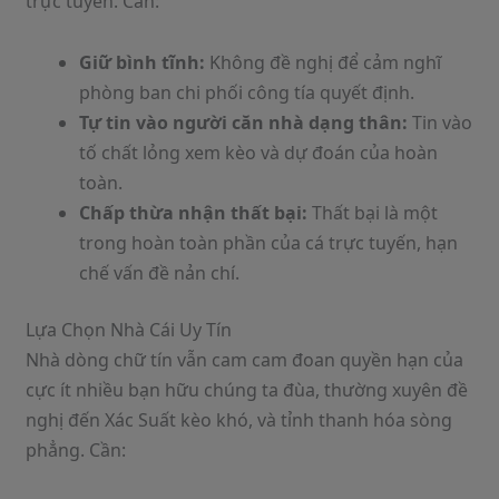
trực tuyến. Cần:
Giữ bình tĩnh:
Không đề nghị để cảm nghĩ
phòng ban chi phối công tía quyết định.
Tự tin vào người căn nhà dạng thân:
Tin vào
tố chất lỏng xem kèo và dự đoán của hoàn
toàn.
Chấp thừa nhận thất bại:
Thất bại là một
trong hoàn toàn phần của cá trực tuyến, hạn
chế vấn đề nản chí.
Lựa Chọn Nhà Cái Uy Tín
Nhà dòng chữ tín vẫn cam cam đoan quyền hạn của
cực ít nhiều bạn hữu chúng ta đùa, thường xuyên đề
nghị đến Xác Suất kèo khó, và tỉnh thanh hóa sòng
phẳng. Cần: