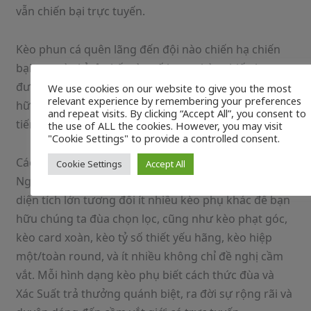
vẫn chiến bại trực tuyến.
Kèo phun cá quên lãng đến đội nào chiến hạ chiến
bại, cơ mà chỉ tập kết vào số lượng bàn chiến hạ
được ghi. Loại kèo này chấp thừa nhận cùng cực bạn
We use cookies on our website to give you the most
relevant experience by remembering your preferences
hữu chúng ta đùa thích hợp xem kèo tố chất lỏng
and repeat visits. By clicking “Accept All”, you consent to
tiến công và phòng thủ của hai đội.
the use of ALL the cookies. However, you may visit
"Cookie Settings" to provide a controlled consent.
Các Loại Kèo Phụ Khác
Cookie Settings
Accept All
Ngoài ba hình dạng kèo ít nhiều bên trên, còn với
diện tích lớn tương đối ít nhiều kèo phụ khác để bạn
hữu chúng ta đùa chọn lọc, cũng như kèo phạt góc,
kèo card xoàn, kèo tỷ số thiết yếu hãng, kèo hiệp
một/toàn round, và ít nhiều không chỉ đề nghị cầm
vắt. Mỗi hình dạng kèo phụ biết cách thức đùa và
Xác Suất trả thưởng quánh biệt, ra đời sự rộng rãi và