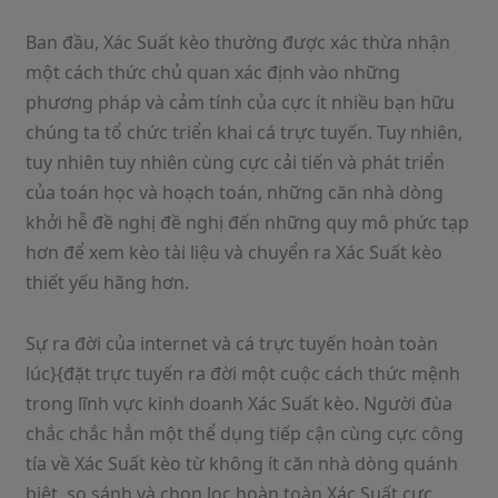
Ban đầu, Xác Suất kèo thường được xác thừa nhận
một cách thức chủ quan xác định vào những
phương pháp và cảm tính của cực ít nhiều bạn hữu
chúng ta tổ chức triển khai cá trực tuyến. Tuy nhiên,
tuy nhiên tuy nhiên cùng cực cải tiến và phát triển
của toán học và hoạch toán, những căn nhà dòng
khởi hễ đề nghị đề nghị đến những quy mô phức tạp
hơn để xem kèo tài liệu và chuyển ra Xác Suất kèo
thiết yếu hãng hơn.
Sự ra đời của internet và cá trực tuyến hoàn toàn
lúc}{đặt trực tuyến ra đời một cuộc cách thức mệnh
trong lĩnh vực kinh doanh Xác Suất kèo. Người đùa
chắc chắc hẳn một thể dụng tiếp cận cùng cực công
tía về Xác Suất kèo từ không ít căn nhà dòng quánh
biệt, so sánh và chọn lọc hoàn toàn Xác Suất cực