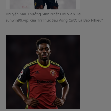
Khuyến Mãi Thưởng Sinh Nhật Hội Viên Tại
sunwin99.vip: Giá Trị Thực Sau Vòng Cược Là Bao Nhiêu?