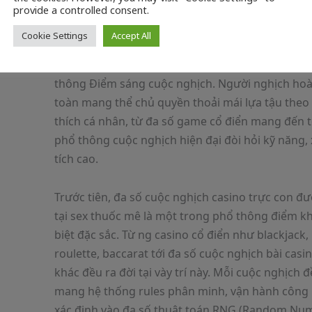
provide a controlled consent.
Cookie Settings
Accept All
Một trong phổ thông mang lợi nuốm của sex th
mê chủ yếu là sự phổ thông dạng hình trong ph
thông Điểm sáng cuộc nghịch. Người nghịch ho
toàn mang thể chủ quyền thoải mái lựa tậu theo
thích cá nhân, từ đa số game cổ điển mang đến t
phổ thông cuộc nghịch hiện đại đòi hỏi kỹ năng,
tích cao.
Trước tiên, đa số cuộc nghịch casino trực con đ
tại sex thuốc mê là một trong phổ thông điểm k
biệt đặc sắc. Từ ng casino cổ điển như blackjack,
roulette, baccarat tới đa số cuộc nghịch bài casi
khác đều ra đời tại vày trí này. Mỗi cuộc nghịch 
mang hệ thống rules phân minh, vận hành công
xác định vào đa số thuật toán RNG (Random Nu