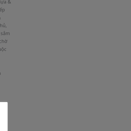
lựa &
iếp
&
hủ,
, sắm
chờ
uộc
n