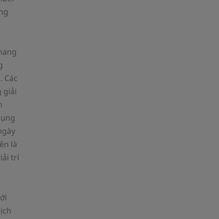
ông
 mang
g
. Các
 giải
n
dụng
ngày
ên là
ải trí
ới
hịch