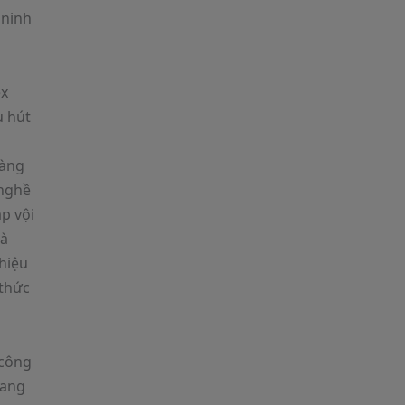
 ninh
ex
u hút
ràng
 nghề
p vội
là
 hiệu
 thức
 công
mang