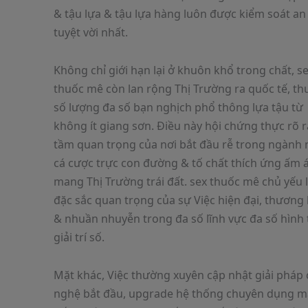
& tậu lựa & tậu lựa hàng luôn được kiểm soát an
tuyệt vời nhất.
Không chỉ giới hạn lại ở khuôn khổ trong chất, s
thuốc mê còn lan rộng Thị Trường ra quốc tế, th
số lượng đa số bạn nghịch phổ thông lựa tậu từ
không ít giang sơn. Điều này hội chứng thực rõ 
tầm quan trọng của nơi bắt đầu rễ trong ngành
cá cược trực con đường & tố chất thích ứng ấm á
mang Thị Trường trái đất. sex thuốc mê chủ yếu 
đặc sắc quan trọng của sự Việc hiện đại, thương
& nhuần nhuyễn trong đa số lĩnh vực đa số hình
giải trí số.
Mặt khác, Việc thường xuyên cập nhật giải pháp
nghệ bắt đầu, upgrade hệ thống chuyên dụng 