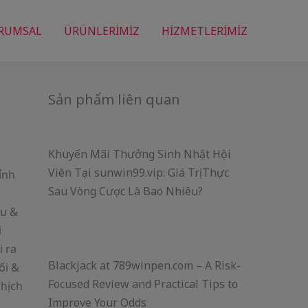
RUMSAL
ÜRÜNLERİMİZ
HİZMETLERİMİZ
Sản phẩm liên quan
Khuyến Mãi Thưởng Sinh Nhật Hội
Viên Tại sunwin99.vip: Giá Trị Thực
ỉnh
Sau Vòng Cược Là Bao Nhiêu?
ổ
ậu &
i
i ra
Blackjack at 789winpen.com – A Risk-
ối &
Focused Review and Practical Tips to
ghịch
Improve Your Odds