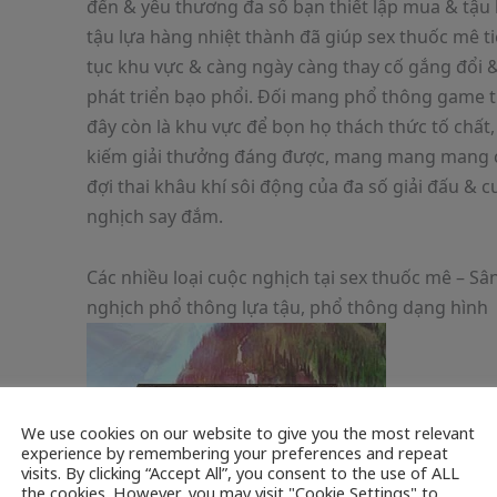
đến & yêu thương đa số bạn thiết lập mua & tậu 
tậu lựa hàng nhiệt thành đã giúp sex thuốc mê t
tục khu vực & càng ngày càng thay cố gắng đổi 
phát triển bạo phổi. Đối mang phổ thông game t
đây còn là khu vực để bọn họ thách thức tố chất
kiếm giải thưởng đáng được, mang mang mang 
đợi thai khâu khí sôi động của đa số giải đấu & c
nghịch say đắm.
Các nhiều loại cuộc nghịch tại sex thuốc mê – Sâ
nghịch phổ thông lựa tậu, phổ thông dạng hình
We use cookies on our website to give you the most relevant
experience by remembering your preferences and repeat
visits. By clicking “Accept All”, you consent to the use of ALL
the cookies. However, you may visit "Cookie Settings" to