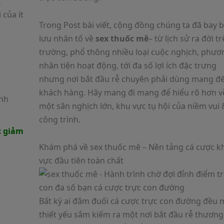
x
 của ít
Trong Post bài viết, cộng đồng chúng ta đã bay 
lưu nhân tố về
sex thuốc mê
– từ lịch sử ra đời tr
trường, phổ thông nhiều loại cuộc nghịch, phươ
nhân tiện hoạt động, tới đa số lợi ích đặc trưng
nhưng nơi bắt đầu rễ chuyên phải dùng mang đ
khách hàng. Hãy mang đi mang để hiểu rõ hơn v
anh
một sân nghịch lớn, khu vực tụ hội của niềm vui 
công trình.
 giảm
Khám phá về sex thuốc mê – Nền tảng cá cược k
vực đầu tiên toàn chất
Bất kỳ ai đắm đuối cá cược trực con đường đều
thiết yếu sắm kiếm ra một nơi bắt đầu rễ thương