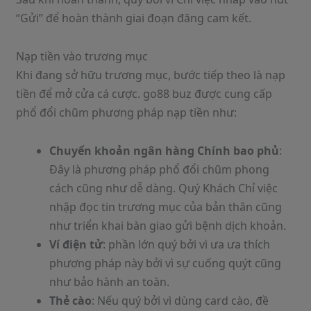
“Gửi” để hoàn thành giai đoạn đăng cam kết.
Nạp tiền vào trương mục
Khi đang sở hữu trương mục, bước tiếp theo là nạp
tiền để mở cửa cá cược. go88 buz được cung cấp
phổ đổi chũm phương pháp nạp tiền như:
Chuyển khoản ngân hàng Chính bao phủ
:
Đây là phương pháp phổ đổi chũm phong
cách cũng như dễ dàng. Quý Khách Chỉ việc
nhập đọc tin trương mục của bản thân cũng
như triển khai bàn giao gửi bệnh dịch khoản.
Ví điện tử
: phần lớn quý bởi vì ưa ưa thích
phương pháp này bởi vì sự cuống quýt cũng
như bảo hành an toàn.
Thẻ cào
: Nếu quý bởi vì dùng card cào, đề