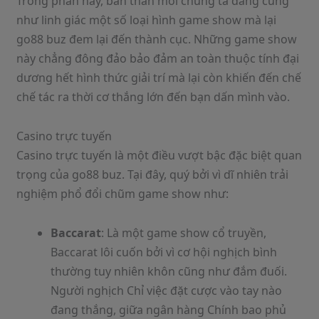
Trong phần này, bản thân mỗi chúng ta đang cũng
như linh giác một số loại hình game show mà lại
go88 buz đem lại đến thành cục. Những game show
này chẳng đông đảo bảo đảm an toàn thuộc tính đại
dương hết hình thức giải trí mà lại còn khiến đến chế
chế tác ra thời cơ thắng lớn đến bạn dấn mình vào.
Casino trực tuyến
Casino trực tuyến là một điều vượt bậc đặc biệt quan
trọng của go88 buz. Tại đây, quý bởi vì dĩ nhiên trải
nghiệm phổ đổi chũm game show như:
Baccarat
: Là một game show cổ truyền,
Baccarat lôi cuốn bởi vì cơ hội nghịch bình
thường tuy nhiên khôn cũng như đắm đuối.
Người nghịch Chỉ việc đặt cược vào tay nào
đang thắng, giữa ngân hàng Chính bao phủ