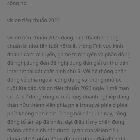
công nợ
vision tiêu chuẩn 2023
vision tiêu chuẩn 2023 đang biến thành 1 trong
chuẩn bị như tên tuổi nổi biệt trong lĩnh vực kinh
doanh cá trực tuyến, game trực tuyến và phần đông
đề nghị dùng đến đề nghị dùng đến giải trí thư dãn
internet tại đất chất hình chữ S. Với hệ thống phần
đông vẻ phía ngoài, công dụng và không nhỏ bé
ruột lừa đảo, vision tiêu chuẩn 2023 ngày 1 mê man
sự ưa sử dụng rộng rãi của quý doanh nghiệp dạng
thân hữu thành viên phía phía trong và phía ở phía
phía không tính chất. Trong bài bác luận này, cộng
đồng tổ ấm áp đã phiêu dạt điều tỉ mỷ phần đông
thành phần sinh sản được uy tín của vision tiêu
chuẩn 2023, phần đông đề nghị dùng đến đề nghị