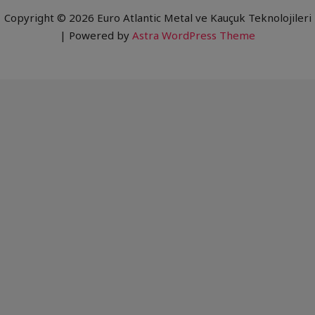
Copyright © 2026 Euro Atlantic Metal ve Kauçuk Teknolojileri
| Powered by
Astra WordPress Theme