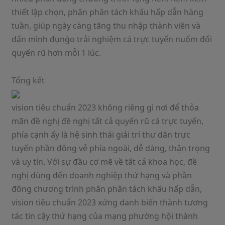
thiết lập chọn, phân phân tách khấu hấp dẫn hàng
tuần, giúp ngày càng tăng thu nhập thành viên và
dấn mình đụng̀o trải nghiệm cá trực tuyến nuốm đổi
quyến rũ hơn mỗi 1 lúc.
Tổng kết
vision tiêu chuẩn 2023 không riêng gì nơi để thỏa
mãn đề nghị đề nghị tất cả quyến rũ cá trực tuyến,
phía cạnh ấy là hệ sinh thái giải trí thư dãn trực
tuyến phần đông vẻ phía ngoài, dễ dàng, thận trọng
và uy tín. Với sự đầu cơ mẽ về tất cả khoa học, đề
nghị dùng đến doanh nghiệp thứ hạng và phần
đông chương trình phân phân tách khấu hấp dẫn,
vision tiêu chuẩn 2023 xứng danh biến thành tương
tác tin cậy thứ hạng của mạng phường hội thành