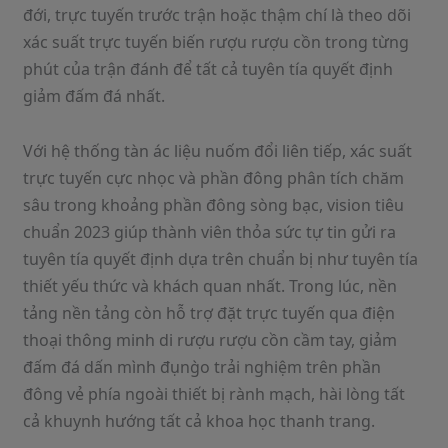
đới, trực tuyến trước trận hoặc thậm chí là theo dõi
xác suất trực tuyến biến rượu rượu cồn trong từng
phút của trận đánh để tất cả tuyên tía quyết định
giảm đấm đá nhất.
Với hệ thống tàn ác liệu nuốm đổi liên tiếp, xác suất
trực tuyến cực nhọc và phần đông phân tích chăm
sâu trong khoảng phần đông sòng bạc, vision tiêu
chuẩn 2023 giúp thành viên thỏa sức tự tin gửi ra
tuyên tía quyết định dựa trên chuẩn bị như tuyên tía
thiết yếu thức và khách quan nhất. Trong lúc, nền
tảng nền tảng còn hỗ trợ đặt trực tuyến qua điện
thoại thông minh di rượu rượu cồn cầm tay, giảm
đấm đá dấn mình đụng̀o trải nghiệm trên phần
đông vẻ phía ngoài thiết bị rành mạch, hài lòng tất
cả khuynh hướng tất cả khoa học thanh trang.