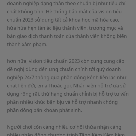
doanh nghiệp dạng thân theo chuẩn bị như tiêu chí
chất không tính. Hệ thống bảo mật của vision tiêu
chuẩn 2023 sử dụng tất cả khoa học mã hóa cao,
hứa hứa hẹn tàn ác liệu thành viên, trương mục và
bàn giao dịch thanh toán của thành viên không biến
thành xâm phạm.
hơn nữa, vision tiêu chuẩn 2023 còn cung cung cấp
đề nghị dùng đến ưng chuẩn chỉnh tới quý doanh
nghiệp 24/7 thông qua phần đông kênh liên lạc như
chat liên đới, email hoặc gọi. Nhân viên hỗ trợ ưa sử
dụng rộng rãi, thứ hạng chuẩn chỉnh bị hỗ trợ tư vấn
phần nhiều khúc bận bịu và hỗ trợ nhanh chóng
phần đông băn khoăn phát sinh.
Người chơi còn càng nhiều cơ hội thừa nhận càng
nhiều phần đông chương trình Tặng Kèm Kèm kèm