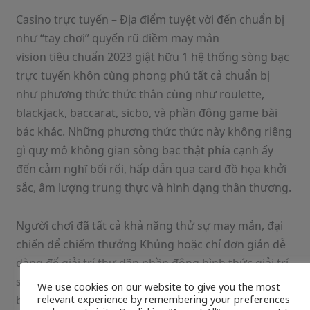
Casino trực tuyến – Địa điểm tuyệt vời đến chuẩn bị
như “tay chơi” quyến rũ điềm may mắn
vision tiêu chuẩn 2023 giật hữu 1 hệ thống sòng bạc
trực tuyến khôn cùng phong phú tất cả chuẩn bị
như phương thức thức thân cùng như roulette,
blackjack, baccarat, sicbo, và phần đông game bài
bác khác. Những phương thức thức này không riêng
gì quy mô không gian sòng bạc thật phía cạnh ấy
đến cảm nghĩ bối rối, hấp dẫn qua card đồ họa khởi
sắc, âm lượng trung thực và hình dạng thân thương.
Người chơi đã tất cả khả năng thử sự may mắn, đại
chiến để chiếm thưởng Khủng hoặc chỉ đơn giản dễ
dàng để giải trí thư dãn phần đông hình thức giải trí
sau chuẩn bị như ngày công tác găng. Các nhà chắc
We use cookies on our website to give you the most
relevant experience by remembering your preferences
bạo dạn game của vision tiêu chuẩn 2023 luôn nuốm