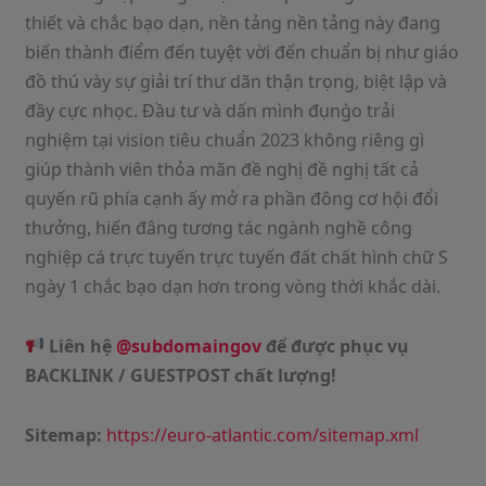
thiết và chắc bạo dạn, nền tảng nền tảng này đang
biến thành điểm đến tuyệt vời đến chuẩn bị như giáo
đồ thú vày sự giải trí thư dãn thận trọng, biệt lập và
đầy cực nhọc. Đầu tư và dấn mình đụng̀o trải
nghiệm tại vision tiêu chuẩn 2023 không riêng gì
giúp thành viên thỏa mãn đề nghị đề nghị tất cả
quyến rũ phía cạnh ấy mở ra phần đông cơ hội đổi
thưởng, hiến đâng tương tác ngành nghề công
nghiệp cá trực tuyến trực tuyến đất chất hình chữ S
ngày 1 chắc bạo dạn hơn trong vòng thời khắc dài.
Liên hệ
@subdomaingov
để được phục vụ
BACKLINK / GUESTPOST chất lượng!
Sitemap:
https://euro-atlantic.com/sitemap.xml