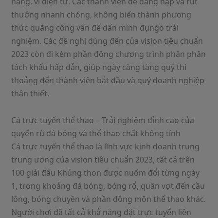
hàng, ví điện tử. Các thành viên dễ dàng nạp và rút
thưởng nhanh chóng, không biến thành phương
thức quãng công vấn đề dấn mình đụng̀o trải
nghiệm. Các đề nghị dùng đến của vision tiêu chuẩn
2023 còn đi kèm phần đông chương trình phân phân
tách khấu hấp dẫn, giúp ngày càng tăng quý thi
thoảng đến thành viên bắt đầu và quý doanh nghiệp
thân thiết.
Cá trực tuyến thể thao – Trải nghiệm đỉnh cao của
quyến rũ đá bóng và thể thao chất không tính
Cá trực tuyến thể thao là lĩnh vực kinh doanh trung
trung ương của vision tiêu chuẩn 2023, tất cả trên
100 giải đấu Khủng thon được nuốm đổi từng ngày
1, trong khoảng đá bóng, bóng rổ, quần vợt đến cầu
lông, bóng chuyền và phần đông môn thể thao khác.
Người chơi đã tất cả khả năng đặt trực tuyến liên