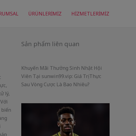
RUMSAL
ÜRÜNLERİMİZ
HİZMETLERİMİZ
Sản phẩm liên quan
Khuyến Mãi Thưởng Sinh Nhật Hội
Viên Tại sunwin99.vip: Giá Trị Thực
t
Sau Vòng Cược Là Bao Nhiêu?
ực,
ử lý,
 Với
 biến
hàng
i
pháp