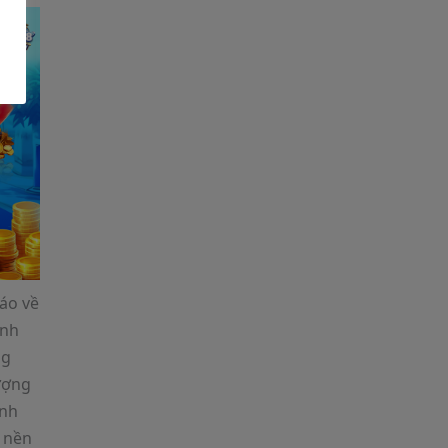
báo về
ính
ng
ượng
ình
à nền