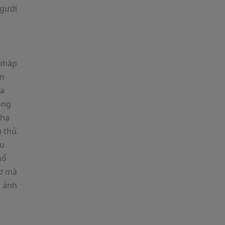
người
 pháp
àn
ủa
ông
hạ
 thủ.
ếu
hổ
cơ mà
c ảnh