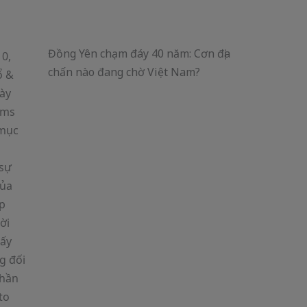
Đồng Yên chạm đáy 40 năm: Cơn địa
10,
chấn nào đang chờ Việt Nam?
ổ &
gày
ums
 mục
 sự
của
ợp
ời
 ấy
g đối
phần
to