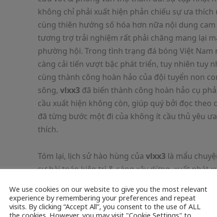
không chỉ phải xuất hiện phản chiếu sự ưa thích
cùng thiên hướng số hóa hơn nữa nội dung cam
tương trợ trải nghiệm rất phải chăng mang lại m
phường hội. Trong tình trạng đá bóng Việt Nam
càng cải tiến vượt bậc phát triển, tuy nhiên tuy n
cùng thành công hoàn hảo của đội tuyển non co
sông,
vlxx3
đã biến thành công hoàn hảo cụ phả
cầu xuất hiện không còn, giúp quý bởi đọc theo 
đã từng bước một đi của không ít cầu thủ yêu ư
thích.
Tóm lại, lịch sử hào hùng của
vlxx3
là mẩu chuyệ
sự bài toán kiên trì & sáng xây dừng, xuất phát x
phát trong khoảng một ý
We use cookies on our website to give you the most relevant
experience by remembering your preferences and repeat
visits. By clicking “Accept All”, you consent to the use of ALL
Tính Năng Nổi Bật Của vlxx3
the cookies. However, you may visit "Cookie Settings" to