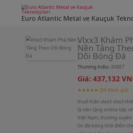
Skip
to
Euro Atlantic Metal ve Kauçuk Teknol
content
Vlxx3 Khám P
Nền Tảng The
Dõi Bóng Đá
Thương hiệu:
8XBET
Giá:
437,132
VN
★★★★★
(84 đánh giá)
thuế thân vlxx3 vlxx3 thi
là nền tảng online bậc nh
Việt Nam, thường xuyên
tin đá bóng thời điểm th