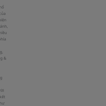
phổ
 của
hiện
đánh,
hiều
phía
g,
ng &
ng
ười
kết
như