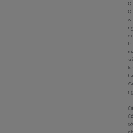
Qu
Qu
và
ng
qu
th
mạ
số
lệ
hạ
đạ
ng
Cá
Có
sở
nh