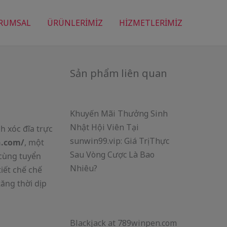
RUMSAL
ÜRÜNLERİMİZ
HİZMETLERİMİZ
Sản phẩm liên quan
Khuyến Mãi Thưởng Sinh
Nhật Hội Viên Tại
h xóc đĩa trực
sunwin99.vip: Giá Trị Thực
n.com/
, một
Sau Vòng Cược Là Bao
 cùng tuyển
Nhiêu?
iết chế chế
tăng thời dịp
Blackjack at 789winpen.com