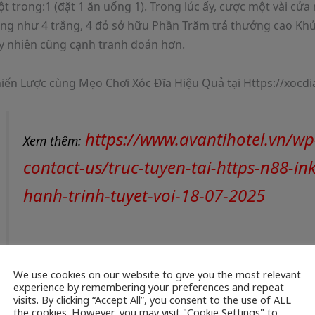
t trong:1 (đặt 1 ăn uống 1). Trong lúc ấy, cược một vài cửa
ng như 4 trắng, 4 đỏ sở hữu Phần Trăm trả thưởng cao Kh
y nhiên cũng cạnh tranh đoán hơn.
iến Lược cùng Mẹo Chơi Xóc Đĩa Hiệu Quả tại Https://xocdi
https://www.avantihotel.vn/wp
Xem thêm:
contact-us/truc-tuyen-tai-https-n88-ink
hanh-trinh-tuyet-voi-18-07-2025
We use cookies on our website to give you the most relevant
experience by remembering your preferences and repeat
visits. By clicking “Accept All”, you consent to the use of ALL
the cookies. However, you may visit "Cookie Settings" to