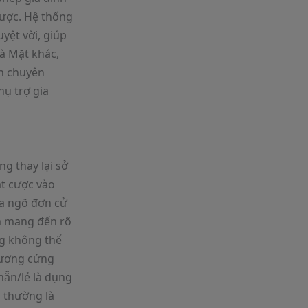
cược. Hệ thống
yệt vời, giúp
à Mặt khác,
n chuyên
ụ trợ gia
g thay lại sở
t cược vào
ửa ngõ đơn cử
àm mang đến rõ
ng không thể
cương cứng
hẵn/lẻ là dụng
 thường là