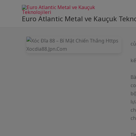
Skip
to
Euro Atlantic Metal ve Kauçuk Teknol
content
củ
kế
Bà
co
bộ
lự
ch
ch
Tì