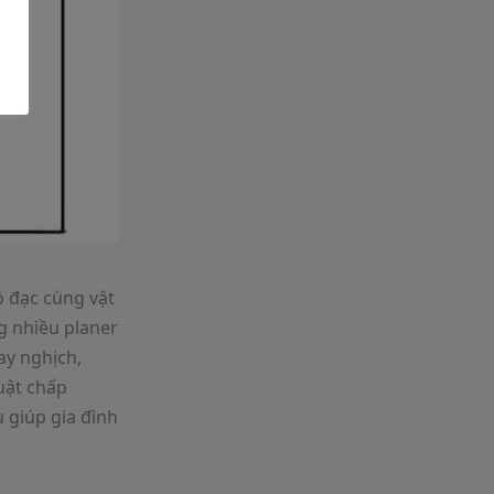
ồ đạc cùng vật
 nhiều planer
ay nghịch,
uật chấp
 giúp gia đình