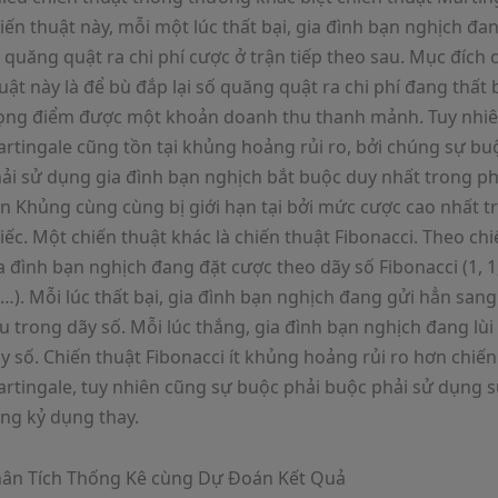
iến thuật này, mỗi một lúc thất bại, gia đình bạn nghịch đa
 quăng quật ra chi phí cược ở trận tiếp theo sau. Mục đích 
uật này là để bù đắp lại số quăng quật ra chi phí đang thất b
ọng điểm được một khoản doanh thu thanh mảnh. Tuy nhiên
rtingale cũng tồn tại khủng hoảng rủi ro, bởi chúng sự bu
ải sử dụng gia đình bạn nghịch bắt buộc duy nhất trong p
n Khủng cùng cùng bị giới hạn tại bởi mức cược cao nhất 
iếc. Một chiến thuật khác là chiến thuật Fibonacci. Theo chi
a đình bạn nghịch đang đặt cược theo dãy số Fibonacci (1, 1, 2
…). Mỗi lúc thất bại, gia đình bạn nghịch đang gửi hẳn sang
u trong dãy số. Mỗi lúc thắng, gia đình bạn nghịch đang lùi 
y số. Chiến thuật Fibonacci ít khủng hoảng rủi ro hơn chiến
rtingale, tuy nhiên cũng sự buộc phải buộc phải sử dụng 
ng kỷ dụng thay.
ân Tích Thống Kê cùng Dự Đoán Kết Quả