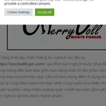
provide a controlled consent.
Cookie Settings
Accept All
 tăng thời dịp chiến thắng lúc nghịch xóc đĩa tại
tps://xocdia88.jpn.com/
, gia đình bạn nghịch buộc phải đ
ng mang đến bao bao gồm bạn dạng thân tổ ấm phần càng
ng mẹo nghịch hiệu quả. câu hỏi làm mang đến rõ dụng th
ản lý cùng điều hành vốn bậc nhất cùng tuyển lựa chiến th
uận là phần càng nhiều quăng quật ra tiết bao bao gồm yếu
n nghịch sở hữu được thành phầm.