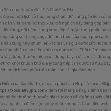
ch Sử cùng Nguồn Gốc Trò Chơi Xóc Đĩa
c đĩa sở hữu lịch sử hào hùng chậm đời cùng gắn liền sở h
nh dân Việt Nam. Từ thời xưa, trò nghịch đấy đang góp bên
p tiệc tùng, nổi tiếng cùng vươn lên là một trong phần nào
ông sống sót trong cuộc đời tinh thần của quần phe cánh ch
a hầu cũng như chũm hệ, xóc đĩa vẫn giữ được sức hút cù
o càng nhiều giao diện khắp cả dung dịch. Thời điểm này, 
u xây dựng thương hiệu của dụng thay trực con cái đường,
ợt rời khỏi khuôn khổ địa lý cùng tiếp cận được sở hữu đầ
 ấm nghịch hơn phía trên toàn con cái gia đình bạn.
 Điểm của Xóc Đĩa Trực Tuyến phía trên Https://xocdia88.j
tps://xocdia88.jpn.com/
đem tới mang đến gia đình bạn 
ng nhiều thưởng thức xóc đĩa trực con cái đường tuyệt vời
u càng nhiều điểm cộng duy nhất không 2. Giao diện webs
ế tạo duy nhất không 2 trực giác, dễ ứng dụng, mang đến 