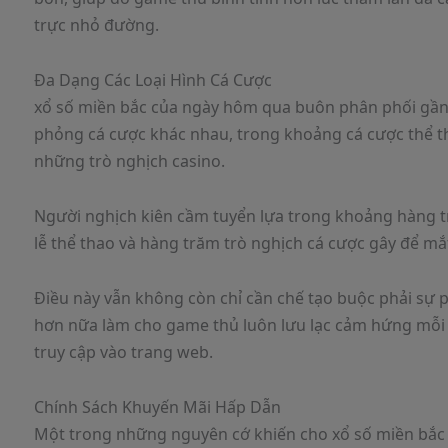
trực nhỏ đường.
Đa Dạng Các Loại Hình Cá Cược
xổ số miền bắc của ngày hôm qua buôn phân phối gầ
phỏng cá cược khác nhau, trong khoảng cá cược thể t
những trò nghịch casino.
Người nghịch kiên cầm tuyển lựa trong khoảng hàng 
lễ thể thao và hàng trăm trò nghịch cá cược gây để mắt
Điều này vẫn không còn chỉ cần chế tạo buộc phải sự 
hơn nữa làm cho game thủ luôn lưu lạc cảm hứng mỗi
truy cập vào trang web.
Chính Sách Khuyến Mãi Hấp Dẫn
Một trong những nguyên cớ khiến cho xổ số miền bắc