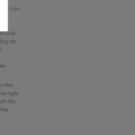
ý hỏi của
nh khác
ằng tất
o.
yến
ổi nắm
của ngày
ới đây
 bầy