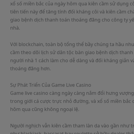
xổ số miền bắc của ngày hôm qua kiên cầm sử dụng 
tiên tiến này để tăng tính đối kháng côi và kiên cầm c
giao bệnh dịch thanh toán thoáng đãng cho công ty y
nhà.
Với blockchain, toàn bộ tổng thể bầy chúng ta hầu như
cầm theo dõi lịch sử dân tộc bàn giao bệnh dịch thanh
người nhà 1 cách làm cho dễ dàng và đối kháng giản v
thoáng đãng hơn.
Sự Phát Triển Của Game Live Casino
Game live casino càng ngày càng nắm đổi hưng vượn
trong giới cá cược trực nhỏ đường, và xổ số miền bắc 
hôm qua cũng không ngoại lệ.
Người nghịch vẫn kiên cầm tham làn da vào gần như t
như blackjack, baccarat hay roulette sở hữu dealer thậ