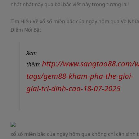
nhất nhất này qua bài bác viết này trong tương lai!
Tìm Hiểu Về xổ số miền bắc của ngày hôm qua Và Nhữ
Điểm Nổi Bật
Xem
http://www.sangtao88.com/
thêm:
tags/gem88-kham-pha-the-gioi-
giai-tri-dinh-cao-18-07-2025
xổ số miền bắc của ngày hôm qua không chỉ cần sinh 