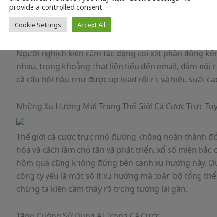
provide a controlled consent.
Đội ngũ cung ứng luôn chuẩn bị 24/7 để đáp án tất cả 
Cookie Settings
Accept All
bầy chúng ta.
Người nghịch kiên cầm tác động coi xét phần đông kê
nhau, trong khoảng chat liên tiểu đến email, đảm nói r
cả câu hỏi hầu như được up load rối rít và hiệu suất ca
Những Xu Hướng Mới Trong Thế Giới Cá Cược Trực Tu
Thế giới cá cược trực nhỏ đường không hoàn thành đ
hóa và cách làm cho tân và phát triển. xổ số miền bắc 
hôm qua cũng không đứng bên cạnh xu hướng này. Dư
công ty yếu là một số ít xu hướng mà toàn bộ tổng thể
chúng ta kiên cầm thấy rõ trong tương lai gần.
Tăng Cường Sử Dụng AI Trong Cá Cược