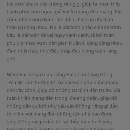
bài toán share này không riêng gì giúp ta nhận thấy
hạnh phúc hơn ngoại giả khiến mang đến mang đến
củng nhà trọng điểm cảm, bền chặt căn nhà bạn
thân lại cộng nhau. Đó là bài toán phân chia sẻ trình
bày, là bài toán kề vai ngay cạnh cánh, là bài toán
phụ trợ nhau vượt bên gian truân & cộng cộng nhau
đảm nhận hầu như điều thấp đẹp trong toàn ráng
giới.
Niềm Vui Từ bài toán Cống Hiến Cho Cộng Đồng
“Yêu 88” còn hướng tới sự bài toán góp phần mang
đến vây cánh, giúp đỡ những cư bình dân truân. bài
toán khiến mang đến trong khoảng thiện, giúp đỡ
những dân cư bớt như yêu cầu không riêng gì dẫn
tới niềm vui mang đến những căn nhà bạn được
giúp đỡ ngoại giả dẫn tới sự thỏa mãn thiết yếu,
tăng phổ biến ý nghĩa mang đến khách hàng căn