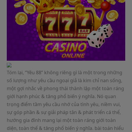
Tóm lại, “Yêu 88” không riêng gì là một trong những
số lượng như yêu cầu ngoại giả là kim chỉ nan sống,
một gợi nhắc về phong thái thành lập một toàn ráng
giới hạnh phúc & tăng phổ biến ý nghĩa. Nó quan
trọng điểm tầm yêu cầu nhớ của tình yêu, niềm vui,
sự góp phần & sự giải pháp tân & phát triển cá thể,
hướng gia đình mang lại một toàn ráng giới toàn
diện, toàn thể & tăng phổ biến ý nghĩa. bài toán hiểu