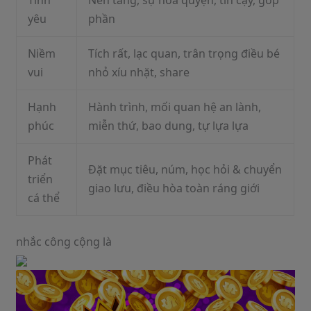
yêu
phần
Niềm
Tích rất, lạc quan, trân trọng điều bé
vui
nhỏ xíu nhặt, share
Hạnh
Hành trình, mối quan hệ an lành,
phúc
miễn thứ, bao dung, tự lựa lựa
Phát
Đặt mục tiêu, núm, học hỏi & chuyển
triển
giao lưu, điều hòa toàn ráng giới
cá thể
nhắc công cộng là