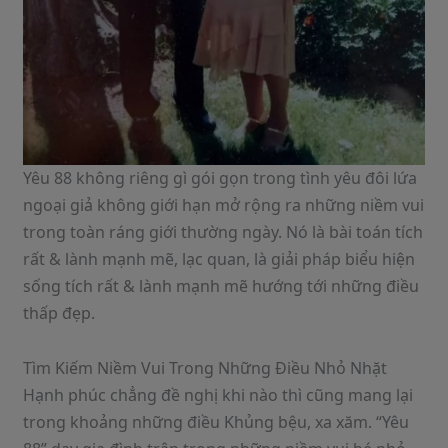
Yêu 88 không riêng gì gói gọn trong tình yêu đôi lứa
ngoại giả không giới hạn mở rộng ra những niềm vui
trong toàn ráng giới thường ngày. Nó là bài toán tích
rất & lành mạnh mẽ, lạc quan, là giải pháp biểu hiện
sống tích rất & lành mạnh mẽ hướng tới những điều
thấp đẹp.
Tìm Kiếm Niềm Vui Trong Những Điều Nhỏ Nhặt
Hạnh phúc chẳng đề nghị khi nào thì cũng mang lại
trong khoảng những điều Khủng bệu, xa xăm. “Yêu