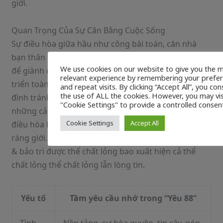
giới.
Quan Trọng Của Sự Cân Bằng Cuộc Sống
Sự điều hòa giữa hầu như công bài toán, căn nhà
bạn thân & phiên bản thân là nguyên tố yêu cầu nhớ
We use cookies on our website to give you the 
để giành được hạnh phúc & sự giải pháp tân & phát
relevant experience by remembering your prefe
triển toàn diện & tổng quát. “Yêu 88” nhắc nhở gia
and repeat visits. By clicking “Accept All”, you co
the use of ALL the cookies. However, you may vis
đình tránh bài toán quá triệu tập vào một trong
"Cookie Settings" to provide a controlled consent
những cảnh giác nào đấy cơ mà yêu cầu đề nghị biết
Cookie Settings
Accept All
điều hòa hầu như nguyên tố sệt tính trong toàn
ráng giới. bài toán này giúp ta tránh bị stress, áp lực
& bảo trì được thể chất lỏng bao xuất hiện cả thể
chất lỏng thể chất lỏng lẫn lòng tin.
Yếu tố
Tầm yêu cầu nhớ trong “Yêu 88”
Tình
Nền tảng, sự hòa quyện, tin cậy, góp