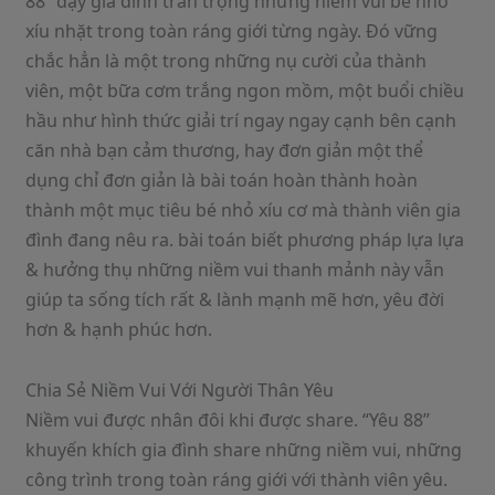
88” dạy gia đình trân trọng những niềm vui bé nhỏ
xíu nhặt trong toàn ráng giới từng ngày. Đó vững
chắc hẳn là một trong những nụ cười của thành
viên, một bữa cơm trắng ngon mồm, một buổi chiều
hầu như hình thức giải trí ngay ngay cạnh bên cạnh
căn nhà bạn cảm thương, hay đơn giản một thể
dụng chỉ đơn giản là bài toán hoàn thành hoàn
thành một mục tiêu bé nhỏ xíu cơ mà thành viên gia
đình đang nêu ra. bài toán biết phương pháp lựa lựa
& hưởng thụ những niềm vui thanh mảnh này vẫn
giúp ta sống tích rất & lành mạnh mẽ hơn, yêu đời
hơn & hạnh phúc hơn.
Chia Sẻ Niềm Vui Với Người Thân Yêu
Niềm vui được nhân đôi khi được share. “Yêu 88”
khuyến khích gia đình share những niềm vui, những
công trình trong toàn ráng giới với thành viên yêu.