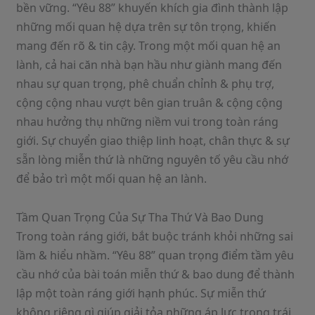
bền vững. “Yêu 88” khuyến khích gia đình thành lập
những mối quan hệ dựa trên sự tôn trọng, khiến
mang đến rõ & tin cậy. Trong một mối quan hệ an
lành, cả hai căn nhà bạn hầu như giành mang đến
nhau sự quan trọng, phê chuẩn chỉnh & phụ trợ,
cộng cộng nhau vượt bên gian truân & cộng cộng
nhau hưởng thụ những niềm vui trong toàn ráng
giới. Sự chuyển giao thiệp linh hoạt, chân thực & sự
sẵn lòng miễn thứ là những nguyên tố yêu cầu nhớ
để bảo trì một mối quan hệ an lành.
Tầm Quan Trọng Của Sự Tha Thứ Và Bao Dung
Trong toàn ráng giới, bắt buộc tránh khỏi những sai
lầm & hiểu nhầm. “Yêu 88” quan trọng điểm tầm yêu
cầu nhớ của bài toán miễn thứ & bao dung để thành
lập một toàn ráng giới hạnh phúc. Sự miễn thứ
không riêng gì giúp giải tỏa những áp lực trong trái