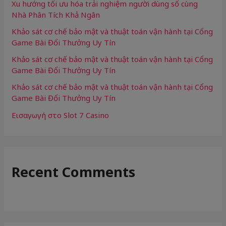
f
Xu hướng tối ưu hóa trải nghiệm người dùng số cùng
Nhà Phân Tích Khả Ngân
o
Khảo sát cơ chế bảo mật và thuật toán vận hành tại Cổng
r
Game Bài Đổi Thưởng Uy Tín
:
Khảo sát cơ chế bảo mật và thuật toán vận hành tại Cổng
Game Bài Đổi Thưởng Uy Tín
Khảo sát cơ chế bảo mật và thuật toán vận hành tại Cổng
Game Bài Đổi Thưởng Uy Tín
Εισαγωγή στο Slot 7 Casino
Recent Comments