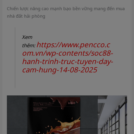
Chiến lược nâng cao mạnh bạo bền vững mang đến mua
nhà đất hải phòng
Xem
https://www.pencco.c
thêm:
om.vn/wp-contents/soc88-
hanh-trinh-truc-tuyen-day-
cam-hung-14-08-2025