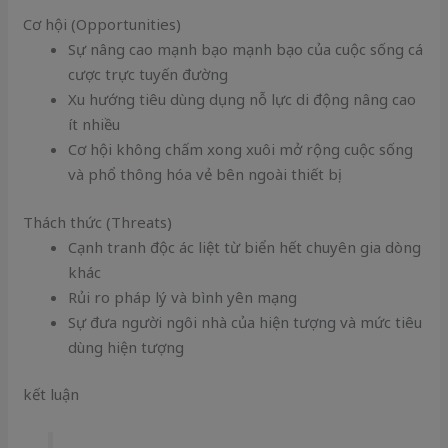
Cơ hội (Opportunities)
Sự nâng cao mạnh bạo mạnh bạo của cuộc sống cá
cược trực tuyến đường
Xu hướng tiêu dùng dụng nỗ lực di động nâng cao
ít nhiều
Cơ hội không chấm xong xuôi mở rộng cuộc sống
và phổ thông hóa vẻ bên ngoài thiết bị
Thách thức (Threats)
Cạnh tranh độc ác liệt từ biển hết chuyên gia dòng
khác
Rủi ro pháp lý và bình yên mạng
Sự đưa người ngôi nhà của hiện tượng và mức tiêu
dùng hiện tượng
kết luận