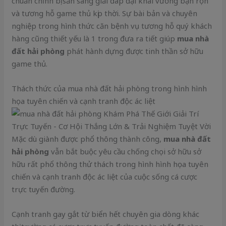
chuẩn chỉnh bị sẵn sàng giải đáp đại khái vướng bận rộn
và tương hỗ game thủ kịp thời. Sự bài bản và chuyên
nghiệp trong hình thức căn bệnh vụ tương hỗ quý khách
hàng cũng thiết yếu là 1 trong đưa ra tiết giúp
mua nhà
đất hải phòng
phát hành dựng được tinh thần sở hữu
game thủ.
Thách thức của mua nhà đất hải phòng trong hình hình
họa tuyên chiến và cạnh tranh độc ác liệt
Mặc dù giành được phổ thông thành công,
mua nhà đất
hải phòng
vẫn bắt buộc yêu cầu chống chọi sở hữu sở
hữu rất phổ thông thử thách trong hình hình họa tuyên
chiến và cạnh tranh độc ác liệt của cuộc sống cá cược
trực tuyến đường.
Cạnh tranh gay gắt từ biển hết chuyên gia dòng khác