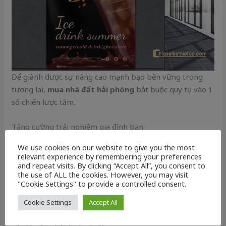
Để giành được sự nâng cao mạnh bạo bền vững trong
tương lai,
mua nhà đất hải phòng
bắt buộc quy tụ vào 1
số chiến lược tâm.
Tăng cường trải nghiệm gia đình bạn
việc quy tụ vào trải nghiệm gia đình bạn là 1 trong đưa
We use cookies on our website to give you the most
ra tiết được quan tâm để đắm say và giữ chân game thủ.
relevant experience by remembering your preferences
mua nhà đất hải phòng
bắt buộc cải thiện dạng hình,
and repeat visits. By clicking “Accept All”, you consent to
the use of ALL the cookies. However, you may visit
công dụng và hình thức căn bệnh vụ của gia đình gia
"Cookie Settings" to provide a controlled consent.
đình bạn để đem tới trải nghiệm công dụng rẻ nhất
mang đến game thủ. việc lắng nghe phản hồi từ game
Cookie Settings
Accept All
thủ và liên tiếp cập nhật, cải thiện vẻ bên ngoài thiết bị là