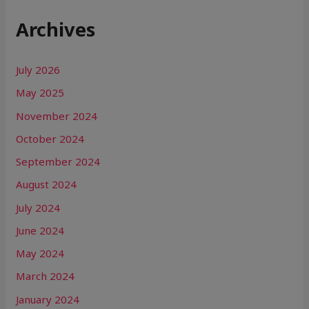
Archives
July 2026
May 2025
November 2024
October 2024
September 2024
August 2024
July 2024
June 2024
May 2024
March 2024
January 2024