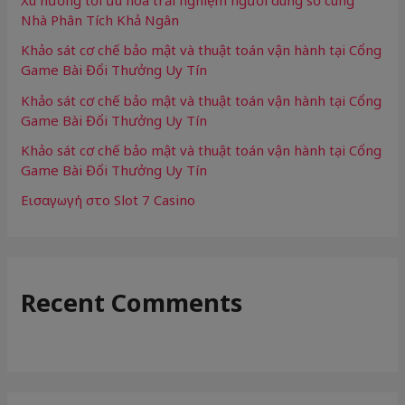
Xu hướng tối ưu hóa trải nghiệm người dùng số cùng
Nhà Phân Tích Khả Ngân
o
Khảo sát cơ chế bảo mật và thuật toán vận hành tại Cổng
r
Game Bài Đổi Thưởng Uy Tín
:
Khảo sát cơ chế bảo mật và thuật toán vận hành tại Cổng
Game Bài Đổi Thưởng Uy Tín
Khảo sát cơ chế bảo mật và thuật toán vận hành tại Cổng
Game Bài Đổi Thưởng Uy Tín
Εισαγωγή στο Slot 7 Casino
Recent Comments