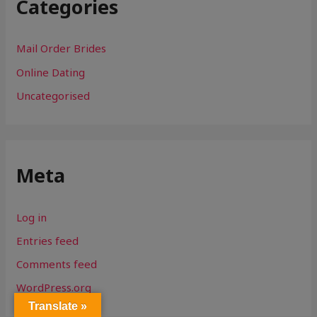
Categories
Mail Order Brides
Online Dating
Uncategorised
Meta
Log in
Entries feed
Comments feed
WordPress.org
Translate »