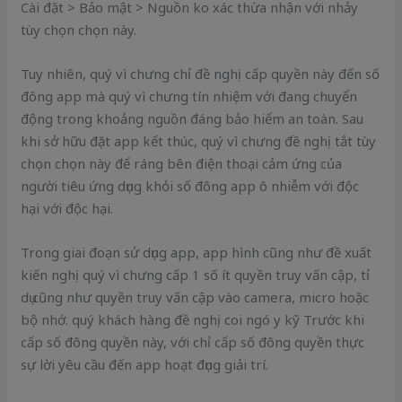
Cài đặt > Bảo mật > Nguồn ko xác thừa nhận với nhảy
tùy chọn chọn này.
Tuy nhiên, quý vì chưng chỉ đề nghị cấp quyền này đến số
đông app mà quý vì chưng tín nhiệm với đang chuyển
động trong khoảng nguồn đáng bảo hiểm an toàn. Sau
khi sở hữu đặt app kết thúc, quý vì chưng đề nghị tắt tùy
chọn chọn này để ráng bên điện thoại cảm ứng của
người tiêu ứng dụng khỏi số đông app ô nhiễm với độc
hại với độc hại.
Trong giai đoạn sử dụng app, app hình cũng như đề xuất
kiến nghị quý vì chưng cấp 1 số ít quyền truy vấn cập, tỉ
dụ cũng như quyền truy vấn cập vào camera, micro hoặc
bộ nhớ. quý khách hàng đề nghị coi ngó y kỹ Trước khi
cấp số đông quyền này, với chỉ cấp số đông quyền thực
sự lời yêu cầu đến app hoạt đụng giải trí.