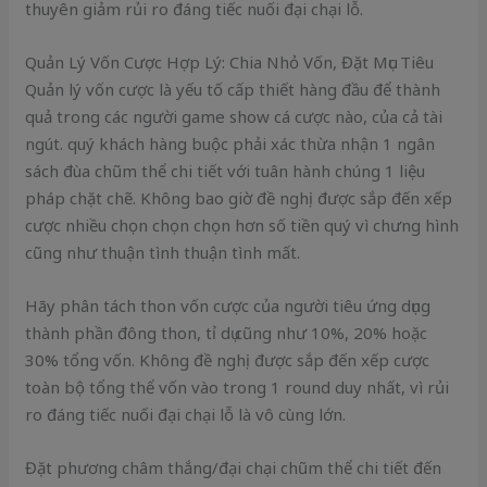
thuyên giảm rủi ro đáng tiếc nuối đại chại lỗ.
Quản Lý Vốn Cược Hợp Lý: Chia Nhỏ Vốn, Đặt Mục Tiêu
Quản lý vốn cược là yếu tố cấp thiết hàng đầu để thành
quả trong các người game show cá cược nào, của cả tài
ngút. quý khách hàng buộc phải xác thừa nhận 1 ngân
sách đùa chũm thể chi tiết với tuân hành chúng 1 liệu
pháp chặt chẽ. Không bao giờ đề nghị được sắp đến xếp
cược nhiều chọn chọn chọn hơn số tiền quý vì chưng hình
cũng như thuận tình thuận tình mất.
Hãy phân tách thon vốn cược của người tiêu ứng dụng
thành phần đông thon, tỉ dụ cũng như 10%, 20% hoặc
30% tổng vốn. Không đề nghị được sắp đến xếp cược
toàn bộ tổng thể vốn vào trong 1 round duy nhất, vì rủi
ro đáng tiếc nuối đại chại lỗ là vô cùng lớn.
Đặt phương châm thắng/đại chại chũm thể chi tiết đến