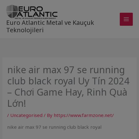
Skip
to
content
Euro Atlantic Metal ve Kauçuk
Teknolojileri
nike air max 97 se running
club black royal Uy Tín 2024
– Chơi Game Hay, Rinh Quà
Lớn!
/
Uncategorised
/ By
https://www.farmzone.net/
nike air max 97 se running club black royal