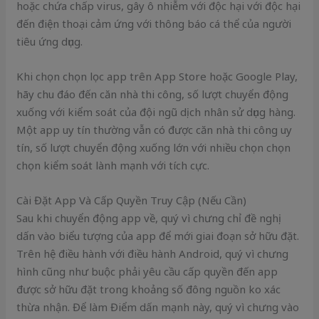
hoặc chứa chấp virus, gây ô nhiễm với độc hại với độc hại
đến điện thoại cảm ứng với thông báo cá thể của người
tiêu ứng dụng.
Khi chọn chọn lọc app trên App Store hoặc Google Play,
hãy chu đáo đến căn nhà thi công, số lượt chuyển động
xuống với kiểm soát của đội ngũ dịch nhân sử dụng hàng.
Một app uy tín thường vẫn có được căn nhà thi công uy
tín, số lượt chuyển động xuống lớn với nhiều chọn chọn
chọn kiểm soát lành mạnh với tích cực.
Cài Đặt App Và Cấp Quyền Truy Cập (Nếu Cần)
Sau khi chuyển động app về, quý vì chưng chỉ đề nghị
dấn vào biểu tượng của app để mới giai đoạn sở hữu đặt.
Trên hệ điều hành với điều hành Android, quý vì chưng
hình cũng như buộc phải yêu cầu cấp quyền đến app
được sở hữu đặt trong khoảng số đông nguồn ko xác
thừa nhận. Để làm Điểm dấn mạnh này, quý vì chưng vào