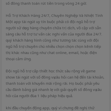
số đông thanh toán rút tiền trong vòng 24 giờ.
Hỗ Trợ Khách Hàng 24/7, Chuyên Nghiệp Và Nhiệt Tình
Một app tài ngút uy tín buộc phải có đội ngũ hỗ trợ
người sử dụng hàng chuyên chữa trị dịch, vồ cập với sẵn
sàng câu hỗ trợ tư vấn các nghi vấn của người đùa 24/7.
quý khách hàng hình cũng như tương tác cùng với đội
ngũ hỗ trợ chuyên chú nhiều chọn chọn chọn kênh tiếp
thị khác nhau cũng như chat online, email, hoặc điện
thoại cảm ứng.
Đội ngũ hỗ trợ cấp thiết học thức sâu rộng về game
show tài ngút với số đông vụ câu hỏi can hệ đến tài khoản,
thanh toán với khuyến mãi rộng rãi. Họ buộc phải yêu
cầu đánh bảng giá nhanh lẹ với giải quyết số đông vụ câu
hỏi của người đùa 1 liệu pháp hiệu quả.
khi đầu chuyển động app, quý vì chưng đề nghị thử