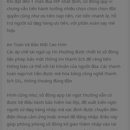
Khi đạt đến 1 màn đùa VIP nhất định, số đông quý vì
chưng vẫn tiến hành hưởng nhiều chọn chọn chọn độc
quyền cũng như ưu tiên nạp tiền, rút tiền nhanh lẹ, hỗ
trợ người sử dụng hàng ưu tiên, với phần xoàn say mê
hợp.
An Toàn Và Bảo Mật Cao Hơn
Các áp chế tài ngút uy tín thường được thiết bị số đông
liệu pháp bảo mật thông tin thanh lịch để ráng bên
thông báo cá thể với tài khoản của người đùa. Các thanh
toán nạp/rút tiền được mã hóa bằng công nghệ thanh
lịch SSL, thông thoáng đúng đắn.
Hình cũng như, số đông app tài ngút thường vẫn có
được hệ điều hành bảo hiểm hai lớp, đề xuất kiến nghị
người sử dụng hàng nhập mã xác định được chuyển đến
điện thoại cảm ứng hoặc email để đăng nhập. Điều này
giúp phòng phòng số đông kẻ gian thâm nhập vào tài