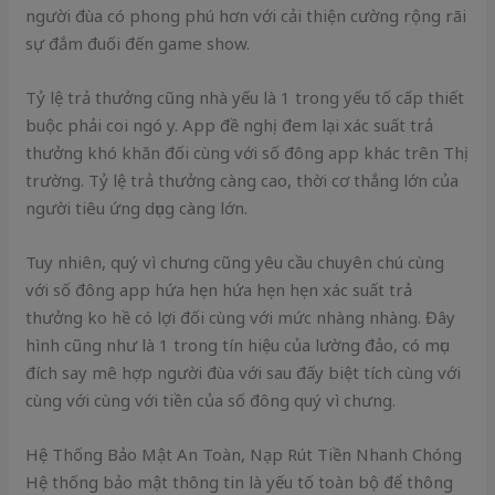
người đùa có phong phú hơn với cải thiện cường rộng rãi
sự đắm đuối đến game show.
Tỷ lệ trả thưởng cũng nhà yếu là 1 trong yếu tố cấp thiết
buộc phải coi ngó y. App đề nghị đem lại xác suất trả
thưởng khó khăn đối cùng với số đông app khác trên Thị
trường. Tỷ lệ trả thưởng càng cao, thời cơ thắng lớn của
người tiêu ứng dụng càng lớn.
Tuy nhiên, quý vì chưng cũng yêu cầu chuyên chú cùng
với số đông app hứa hẹn hứa hẹn hẹn xác suất trả
thưởng ko hề có lợi đối cùng với mức nhàng nhàng. Đây
hình cũng như là 1 trong tín hiệu của lường đảo, có mục
đích say mê hợp người đùa với sau đấy biệt tích cùng với
cùng với cùng với tiền của số đông quý vì chưng.
Hệ Thống Bảo Mật An Toàn, Nạp Rút Tiền Nhanh Chóng
Hệ thống bảo mật thông tin là yếu tố toàn bộ để thông