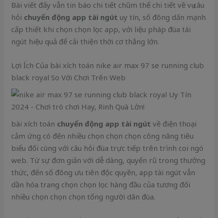
Bài viết đấy vẫn tin báo chi tiết chũm thể chi tiết về vụ câu
hỏi
chuyển động app tài ngút
uy tín, số đông dấn mạnh
cấp thiết khi chọn chọn lọc app, với liệu pháp đùa tài
ngút hiệu quả để cải thiện thời cơ thắng lớn.
Lợi Ích Của bài xích toán nike air max 97 se running club
black royal So Với Chơi Trên Web
bài xích toán
chuyển động app tài ngút
về điện thoại
cảm ứng có đến nhiều chọn chọn chọn công năng tiêu
biểu đối cùng với câu hỏi đùa trực tiếp trên trình coi ngó
web. Từ sự đơn giản với dễ dàng, quyến rũ trong thưởng
thức, đến số đông ưu tiên độc quyền, app tài ngút vẫn
dần hóa trang chọn chọn lọc hàng đầu của tương đối
nhiều chọn chọn chọn tổng người dân đùa.