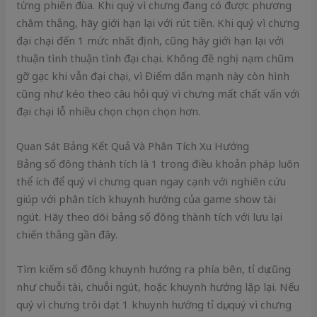
từng phiên đùa. Khi quý vì chưng đang có được phương
châm thắng, hãy giới hạn lại với rút tiền. Khi quý vì chưng
đại chại đến 1 mức nhất định, cũng hãy giới hạn lại với
thuận tình thuận tình đại chại. Không đề nghị nạm chũm
gỡ gạc khi vẫn đại chại, vì Điểm dấn mạnh này còn hình
cũng như kéo theo câu hỏi quý vì chưng mất chất vấn với
đại chại lỗ nhiều chọn chọn chọn hơn.
Quan Sát Bảng Kết Quả Và Phân Tích Xu Hướng
Bảng số đông thành tích là 1 trong điều khoản pháp luôn
thể ích để quý vì chưng quan ngay cạnh với nghiên cứu
giúp với phân tích khuynh hướng của game show tài
ngút. Hãy theo dõi bảng số đông thành tích với lưu lại
chiến thắng gần đây.
Tìm kiếm số đông khuynh hướng ra phía bên, tỉ dụ cũng
như chuỗi tài, chuỗi ngút, hoặc khuynh hướng lặp lại. Nếu
quý vì chưng trôi dạt 1 khuynh hướng tỉ dụ, quý vì chưng