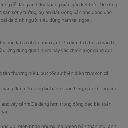
 dùng dễ dàng and đối kháng giản gắn kết hơn. Nó cũng
 san sớt ý tưởng, dự án Bất Động Sản and đông đảo
oài da đình người tiêu dùng nằm tại ngoài.
 mang lại cá nhân phía cạnh đó diện tích to ra toàn thị
đầu ứng dụng quan niệm này vào chiến lược gắng đổi
tên thương hiệu, bức tốc sự hiện diện trực con cái
mang đến nền tảng học hành sang trọng, gắn kết học viên
h and vây cánh: Dễ dàng hơn trong đông đảo bài toán
nhau.
 gắng đổi biện pháp nhưng mà phiên bản thân mỗi anh