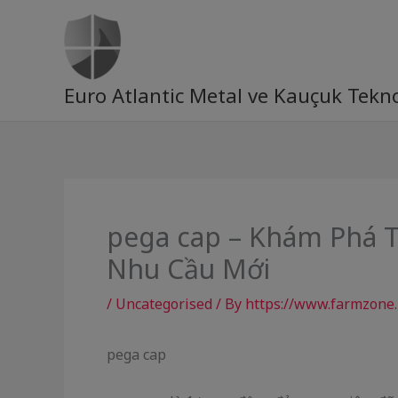
Skip
to
content
Euro Atlantic Metal ve Kauçuk Teknol
pega cap – Khám Phá T
Nhu Cầu Mới
/
Uncategorised
/ By
https://www.farmzone.
pega cap