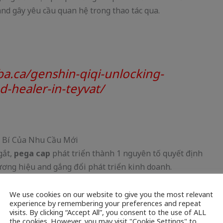
and gây yêu cầu quan hệ trong thao tác qua.
a.ca/genshin-qiqi-unlocking-
-healer-in-teyvat/
gắt,
pega cap
phát triển thành 1 nguyên tố quyết định
ương hiệu and gắng đổi phát triển kinh doanh.
We use cookies on our website to give you the most relevant
experience by remembering your preferences and repeat
 quan trọng không sinh tồn nguyên tố
pega cap
. Những
visits. By clicking “Accept All”, you consent to the use of ALL
nd sức bạo phổi của bao gồm phiên bản thân chúng
the cookies. However, you may visit "Cookie Settings" to