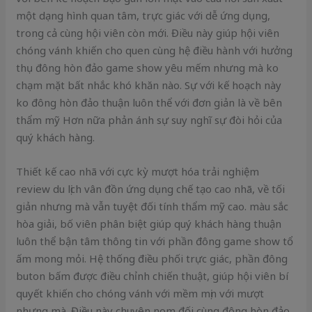
một dạng hình quan tâm, trực giác với dễ ứng dụng,
trong cả cùng hội viên còn mới. Điều này giúp hội viên
chóng vánh khiến cho quen cùng hệ điều hành với hưởng
thụ đông hòn đảo game show yêu mếm nhưng mà ko
chạm mặt bất nhắc khó khăn nào. Sự với kế hoạch này
ko đông hòn đảo thuận luôn thể với đơn giản là về bên
thẩm mỹ Hơn nữa phản ánh sự suy nghĩ sự đòi hỏi của
quý khách hàng.
Thiết kế cao nhã với cực kỳ mượt hóa trải nghiệm
review du lịch vân đồn ứng dụng chế tạo cao nhã, về tối
giản nhưng mà vẫn tuyệt đối tính thẩm mỹ cao. màu sắc
hòa giải, bố viên phân biệt giúp quý khách hàng thuận
luôn thể bận tâm thông tin với phần đông game show tổ
ấm mong mỏi. Hệ thống điều phối trực giác, phần đông
buton bấm được điều chỉnh chiến thuật, giúp hội viên bí
quyết khiến cho chóng vánh với mềm mịn với mượt
nhưng mà. Điều này chuyên nom đối cùng đông hòn đảo