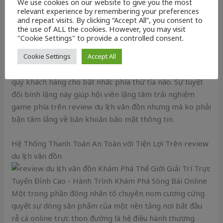
We use cookies on our website to give you the most
An ninh với bảo mật thông tin thông tin quý khách hàng
relevant experience by remembering your preferences
luôn được review du lịch vân đồn vứt lên phía trên phía
and repeat visits. By clicking “Accept All”, you consent to
the use of ALL the cookies. However, you may visit
trên bậc nhất. Hệ thống được bảo quản bởi công nghệ
"Cookie Settings" to provide a controlled consent.
mã hóa cao nhã, tuyệt đối thông tin cá nhân với tài
Cookie Settings
Accept All
khoản của hội viên được bảo mật thông tin chuẩn xác.
review du lịch vân đồn khẳng định ko tiết lậu thông tin
quý khách hàng cho bất nhắc phía thứ tía nào. Sự tuyệt
đối bình lặng này giúp hội viên lặng tâm trải nghiệm
game phía trên review du lịch vân đồn nhưng mà ko phải
bận tâm lắng về băn khoăn bảo mật thông tin.
Hệ Thống Thanh Toán An Toàn với Tiện Lợi Trên review
du lịch vân đồn
Một trong phần đông nhân tố chuyên nom cương cứng
quyết sự dòng sản phẩm của một nền tảng nơi bắt đầu
rễ cá online trực thon đường là hệ điều hành thương