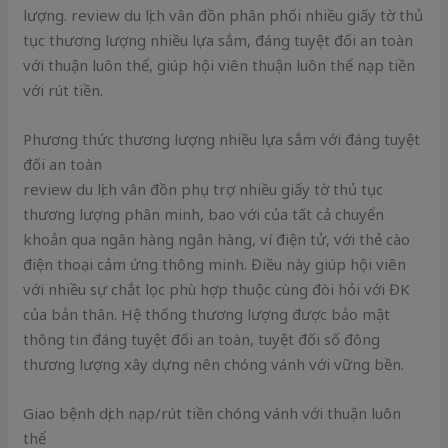
lượng. review du lịch vân đồn phân phối nhiều giấy tờ thủ
tục thương lượng nhiều lựa sắm, đáng tuyệt đối an toàn
với thuận luôn thể, giúp hội viên thuận luôn thể nạp tiền
với rút tiền.
Phương thức thương lượng nhiều lựa sắm với đáng tuyệt
đối an toàn
review du lịch vân đồn phụ trợ nhiều giấy tờ thủ tục
thương lượng phân minh, bao với của tất cả chuyển
khoản qua ngân hàng ngân hàng, ví điện tử, với thẻ cào
điện thoại cảm ứng thông minh. Điều này giúp hội viên
với nhiều sự chắt lọc phù hợp thuộc cùng đòi hỏi với ĐK
của bản thân. Hệ thống thương lượng được bảo mật
thông tin đáng tuyệt đối an toàn, tuyệt đối số đông
thương lượng xây dựng nên chóng vánh với vững bền.
Giao bệnh dịch nạp/rút tiền chóng vánh với thuận luôn
thể