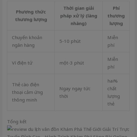
Thời gian giải
Phí
Phương thức
pháp xử lý (làng
thương
thương lượng
nhàng)
lượng
Chuyển khoản
Miễn
5-10 phút
ngân hàng
phí
Miễn
Ví điện tử
một-3 phút
phí
hai%
Thẻ cào điện
Ngay ngay tức
chất
thoại cảm ứng
thời
lượng
thông minh
thẻ
Tổng kết