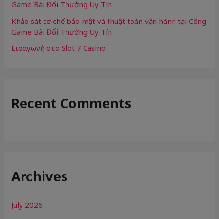
Game Bài Đổi Thưởng Uy Tín
Khảo sát cơ chế bảo mật và thuật toán vận hành tại Cổng
Game Bài Đổi Thưởng Uy Tín
Εισαγωγή στο Slot 7 Casino
Recent Comments
Archives
July 2026