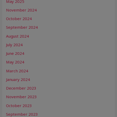
May 2025
November 2024
October 2024
September 2024
August 2024
July 2024
June 2024
May 2024
March 2024
January 2024
December 2023
November 2023
October 2023
September 2023