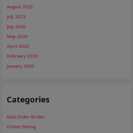
August 2023
July 2023
July 2020
May 2020
April 2020
February 2020
January 2020
Categories
Mail Order Brides
Online Dating