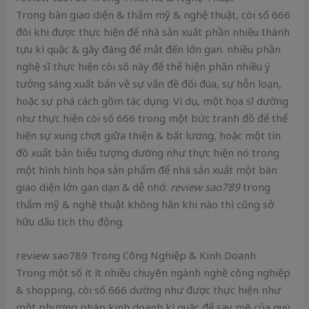
Trong bàn giao diện & thẩm mỹ & nghệ thuật, còi số 666
đôi khi được thực hiện để nhà sản xuất phần nhiều thành
tựu kì quặc & gây đáng để mắt đến lớn gan. nhiều phần
nghệ sĩ thực hiện còi số này để thể hiện phần nhiều ý
tưởng sáng xuất bản về sự vấn đề đối đùa, sự hỗn loạn,
hoặc sự phá cách gồm tác dụng. Ví dụ, một họa sĩ dường
như thực hiện còi số 666 trong một bức tranh đồ để thể
hiện sự xung chợt giữa thiện & bất lương, hoặc một tín
đồ xuất bản biểu tượng dường như thực hiện nó trong
một hình hình họa sản phẩm để nhà sản xuất một bàn
giao diện lớn gan dạn & dễ nhớ.
review sao789
trong
thẩm mỹ & nghệ thuật không hẳn khi nào thì cũng sở
hữu dấu tích thụ động.
review sao789 Trong Công Nghiệp & Kinh Doanh
Trong một số ít ít nhiều chuyên ngành nghề công nghiệp
& shopping, còi số 666 dường như được thực hiện như
một phương pháp kinh doanh kì quặc để say mê của quý