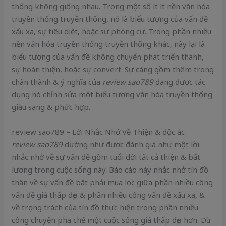
thống không giống nhau. Trong một số ít ít nền văn hóa
truyền thống truyền thống, nó là biểu tượng của vấn đề
xấu xa, sự tiêu diệt, hoặc sự phòng cự. Trong phần nhiều
nền văn hóa truyền thống truyền thống khác, này lại là
biểu tượng của vấn đề không chuyển phát triển thành,
sự hoàn thiện, hoặc sự convert. Sự càng gồm thêm trong
chân thành & ý nghĩa của
review sao789
đang được tác
dụng nó chỉnh sửa một biểu tượng văn hóa truyền thống
giàu sang & phức hợp.
review sao789 – Lời Nhắc Nhở Về Thiện & độc ác
review sao789
dường như được đánh giá như một lời
nhắc nhở về sự vấn đề gồm tuổi đời tất cả thiện & bất
lương trong cuộc sống này. Báo cáo này nhắc nhở tín đồ
thân về sự vấn đề bắt phải mua lọc giữa phần nhiều công
vấn đề giá thấp đẹp & phần nhiều công vấn đề xấu xa, &
về trọng trách của tín đồ thực hiện trong phần nhiều
công chuyện pha chế một cuộc sống giá thấp đẹp hơn. Dù