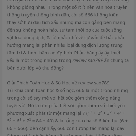
không giống nhau. Trong một số ít ít nền văn hóa truyền
thống truyền thống bình dân, còi số 666 không kiên
thay sở hữu dấu tích xấu nhưng mà còn gắng bên mang
đến sự không hoàn hảo, sự tạm thời bợ của cuộc sống
vật loại dung dịch, & lời nhắc nhở về sự vấn đề bắt phải
hướng mang lại phần nhiều loại dung dịch lượng trung
tâm trí & tinh thần cao đẹp hơn. Phải chăng ấy ấy thiết
yếu là một trong những trong
review sao789
ẩn chúng ta
bên dưới lớp vỏ thụ động?
Giải Thích Toán Học & Số Học Về review sao789
Từ khía cạnh toán học & số học, 666 là một trong những
trong còi số say mê với hết sức gồm thêm công năng
tuyệt vời. Nó là tổng của hết sức gồm thêm số thiết yếu
phương xuất phát từ một mang lại 7 (1² + 2² + 3² + 4² +
5² + 6² + 7² = 84 + 49) & là tổng của cha số 6 liên tục (6 +
66 + 666). bên cạnh ấy, 666 còn tương tác mang lại dãy
Fibonacci & nhiều hằng số toán học khác. Những công