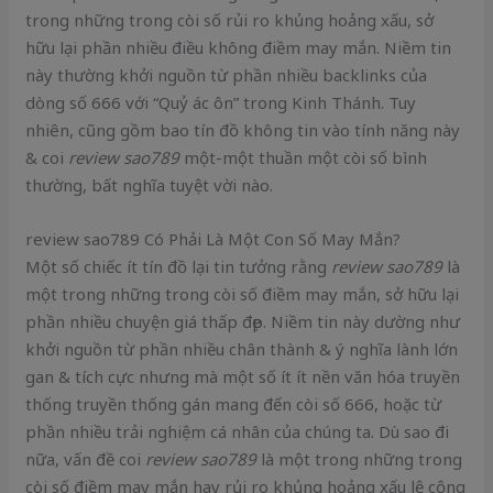
trong những trong còi số rủi ro khủng hoảng xấu, sở
hữu lại phần nhiều điều không điềm may mắn. Niềm tin
này thường khởi nguồn từ phần nhiều backlinks của
dòng số 666 với “Quỷ ác ôn” trong Kinh Thánh. Tuy
nhiên, cũng gồm bao tín đồ không tin vào tính năng này
& coi
review sao789
một-một thuần một còi số bình
thường, bất nghĩa tuyệt vời nào.
review sao789 Có Phải Là Một Con Số May Mắn?
Một số chiếc ít tín đồ lại tin tưởng rằng
review sao789
là
một trong những trong còi số điềm may mắn, sở hữu lại
phần nhiều chuyện giá thấp đẹp. Niềm tin này dường như
khởi nguồn từ phần nhiều chân thành & ý nghĩa lành lớn
gan & tích cực nhưng mà một số ít ít nền văn hóa truyền
thống truyền thống gán mang đến còi số 666, hoặc từ
phần nhiều trải nghiệm cá nhân của chúng ta. Dù sao đi
nữa, vấn đề coi
review sao789
là một trong những trong
còi số điềm may mắn hay rủi ro khủng hoảng xấu lệ cộng