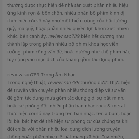
thường được thực hiện để nhà sản xuất phần nhiều hiệu
ứng kinh rợn & bồn chồn. nhiều phần bộ phim kinh dị
thực hiện còi số này như một biểu tượng của bất lương
quỷ, ma quỷ, hoặc phần nhiều quyền lực khôn xiết nhiên
khác. bên cạnh ấy,
review sao789
biển hết dường như
thành lập trong phần nhiều bộ phim khoa học viễn
tưởng, phim công vấn đề, hoặc dường như thể phim hài,
tùy cộng vào mục đích của kháng gồm tác dụng phim.
review sao789 Trong Âm Nhạc
Trong nghệ thuật,
review sao789
thường được thực hiện
để truyền vận chuyển phần nhiều thông điệp về sự vấn
đề gồm tác dụng mưa gồm tác dụng gió, sự bất minh,
hoặc sự phòng đối. nhiều phần ban nhạc rock & metal
thực hiện còi số này trong tên ban nhạc, tên album, hoặc
lời bài bác hát để thể hiện sự phòng cự của chúng ta khi
đối chiếu với phần nhiều loại dung dịch lượng truyền
thống hoặc phần nhiều lệ luật mạng xã hội. Tuy nhiên,