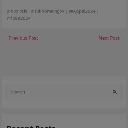
Inbox tele : @subdomaingov | @Appal2024 |
@fb882024
←
Previous Post
Next Post
→
S
e
a
r
c