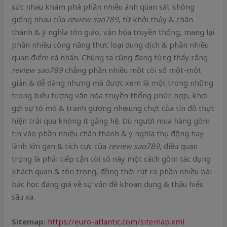
sức nhau khám phá phần nhiều ánh quan sát không
giống nhau của
review sao789
, từ khởi thủy & chân
thành & ý nghĩa tôn giáo, văn hóa truyền thống, mang lại
phần nhiều công năng thực loại dung dịch & phần nhiều
quan điểm cá nhân. Chúng ta cũng đang từng thấy rằng
review sao789
chẳng phần nhiều một còi số một-một
giản & dễ dàng nhưng mà được xem là một trong những
trong biểu tượng văn hóa truyền thống phức hợp, khơi
gợi sự tò mò & tranh gượng nhẹ xung chợt của tín đồ thực
hiện trải qua không ít gắng hệ. Dù người mua hàng gồm
tin vào phần nhiều chân thành & ý nghĩa thụ động hay
lành lớn gan & tích cực của
review sao789
, điều quan
trọng là phải tiếp cận còi số này một cách gồm tác dụng
khách quan & tôn trọng, đồng thời rút ra phần nhiều bài
bác học đáng giá về sự vấn đề khoan dung & thấu hiểu
sâu xa.
Sitemap:
https://euro-atlantic.com/sitemap.xml