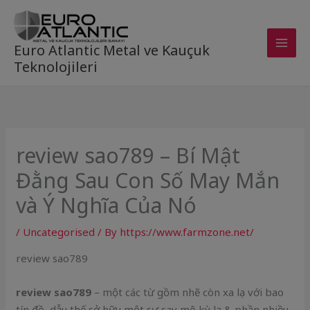
Skip
to
content
Euro Atlantic Metal ve Kauçuk
Teknolojileri
review sao789 – Bí Mật
Đằng Sau Con Số May Mắn
và Ý Nghĩa Của Nó
/
Uncategorised
/ By
https://www.farmzone.net/
review sao789
review sao789
– một các từ gồm nhẽ còn xa lạ với bao
tín đồ, dẫu thế sở hữu một sự say mê kỳ lạ & phần nhiều