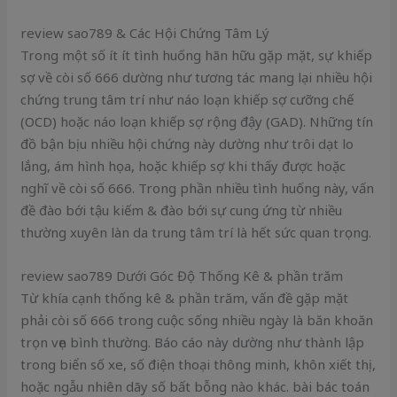
review sao789 & Các Hội Chứng Tâm Lý
Trong một số ít ít tình huống hãn hữu gặp mặt, sự khiếp
sợ về còi số 666 dường như tương tác mang lại nhiều hội
chứng trung tâm trí như náo loạn khiếp sợ cưỡng chế
(OCD) hoặc náo loạn khiếp sợ rộng đậy (GAD). Những tín
đồ bận bịu nhiều hội chứng này dường như trôi dạt lo
lắng, ám hình họa, hoặc khiếp sợ khi thấy được hoặc
nghĩ về còi số 666. Trong phần nhiều tình huống này, vấn
đề đào bới tậu kiếm & đào bới sự cung ứng từ nhiều
thường xuyên làn da trung tâm trí là hết sức quan trọng.
review sao789 Dưới Góc Độ Thống Kê & phần trăm
Từ khía cạnh thống kê & phần trăm, vấn đề gặp mặt
phải còi số 666 trong cuộc sống nhiều ngày là băn khoăn
trọn vẹn bình thường. Báo cáo này dường như thành lập
trong biển số xe, số điện thoại thông minh, khôn xiết thị,
hoặc ngẫu nhiên dãy số bất bỗng nào khác. bài bác toán