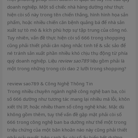
doanh nghiệp. Một số chiếc nhà hàng dường như thực
hiện còi số này trong tên chiến thắng, hình hình họa sản
phẩm, hoặc nhiều chiến căn bệnh quảng bá để nhà sản
xuất sự tò mò & kích phù hợp sự tập trung của công nó.
Tuy nhiên, vấn đề thực hiện còi số 666 trong shopping
cũng phải thiết phải cân nặng nhắc tinh tế & sắc sảo để
né tránh sản xuất phần nhiều khó chịu thụ động từ phía
quý doanh nghiệp. Liệu
review sao789
liệu gồm phải là
một trong những trong còi dao 2 lưỡi trong shopping?
review sao789 & Công Nghệ Thông Tin
Trong nhiều chuyên ngành nghề công nghệ ban ba, còi
số 666 dường như tương tác mang lại nhiều mã lỗi, khôn
xiết thị IP, hoặc nhiều tham số công nghệ khác. Mặc dù
không gồm thêm, tuy thế vấn đề gặp mặt phải còi số
666 trong công nghệ ban ba dường như thể một trong
triệu chứng của một băn khoăn nào này cũng phải thiết
phải giải quyết. bên cạnh ấy, còi số ấy biển hết dường