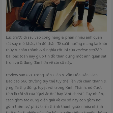
Lúc trước đi sâu vào công năng & phần nhiều ánh quan
sát say mê khác, tín đồ thân đề xuất hướng mang lại khởi
thủy & chân thành & ý nghĩa cốt lõi của
review sao789
.
bài bác toán này giúp tín đồ thân đựng một ánh quan sát
trọn vẹn & đúng đắn hơn về còi số này.
review sao789 Trong Tôn Giáo & Văn Hóa Dân Gian
Báo cáo 666 thường tuy thế tuy thế liền với chân thành &
ý nghĩa thụ động, tuyệt vời trong Kinh Thánh, nó được
tính là còi số của “Quỷ ác ôn” hay “Antichrist”. Tuy nhiên,
cách gồm tác dụng diễn giải về còi số này còn gồm hơi
gồm thêm sự phát triển thành thành giữa nhiều nhánh
Kitô giáo & nhiều nền văn hóa truyền thống truyền thống