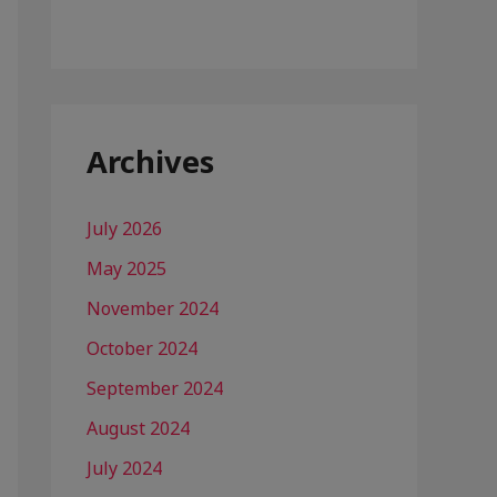
Archives
July 2026
May 2025
November 2024
October 2024
September 2024
August 2024
July 2024