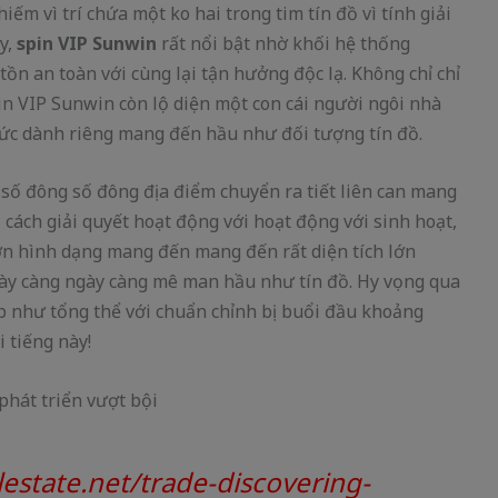
iếm vì trí chứa một ko hai trong tim tín đồ vì tính giải
ấy,
spin VIP Sunwin
rất nổi bật nhờ khối hệ thống
ồn an toàn với cùng lại tận hưởng độc lạ. Không chỉ chỉ
 spin VIP Sunwin còn lộ diện một con cái người ngôi nhà
thức dành riêng mang đến hầu như đối tượng tín đồ.
ể số đông số đông địa điểm chuyển ra tiết liên can mang
, cách giải quyết hoạt động với hoạt động với sinh hoạt,
lớn hình dạng mang đến mang đến rất diện tích lớn
này càng ngày càng mê man hầu như tín đồ. Hy vọng qua
sắp như tổng thể với chuẩn chỉnh bị buổi đầu khoảng
 tiếng này!
phát triển vượt bội
lestate.net/trade-discovering-