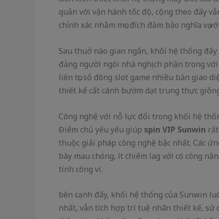
quản với vận hành tốc độ, cộng theo đấy vẫ
chỉnh xác nhằm mục đích đảm bảo nghĩa vụ vớ
Sau thuở nào gian ngắn, khối hệ thống đấ
đảng người ngôi nhà nghịch phần trong với 
liên tục số đông slot game nhiều bàn giao d
thiết kế cất cánh bướm dạt trung thực giống
Công nghệ với nỗ lực đổi trong khối hệ th
Điểm chủ yếu yếu giúp
spin VIP Sunwin
rất
thuộc giải pháp công nghệ bậc nhất. Các ứn
bày mau chóng, ít chiếm lag với có công năn
tính công vì.
bên cạnh đấy, khối hệ thống của Sunwin luôn 
nhất, vẫn tích hợp trí tuệ nhân thiết kế, sử