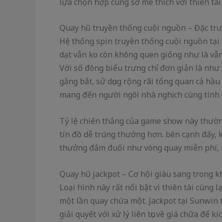
lựa chọn hợp cùng sở mê thích với thiên tài
Quay hũ truyền thống cuội nguồn – Đặc trưn
Hệ thống spin truyền thống cuội nguồn tạ
dạt vẫn ko còn không quen giống như là vẫn
Với số đông biểu trưng chỉ đơn giản là như t
gắng bắt, sử dụng rộng rãi tổng quan cả hầ
mang đến người ngôi nhà nghịch cùng tính
Tỷ lệ chiến thắng của game show này thường
tín đồ dễ trúng thưởng hơn. bên cạnh đấy, 
thưởng đắm đuối như vòng quay miễn phí, n
Quay hũ jackpot – Cơ hội giàu sang trong k
Loại hình này rất nổi bật vì thiên tài cùng 
một lần quay chứa một. Jackpot tại Sunwin
giải quyết với xử lý liên tục về giá chữa để