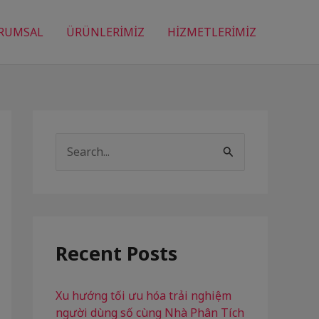
RUMSAL
ÜRÜNLERİMİZ
HİZMETLERİMİZ
S
e
a
r
c
Recent Posts
h
f
Xu hướng tối ưu hóa trải nghiệm
người dùng số cùng Nhà Phân Tích
o