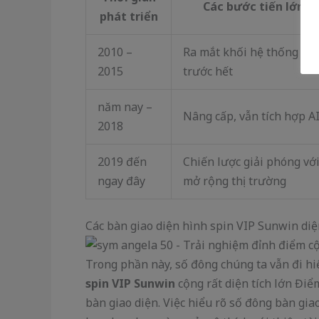
Các bước tiến lớn
phát triển
2010 –
Ra mắt khối hệ thống
2015
trước hết
năm nay –
Nâng cấp, vẫn tích hợp A
2018
2019 đến
Chiến lược giải phóng vớ
ngay đây
mở rộng thị trường
Các bàn giao diện hình spin VIP Sunwin diệ
Trong phần này, số đông chúng ta vẫn đi hiế
spin VIP Sunwin
cộng rất diện tích lớn Điể
bàn giao diện. Việc hiểu rõ số đông bàn gia