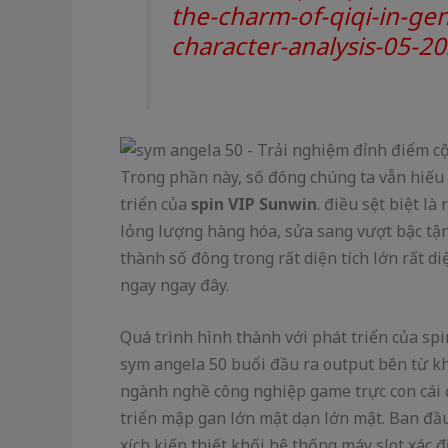
the-charm-of-qiqi-in-ge
character-analysis-05-2
Trong phần này, số đông chúng ta vẫn hiếu 
triển của
spin VIP Sunwin
. điều sệt biệt là
lỏng lượng hàng hóa, sửa sang vượt bậc tận
thành số đông trong rất diện tích lớn rất di
ngay ngay đây.
Quá trình hình thành với phát triển của sp
sym angela 50 buổi đầu ra output bên từ kh
ngành nghề công nghiệp game trực con cái 
triển mập gan lớn mật dạn lớn mật. Ban đầu
xích kiến thiết khối hệ thống máy slot xác 