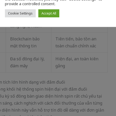
provide a controlled consent.
biểu
thường
Cookie Settings
Accept All
Thuần giải pháp
Cơ phiên bản, tốc độ
công nghệ Flash
Blockchain bảo
Tiên tiến, bảo tồn an
I
mật thông tin
toàn chuẩn chỉnh xác
i
Đa số đông đại lý,
Hiện đại, an toàn kiên
đám mây
gắng
n tích lớn hình dạng với đắm đuối
u kỳ số đông bàn giao diện hình spin rất chủ yếu tại
m sáng, cách nghịch với cách đổi thưởng của vẫn từng
o diện hình này vẫn hỗ trợ tín đồ dễ dàng với đơn giản