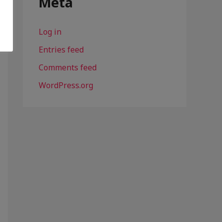
Meta
Log in
Entries feed
Comments feed
WordPress.org