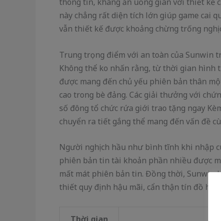
thông tin, kháng ăn uống gian với thiết kế 
này chẳng rất diện tích lớn giúp game cai
vẫn thiết kế được khoảng chừng trống nghịc
Trung trọng điểm với an toàn của Sunwin 
Không thể ko nhấn rằng, từ thời gian hình
được mang đến chủ yếu phiên bản thân một
cao trong bè đảng. Các giải thưởng với chứ
số đông tổ chức rứa giới trao tặng ngay Kèm
chuyển ra tiết gắng thể mang đến vấn đề c
Người nghịch hầu như bình tĩnh khi nhập cu
phiên bản tin tài khoản phần nhiều được mã
mất mát phiên bản tin. Đồng thời, Sunwin l
thiết quy định hậu mãi, cẩn thận tín đồ hàn
Thời gian