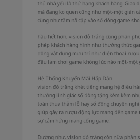
thủ nhà yếu là thứ hạng khách hàng. Giao d
mà đang ko quen cũng như một-một giản câ
cũng như tầm nã cập vào số đông game sho
hầu hết hơn, vision đỏ trắng cũng phân phố
phép khách hàng hình như thưởng thức game
đông vật dụng mưu trí như điện thoại rượu 
đầu làm chơi game không lúc nào một-một 
Hệ Thống Khuyến Mãi Hấp Dẫn
vision đỏ trắng khét tiếng mang hệ điều 
thường linh giác số đông tặng kèm kèm như
toán thua thảm lỗ hay số đông chuyên nghi
giúp gây ra rượu động lực mang đến game thủ
sự cảm hứng mang cổng game.
Dường như, vision đỏ trắng còn nữa phần số 