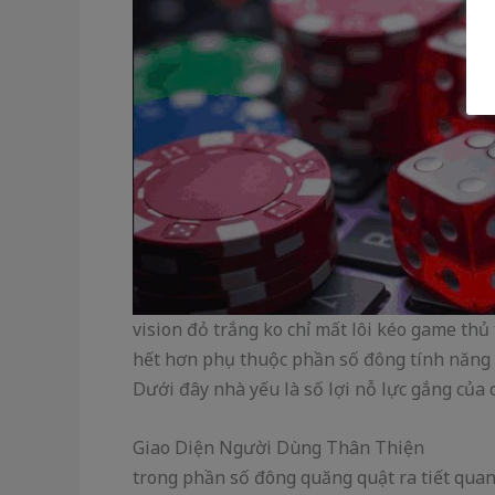
vision đỏ trắng ko chỉ mất lôi kéo game t
hết hơn phụ thuộc phần số đông tính năng đ
Dưới đây nhà yếu là số lợi nỗ lực gắng của
Giao Diện Người Dùng Thân Thiện
trong phần số đông quăng quật ra tiết quan