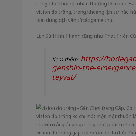
cũng như thời dịp nhận thưởng lôi cuốn. Bài
vision đỏ trắng, trong khoảng lịch sử hào 
loại dung dịch vấn từcác game thủ.
Lịch Sử Hình Thành cũng như Phát Triển Củ
https://bodegad
Xem thêm:
genshin-the-emergence-
teyvat/
vision đỏ trắng ko chỉ mất một-một thuần 
chuyện cải giải pháp cũng như phát triển l
vision đỏ trắng gấp rút vươn lên là đưa đ