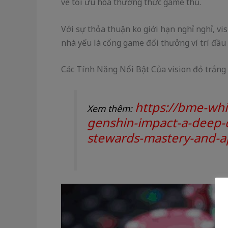
về tối ưu hóa thưởng thức game thủ.
Với sự thỏa thuận ko giới hạn nghỉ nghỉ, vi
nhà yếu là cổng game đổi thưởng ví trí đầu 
Các Tính Năng Nổi Bật Của vision đỏ trắng
https://bme-whi
Xem thêm:
genshin-impact-a-deep-d
stewards-mastery-and-a