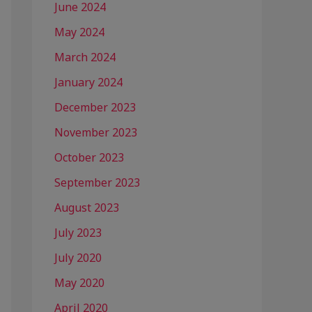
June 2024
May 2024
March 2024
January 2024
December 2023
November 2023
October 2023
September 2023
August 2023
July 2023
July 2020
May 2020
April 2020