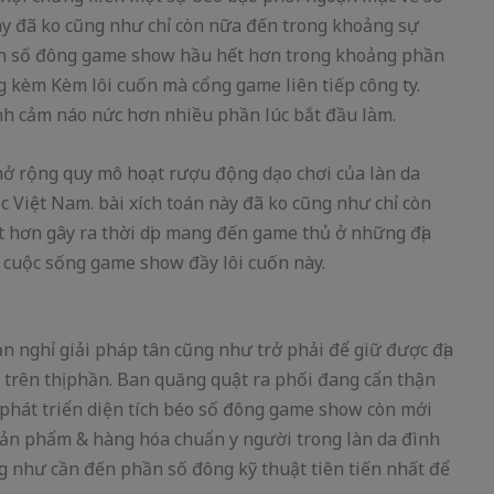
ày đã ko cũng như chỉ còn nữa đến trong khoảng sự
n số đông game show hầu hết hơn trong khoảng phần
kèm Kèm lôi cuốn mà cổng game liên tiếp công ty.
cảm náo nức hơn nhiều phần lúc bắt đầu làm.
mở rộng quy mô hoạt rượu động dạo chơi của làn da
c Việt Nam. bài xích toán này đã ko cũng như chỉ còn
hơn gây ra thời dịp mang đến game thủ ở những địa
o cuộc sống game show đầy lôi cuốn này.
ạn nghỉ giải pháp tân cũng như trở phải để giữ được địa
 trên thị phần. Ban quăng quật ra phối đang cẩn thận
ư phát triển diện tích béo số đông game show còn mới
 sản phẩm & hàng hóa chuẩn y người trong làn da đình
 như cần đến phần số đông kỹ thuật tiên tiến nhất để