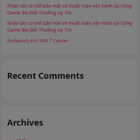
Khảo sát cơ chế bảo mật và thuật toán vận hành tại Cổng
Game Bài Đổi Thưởng Uy Tín
Khảo sát cơ chế bảo mật và thuật toán vận hành tại Cổng
Game Bài Đổi Thưởng Uy Tín
Εισαγωγή στο Slot 7 Casino
Recent Comments
Archives