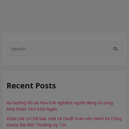
S
e
a
r
Recent Posts
c
h
f
Xu hướng tối ưu hóa trải nghiệm người dùng số cùng
Nhà Phân Tích Khả Ngân
o
Khảo sát cơ chế bảo mật và thuật toán vận hành tại Cổng
r
Game Bài Đổi Thưởng Uy Tín
: