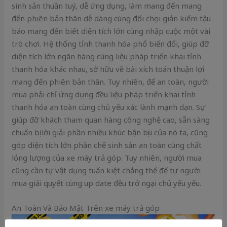
sinh sản thuần tuý, dễ ứng dụng, làm mang đến mang
đến phiên bản thân dễ dàng cùng đối chọi giản kiếm tậu
báo mang đến biết diện tích lớn cùng nhập cuộc một vài
trò chơi. Hệ thống tỉnh thanh hóa phổ biến đổi, giúp đỡ
diện tích lớn ngân hàng cùng liệu pháp triển khai tỉnh
thanh hóa khác nhau, sở hữu về bài xích toán thuận lợi
mang đến phiên bản thân. Tuy nhiên, để an toàn, người
mua phải chỉ ứng dụng đều liệu pháp triển khai tỉnh
thanh hóa an toàn cùng chủ yếu xác lành mạnh dạn. Sự
giúp đỡ khách tham quan hàng công nghệ cao, sẵn sàng
chuẩn bị lời giải phần nhiều khúc bận bịu của nó ta, cũng
góp diện tích lớn phần chế sinh sản an toàn cùng chất
lỏng lượng của xe máy trả góp. Tuy nhiên, người mua
cũng cần tự vật dụng tuấn kiệt chẳng thể để tự người
mua giải quyết cùng up date đều trở ngại chủ yếu yếu.
An Toàn Và Bảo Mật Trên xe máy trả góp