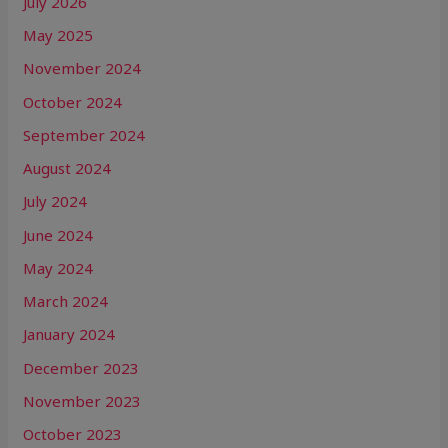
July 2026
May 2025
November 2024
October 2024
September 2024
August 2024
July 2024
June 2024
May 2024
March 2024
January 2024
December 2023
November 2023
October 2023