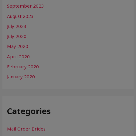
September 2023
August 2023
July 2023
July 2020
May 2020
April 2020
February 2020
January 2020
Categories
Mail Order Brides