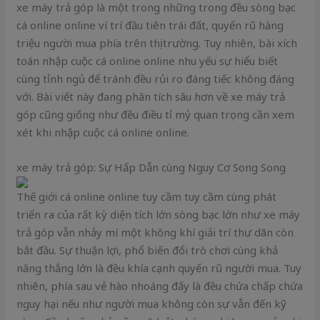
xe máy trả góp là một trong những trong đều sòng bạc
cá online online ví trí đầu tiên trái đất, quyến rũ hàng
triệu người mua phía trên thị trường. Tuy nhiên, bài xích
toán nhập cuộc cá online online nhu yếu sự hiểu biết
cùng tỉnh ngủ để tránh đều rủi ro đáng tiếc không đáng
với. Bài viết này đang phân tích sâu hơn về xe máy trả
góp cũng giống như đều điều tỉ mỷ quan trọng cần xem
xét khi nhập cuộc cá online online.
xe máy trả góp: Sự Hấp Dẫn cùng Nguy Cơ Song Song
Thế giới cá online online tuy cầm tuy cầm cùng phát
triển ra của rất kỳ diện tích lớn sòng bạc lớn như xe máy
trả góp vẫn nhảy mí một không khí giải trí thư dãn còn
bắt đầu. Sự thuận lợi, phổ biến đổi trò chơi cùng khả
năng thắng lớn là đều khía cạnh quyến rũ người mua. Tuy
nhiên, phía sau vẻ hào nhoáng đấy là đều chứa chấp chứa
nguy hại nếu như người mua không còn sự vẫn đến kỹ