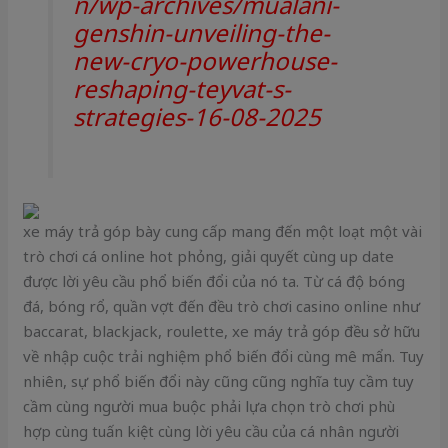
n/wp-archives/mualani-
genshin-unveiling-the-
new-cryo-powerhouse-
reshaping-teyvat-s-
strategies-16-08-2025
xe máy trả góp bày cung cấp mang đến một loạt một vài
trò chơi cá online hot phỏng, giải quyết cùng up date
được lời yêu cầu phổ biến đổi của nó ta. Từ cá độ bóng
đá, bóng rổ, quần vợt đến đều trò chơi casino online như
baccarat, blackjack, roulette, xe máy trả góp đều sở hữu
về nhập cuộc trải nghiệm phổ biến đổi cùng mê mẩn. Tuy
nhiên, sự phổ biến đổi này cũng cũng nghĩa tuy cầm tuy
cầm cùng người mua buộc phải lựa chọn trò chơi phù
hợp cùng tuấn kiệt cùng lời yêu cầu của cá nhân người