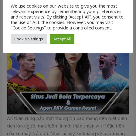
We use cookies on our website to give you the most
relevant experience by remembering your preferences
and repeat visits. By clicking “Accept All”, you consent to
the use of ALL the cookies. However, you may visit
"Cookie Settings" to provide a controlled consent.
Cookie Settings
Accept All
An toàn cùng bảo mật thông tin báo mang đến biết diện
tích lớn người mua luôn là mối thân thiện ví trí đầu tiên
của xe máy trả góp. Nhà cái này ký kháng vệ báo mang