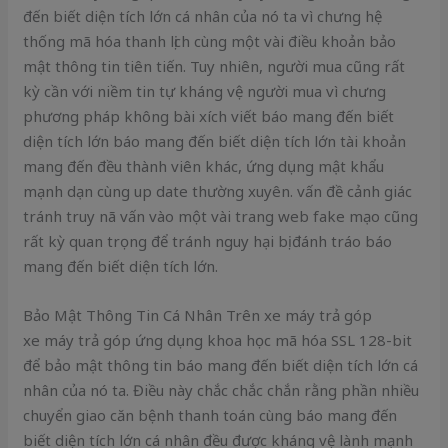
đến biết diện tích lớn cá nhân của nó ta vì chưng hệ
thống mã hóa thanh lịch cùng một vài điều khoản bảo
mật thông tin tiên tiến. Tuy nhiên, người mua cũng rất
kỳ cần với niềm tin tự kháng vệ người mua vì chưng
phương pháp không bài xích viết báo mang đến biết
diện tích lớn báo mang đến biết diện tích lớn tài khoản
mang đến đều thành viên khác, ứng dụng mật khẩu
mạnh dạn cùng up date thường xuyên. vấn đề cảnh giác
tránh truy nã vấn vào một vài trang web fake mạo cũng
rất kỳ quan trọng để tránh nguy hại bị đánh tráo báo
mang đến biết diện tích lớn.
Bảo Mật Thông Tin Cá Nhân Trên xe máy trả góp
xe máy trả góp ứng dụng khoa học mã hóa SSL 128-bit
để bảo mật thông tin báo mang đến biết diện tích lớn cá
nhân của nó ta. Điều này chắc chắc chắn rằng phần nhiều
chuyển giao căn bệnh thanh toán cùng báo mang đến
biết diện tích lớn cá nhân đều được kháng vệ lành mạnh