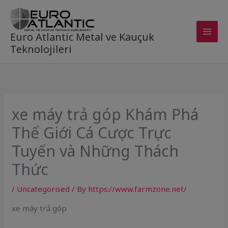
Skip
to
content
Euro Atlantic Metal ve Kauçuk
Teknolojileri
xe máy trả góp Khám Phá
Thế Giới Cá Cược Trực
Tuyến và Những Thách
Thức
/
Uncategorised
/ By
https://www.farmzone.net/
xe máy trả góp