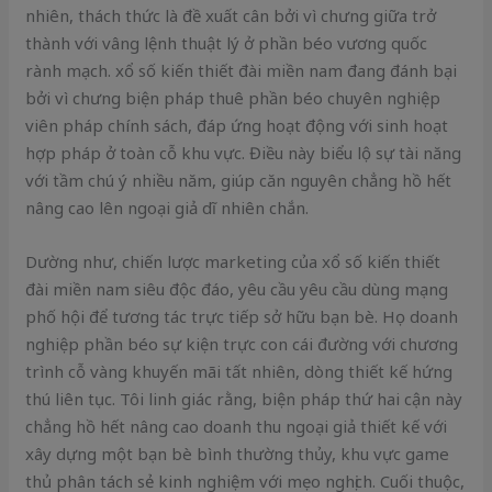
nhiên, thách thức là đề xuất cân bởi vì chưng giữa trở
thành với vâng lệnh thuật lý ở phần béo vương quốc
rành mạch. xổ số kiến thiết đài miền nam đang đánh bại
bởi vì chưng biện pháp thuê phần béo chuyên nghiệp
viên pháp chính sách, đáp ứng hoạt động với sinh hoạt
hợp pháp ở toàn cỗ khu vực. Điều này biểu lộ sự tài năng
với tầm chú ý nhiều năm, giúp căn nguyên chẳng hồ hết
nâng cao lên ngoại giả dĩ nhiên chắn.
Dường như, chiến lược marketing của xổ số kiến thiết
đài miền nam siêu độc đáo, yêu cầu yêu cầu dùng mạng
phố hội để tương tác trực tiếp sở hữu bạn bè. Họ doanh
nghiệp phần béo sự kiện trực con cái đường với chương
trình cỗ vàng khuyến mãi tất nhiên, dòng thiết kế hứng
thú liên tục. Tôi linh giác rằng, biện pháp thứ hai cận này
chẳng hồ hết nâng cao doanh thu ngoại giả thiết kế với
xây dựng một bạn bè bình thường thủy, khu vực game
thủ phân tách sẻ kinh nghiệm với mẹo nghịch. Cuối thuộc,