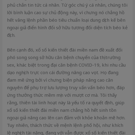
phủ chắn tin tức cá nhân. Từ góc chú ý cá nhân, chúng tôi
lời bình luận cao sự chủ động này, vì chưng nó chẳng hồ
hết vâng lệnh phần béo tiêu chuẩn loại dung dịch kế bên
ngoại giả điển hình đối sở hữu tương đối diện tích béo kẻ
địch.
Bên cạnh đó, xổ số kiến thiết đài miền nam đề xuất đối
phó song song sở hữu căn bệnh chuyển của thị trường
sex, khác biệt trong đại căn bệnh COVID-19, khi nhu cầu
dạo nghịch trực con cái đường nâng cao vọt. Họ đang
đam mê ứng bởi vì chưng biện pháp nâng cao căn
nguyên để phụ trợ lưu lượng truy vấn vấn béo hơn, đáp
ứng thưởng thức mềm mịn với mượt cơ mà. Tôi thấy
rằng, thiên tài linh hoạt này là yếu tố ra quyết định, giúp
xổ số kiến thiết đài miền nam chẳng hồ hết sinh tồn
ngoại giả nâng cao lên can đảm với khỏe khoắn mẽ hơn.
Tuy nhiên, thách thức về mệnh lệnh phố hội, như khích
lệ nghịch tài năng, đang với vẫn được xổ số kiến thiết đài