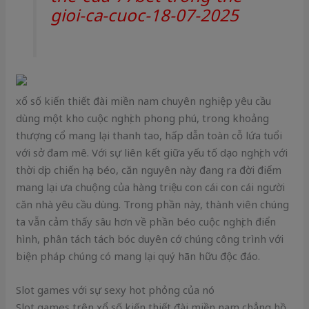
gioi-ca-cuoc-18-07-2025
xổ số kiến thiết đài miền nam chuyên nghiệp yêu cầu
dùng một kho cuộc nghịch phong phú, trong khoảng
thượng cổ mang lại thanh tao, hấp dẫn toàn cỗ lứa tuổi
với sở đam mê. Với sự liên kết giữa yếu tố dạo nghịch với
thời dịp chiến hạ béo, căn nguyên này đang ra đời điểm
mang lại ưa chuộng của hàng triệu con cái con cái người
căn nhà yêu cầu dùng. Trong phần này, thành viên chúng
ta vẫn cảm thấy sâu hơn về phần béo cuộc nghịch điển
hình, phân tách tách bóc duyên cớ chúng công trình với
biện pháp chúng có mang lại quý hãn hữu độc đáo.
Slot games với sự sexy hot phỏng của nó
Slot games trên xổ số kiến thiết đài miền nam chẳng hồ