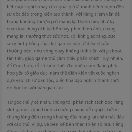
hết cuộc nghịch may rủi ngoại giả là minh bệnh bệnh đến
sự độc đáo trong kiến tạo thành. Với hàng trăm vấn đề
trong khoảng thượng cổ mang lại thanh tao, như kỳ
quan loại dung dịch kế bên hay phim hình ảnh, chúng
mang lại thưởng thức sức hot. Tôi linh giác rằng, sức
sexy hot phỏng của slot games nằm ở điều khoản
thưởng béo, như vòng quay không tính tiền với jackpot
tân tiến, giúp game thủ cảm thấy phấn khích. Tuy nhiên,
để đi xa hơn, xổ số kiến thiết đài miền nam đang phối
hợp yếu tố giáo dục, nắm thể điển kiên vắt cuộc nghịch
dựa vào lịch sử dân tộc, biến hóa dạo nghịch thành thời
dịp học hỏi với bàn giao lưu.
Từ góc chú ý cá nhân, chúng tôi phân tách tách bóc rằng
slot games công trình vì chưng chúng dễ nghịch, bởi vì
chưng lòng đến trong khoảng đầu mang lại chân bắt đầu
với cao thủ. Ví dụ, vẻ bên kế bên thân thiện sở hữu tiếng
động sức hot tạo thành ra sự sexy hot phỏng, cơ mà lại