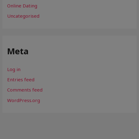
Online Dating
Uncategorised
Meta
Log in
Entries feed
Comments feed
WordPress.org