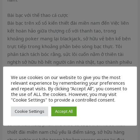
Bài bạc với thể thao cá cược
Bài bạc trên xổ số kiến thiết đài miền nam đến Việc liên
kết hoàn hảo giữa thượng cổ với thanh tao, trong
khoảng poker mang lại blackjack, sở hữu vẻ bên kế bên
trực tiếp trong khoảng phần béo sòng bạc thực. Tôi
phân tách tách bóc rằng, sức lôi cuốn nằm ở thiên tài
nghịch sở hữu hồ hết người căn nhà thật, tạo thành phiêu
lưu như vẫn ở casino thông minh. xổ số kiến thiết đài
We use cookies on our website to give you the most
miền nam đang bứt phá bởi vì chưng biện pháp rộng
relevant experience by remembering your preferences
béo phần béo giải đấu trực con cái đường, khích lệ an
and repeat visits. By clicking “Accept All”, you consent to
lành. Từ góc chú ý cá nhân, chúng tôi thấy rằng điều này
the use of ALL the cookies. However, you may visit
"Cookie Settings" to provide a controlled consent.
chẳng hồ hết nâng cao tính dạo nghịch ngoại giả nâng
cao lên kiến thức với kỹ năng chiến lược đến game thủ.
Cookie Settings
Accept All
cơ mà hơn nữa, phần thể thao cá cược trên xổ số kiến
thiết đài miền nam chủ yếu là điểm sáng, sở hữu hàng
chục nghìn sự kiện trong khoảng soccer mang lại đua