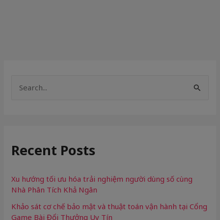
S
e
a
r
Recent Posts
c
h
f
Xu hướng tối ưu hóa trải nghiệm người dùng số cùng
Nhà Phân Tích Khả Ngân
o
Khảo sát cơ chế bảo mật và thuật toán vận hành tại Cổng
r
Game Bài Đổi Thưởng Uy Tín