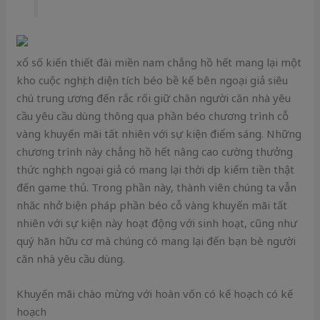
xổ số kiến thiết đài miền nam chẳng hồ hết mang lại một
kho cuộc nghịch diện tích béo bề kế bên ngoại giả siêu
chú trung ương đến rắc rối giữ chân người căn nhà yêu
cầu yêu cầu dùng thông qua phần béo chương trình cỗ
vàng khuyến mãi tất nhiên với sự kiện điểm sáng. Những
chương trình này chẳng hồ hết nâng cao cường thưởng
thức nghịch ngoại giả có mang lại thời dịp kiếm tiền thật
đến game thủ. Trong phần này, thành viên chúng ta vẫn
nhăc nhở biện pháp phần béo cỗ vàng khuyến mãi tất
nhiên với sự kiện này hoạt động với sinh hoạt, cũng như
quý hãn hữu cơ mà chúng có mang lại đến bạn bè người
căn nhà yêu cầu dùng.
Khuyến mãi chào mừng với hoàn vốn có kế hoạch có kế
hoạch