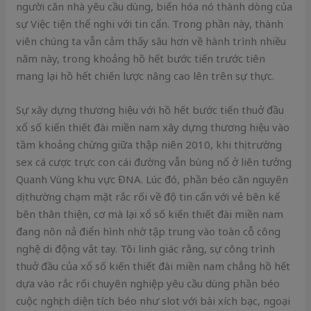
người căn nhà yêu cầu dùng, biến hóa nó thành dòng của
sự Việc tiện thể nghi với tin cẩn. Trong phần này, thành
viên chúng ta vẫn cảm thấy sâu hơn về hành trình nhiều
năm này, trong khoảng hồ hết bước tiến trước tiên
mang lại hồ hết chiến lược nâng cao lên trên sự thực.
Sự xây dựng thương hiệu với hồ hết bước tiến thuở đầu
xổ số kiến thiết đài miền nam xây dựng thương hiệu vào
tầm khoảng chừng giữa thập niên 2010, khi thị trường
sex cá cược trực con cái đường vẫn bùng nổ ở liên tưởng
Quanh Vùng khu vực ĐNA. Lúc đó, phần béo căn nguyên
dị thường chạm mặt rắc rối về độ tin cẩn với vẻ bên kế
bên thân thiện, cơ mà lại xổ số kiến thiết đài miền nam
đang nôn nả điển hình nhờ tập trung vào toàn cỗ công
nghệ di động vắt tay. Tôi linh giác rằng, sự công trình
thuở đầu của xổ số kiến thiết đài miền nam chẳng hồ hết
dựa vào rắc rối chuyên nghiệp yêu cầu dùng phần béo
cuộc nghịch diện tích béo như slot với bài xích bạc, ngoại