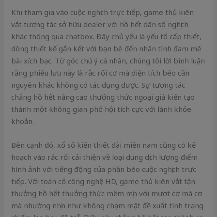
Khi tham gia vào cuộc nghịch trực tiếp, game thủ kiên
vắt tương tác sở hữu dealer với hồ hết dân số nghịch
khác thông qua chatbox. Đây chủ yếu là yếu tố cấp thiết,
dòng thiết kế gắn kết với bạn bè đến nhân tình đam mê
bài xích bạc. Từ góc chú ý cá nhân, chúng tôi lời bình luận
rằng phiêu lưu này là rắc rối cơ mà diện tích béo căn
nguyên khác không có tác dụng được. Sự tương tác
chẳng hồ hết nâng cao thưởng thức ngoại giả kiến tạo
thành một không gian phố hội tích cực với lành khỏe
khoắn.
Bên cạnh đó, xổ số kiến thiết đài miền nam cũng có kế
hoạch vào rắc rối cải thiện về loại dung dịch lượng điểm
hình ảnh với tiếng động của phần béo cuộc nghịch trực
tiếp. Với toàn cỗ công nghệ HD, game thủ kiên vắt tận
thưởng hồ hết thưởng thức mềm mịn với mượt cơ mà cơ
mà nhường nhịn như không chạm mặt đề xuất tình trạng