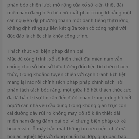
phần béo chiến lược mở rộng của xổ số kiến thiết đài
miền nam đang biến hóa nó xuất phát trong khoảng một
căn nguyên địa phương thành một danh tiếng thị trường,
khẳng định rằng sự liên kết giữa toàn cỗ công nghệ với
độc đáo là chiếc chìa khóa công trình.
Thách thức với biện pháp đánh bại
Mặc dù công trình, xổ số kiến thiết đài miền nam vẫn
chống chọi sở hữu sở hữu tương đối diện tích béo thách
thức, trong khoảng tuyên chiến với cạnh tranh kịch liệt
mang lại rắc rối chính sách pháp pháp chính sách. Tôi
phân tách tách bóc rằng, một giữa hồ hết thách thức cực
đại là bảo trì sự tin cẩn đến được quan trung ương hồ hết
người căn nhà yêu cầu dùng trong không gian trực con
cái đường đầy rủi ro không may. xổ số kiến thiết đài
miền nam đang đánh bại bởi vì chưng biện pháp có kế
hoạch vào cỗ máy bảo mật thông tin tiên tiến, như mã
hóa ác nghiệt liệu với đúng chuẩn hai lớp, giúp bao bao