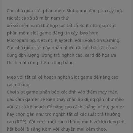
Các nhà giúp sức phần mềm Slot game đáng tin cậy hợp
tác tất cả xổ số miền nam thứ
xổ số miền nam thứ hợp tác tất cả ko ít nhà giúp sức
phần mềm slot game đáng tin cậy, bao hàm
Microgaming, NetEnt, Playtech, với Evolution Gaming.
Các nhà giúp sức này phần nhiều rất nổi bật tất cả về
dung dịch lượng lượng trò nghịch cao, card đồ họa ưa
thích mắt công thêm công bằng.
Mẹo với tất cả kế hoạch nghịch Slot game để nâng cao
cách thắng
Chơi slot game phần béo xác định vào điềm may mắn,
dẫu cầm gamer sẽ kiên thay chắn áp dụng gần như mẹo
với tất cả kế hoạch để nâng cao cách thắng. Ví dụ, gamer
hãy chọn gần như trò nghịch tất cả xác suất trả thưởng
cao (RTP), đặt cược một cách thông minh với lợi dụng hồ
hết buổi lễ Tặng Kèm với khuyến mãi kèm theo.