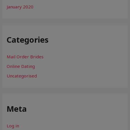
January 2020
Categories
Mail Order Brides
Online Dating
Uncategorised
Meta
Log in