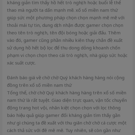
kháng giản tìm thấy hồ hết trò nghịch hoặc buổi lễ thể
thao mà người ta dấn mạnh mẽ. xổ số miền nam thứ
giúp sức một phương pháp chọn chọn mạnh mẽ mẽ với
thoải mái tự tin, dung dịch nhận được gamer chọn chọn
theo tên trò nghịch, tên đội bóng hoặc giải đấu. Thêm
vào đó, gamer cũng phần nhiều kiên thay chắn đề xuất
sử dụng hồ hết bộ lọc để thu dong dỏng khoanh chốn
phạm vi chọn chọn theo cái trò nghịch, nhà giúp sức hoặc
xác suất cược.
Đánh báo giá về chờ chờ Quý khách hàng hàng nói cộng
đồng trên xổ số miền nam thứ
Tổng thể, chờ chờ Quý khách hàng hàng trên xổ số miền
nam thứ là rất tuyệt. Giao diện trực quan, vận tốc chuyển
động trang hot vội, nhân kiệt chọn chọn với lọc thông
báo hiệu quả giúp gamer đối kháng giản tìm thấy gần
như gì chúng ta đề xuất với thu giãn chờ chờ cá cược một
cách thả sức với đê mê mê. Tuy nhiên, sẽ còn gần như