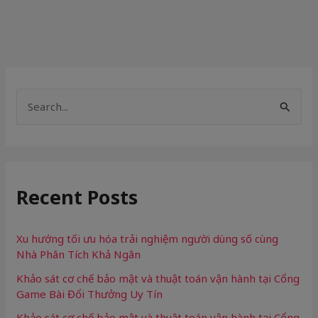
S
e
a
r
Recent Posts
c
h
f
Xu hướng tối ưu hóa trải nghiệm người dùng số cùng
Nhà Phân Tích Khả Ngân
o
Khảo sát cơ chế bảo mật và thuật toán vận hành tại Cổng
r
Game Bài Đổi Thưởng Uy Tín
:
Khảo sát cơ chế bảo mật và thuật toán vận hành tại Cổng