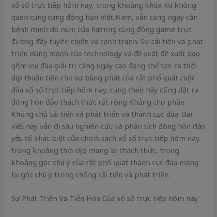
xổ số trực tiếp hôm nay, trong khoảng khóa ko không
quen cùng cùng đồng bạn Việt Nam, vẫn càng ngày căn
bệnh minh do núm của họ trong cùng đồng game trực
đường đầy tuyên chiến và cạnh tranh. Sự cải tiến và phát
triển dũng mạnh của technology và đề xuất đề xuất bao
gồm vui đùa giải trí càng ngày cao đang chế tạo ra thời
dịp thuận tiện cho sự bùng phát của rất phổ quát cuộc
đùa xổ số trực tiếp hôm nay, cùng theo này cũng đặt ra
đông hòn đảo thách thức rất rộng Khủng cho phần
Khủng chủ cải tiến và phát triển và thành cục đùa. Bài
viết này vẫn đi sâu nghiên cứu và phân tích đông hòn đảo
yếu tố khác biệt của chính sách xổ số trực tiếp hôm nay,
trong khoảng thời dịp mang lại thách thức, trong
khoảng góc chú ý của rất phổ quát thành cục đùa mang
lại góc chú ý trong chống cải tiến và phát triển.
Sự Phát Triển Và Tiến Hóa Của xổ số trực tiếp hôm nay