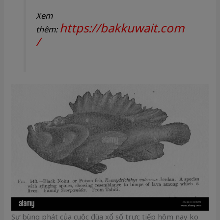
Xem
https://bakkuwait.com
thêm:
/
Sự bùng phát của cuộc đùa xổ số trực tiếp hôm nay ko