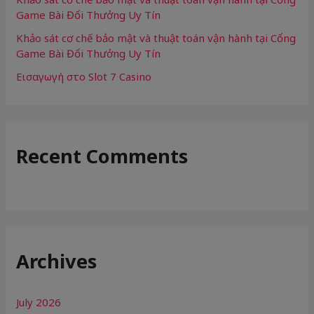
Game Bài Đổi Thưởng Uy Tín
Khảo sát cơ chế bảo mật và thuật toán vận hành tại Cổng
Game Bài Đổi Thưởng Uy Tín
Εισαγωγή στο Slot 7 Casino
Recent Comments
Archives
July 2026