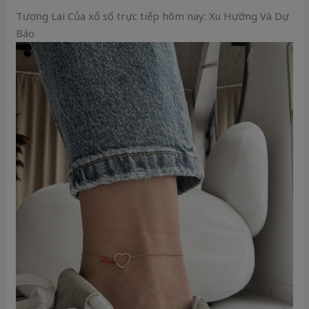
Tương Lai Của xổ số trực tiếp hôm nay: Xu Hướng Và Dự
Báo