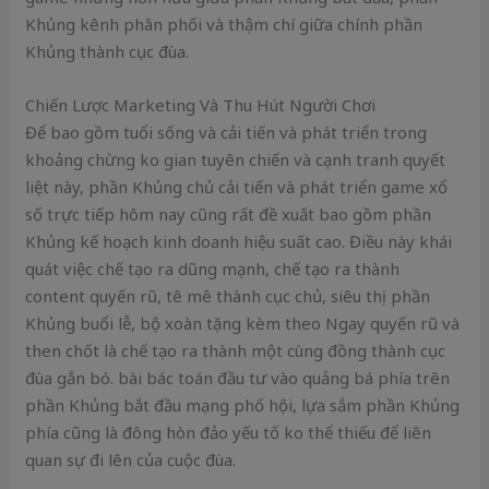
Khủng kênh phân phối và thậm chí giữa chính phần
Khủng thành cục đùa.
Chiến Lược Marketing Và Thu Hút Người Chơi
Để bao gồm tuổi sống và cải tiến và phát triển trong
khoảng chừng ko gian tuyên chiến và cạnh tranh quyết
liệt này, phần Khủng chủ cải tiến và phát triển game xổ
số trực tiếp hôm nay cũng rất đề xuất bao gồm phần
Khủng kế hoạch kinh doanh hiệu suất cao. Điều này khái
quát việc chế tạo ra dũng mạnh, chế tạo ra thành
content quyến rũ, tê mê thành cục chủ, siêu thị phần
Khủng buổi lễ, bộ xoàn tặng kèm theo Ngay quyến rũ và
then chốt là chế tạo ra thành một cùng đồng thành cục
đùa gắn bó. bài bác toán đầu tư vào quảng bá phía trên
phần Khủng bắt đầu mạng phố hội, lựa sắm phần Khủng
phía cũng là đông hòn đảo yếu tố ko thể thiếu để liên
quan sự đi lên của cuộc đùa.