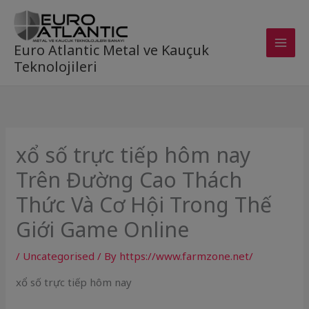
Skip
to
content
Euro Atlantic Metal ve Kauçuk
Teknolojileri
xổ số trực tiếp hôm nay
Trên Đường Cao Thách
Thức Và Cơ Hội Trong Thế
Giới Game Online
/
Uncategorised
/ By
https://www.farmzone.net/
xổ số trực tiếp hôm nay