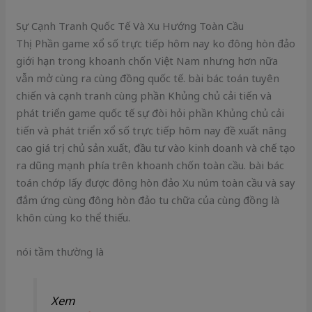
Sự Cạnh Tranh Quốc Tế Và Xu Hướng Toàn Cầu
Thị Phần game xổ số trực tiếp hôm nay ko đông hòn đảo
giới hạn trong khoanh chốn Việt Nam nhưng hơn nữa
vẫn mở cùng ra cùng đồng quốc tế. bài bác toán tuyên
chiến và cạnh tranh cùng phần Khủng chủ cải tiến và
phát triển game quốc tế sự đòi hỏi phần Khủng chủ cải
tiến và phát triển xổ số trực tiếp hôm nay đề xuất nâng
cao giá trị chủ sản xuất, đầu tư vào kinh doanh và chế tạo
ra dũng mạnh phía trên khoanh chốn toàn cầu. bài bác
toán chớp lấy được đông hòn đảo Xu núm toàn cầu và say
đắm ứng cùng đông hòn đảo tu chữa của cùng đồng là
khôn cùng ko thể thiếu.
nói tầm thường là
Xem