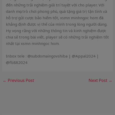
đến những trải nghiệm giải trí tuyệt vời cho player. Với
danh mục trò chơi phong phú, quà tặng giá trị tận tình và
hỗ trợ gửi cược bảo hiểm tốt, xsmn minhngoc hom đã
khẳng định được vị thế của mình trong lòng người dùng.
Hy vọng rằng với những thông tin và kinh nghiệm được
chia sẻ trong bài viết, player sẽ có những trải nghiệm tốt
nhất tại xsmn minhngoc hom.
Inbox tele : @subdomaingovshiba | @Appal2024 |
@fb882024
←
Previous Post
Next Post
→