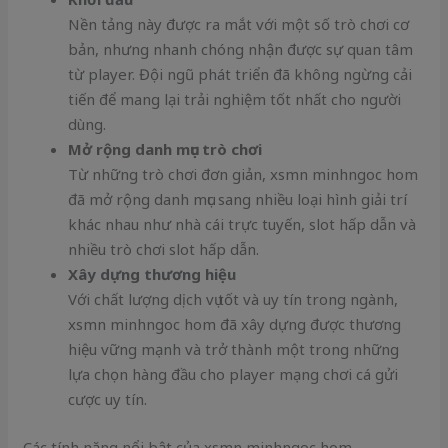
Nền tảng này được ra mắt với một số trò chơi cơ
bản, nhưng nhanh chóng nhận được sự quan tâm
từ player. Đội ngũ phát triển đã không ngừng cải
tiến để mang lại trải nghiệm tốt nhất cho người
dùng.
Mở rộng danh mục trò chơi
Từ những trò chơi đơn giản, xsmn minhngoc hom
đã mở rộng danh mục sang nhiều loại hình giải trí
khác nhau như nhà cái trực tuyến, slot hấp dẫn và
nhiều trò chơi slot hấp dẫn.
Xây dựng thương hiệu
Với chất lượng dịch vụ tốt và uy tín trong ngành,
xsmn minhngoc hom đã xây dựng được thương
hiệu vững mạnh và trở thành một trong những
lựa chọn hàng đầu cho player mạng chơi cá gửi
cược uy tín.
Các tính năng nổi bật của xsmn minhngoc hom