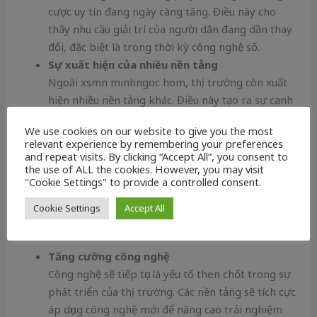
cược uy tín đang ngày càng tăng. Điều này cho
thấy nhu cầu giải trí của người dân đang dần thay
đổi, đặc biệt là trong thời kỳ công nghệ số.
Sự xuất hiện của nhiều nền tảng
Ngoài xsmn minhngoc hom, thị trường còn xuất
hiện nhiều nền tảng khác. Điều này tạo ra sự cạnh
tranh, thúc đẩy các nền tảng nâng cao dịch vụ và
We use cookies on our website to give you the most
trải nghiệm cho player.
relevant experience by remembering your preferences
and repeat visits. By clicking “Accept All”, you consent to
Xu hướng mạng chơi cá gửi cược uy tín trong tương lai
the use of ALL the cookies. However, you may visit
"Cookie Settings" to provide a controlled consent.
Dự báo, trong thời gian tới, thị trường mạng chơi cá gửi
cược uy tín tại thị trường Việt sẽ có nhiều chuyển biến
Cookie Settings
Accept All
tích cực.
Tăng cường công nghệ
Công nghệ sẽ tiếp tục là yếu tố then chốt trong sự
phát triển của thị trường. Các nền tảng sẽ tích cực
áp dụng công nghệ mới để nâng cao trải nghiệm