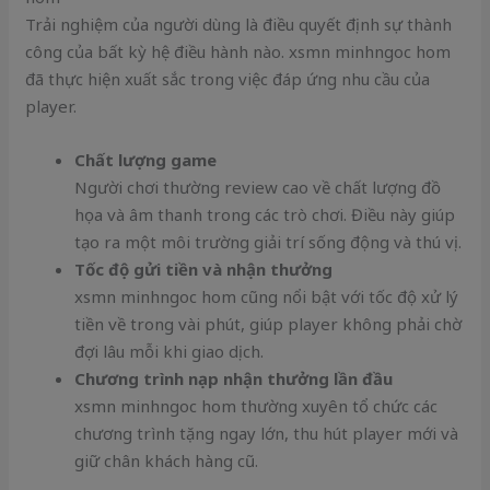
Trải nghiệm của người dùng là điều quyết định sự thành
công của bất kỳ hệ điều hành nào. xsmn minhngoc hom
đã thực hiện xuất sắc trong việc đáp ứng nhu cầu của
player.
Chất lượng game
Người chơi thường review cao về chất lượng đồ
họa và âm thanh trong các trò chơi. Điều này giúp
tạo ra một môi trường giải trí sống động và thú vị.
Tốc độ gửi tiền và nhận thưởng
xsmn minhngoc hom cũng nổi bật với tốc độ xử lý
tiền về trong vài phút, giúp player không phải chờ
đợi lâu mỗi khi giao dịch.
Chương trình nạp nhận thưởng lần đầu
xsmn minhngoc hom thường xuyên tổ chức các
chương trình tặng ngay lớn, thu hút player mới và
giữ chân khách hàng cũ.