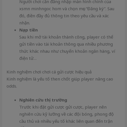
Người chơi cần đăng nhập màn hình chính của
xsmn minhngoc hom và chọn mục “Đăng ký”. Sau
đó, điền đầy đủ thông tin theo yêu cầu và xác
nhận.
Nạp tiền
Sau khi mở tài khoản thành công, player có thể
gửi tiền vào tài khoản thông qua nhiều phương
thức khác nhau như chuyển khoản ngân hàng, ví
điện tử…
Kinh nghiệm chơi chơi cá gửi cược hiệu quả
Kinh nghiệm là yếu tố then chốt giúp player nâng cao
odds.
Nghiên cứu thị trường
Trước khi đặt gửi cược gửi cược, player nên
nghiên cứu kỹ lưỡng về các đội bóng, phong độ
cầu thủ và nhiều yếu tố khác liên quan đến trận