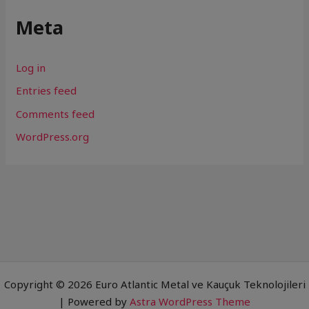
Meta
Log in
Entries feed
Comments feed
WordPress.org
Copyright © 2026 Euro Atlantic Metal ve Kauçuk Teknolojileri
| Powered by
Astra WordPress Theme