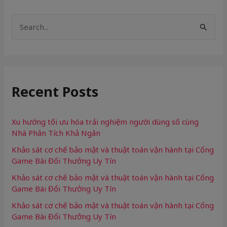
S
e
a
r
Recent Posts
c
h
f
Xu hướng tối ưu hóa trải nghiệm người dùng số cùng
Nhà Phân Tích Khả Ngân
o
Khảo sát cơ chế bảo mật và thuật toán vận hành tại Cổng
r
Game Bài Đổi Thưởng Uy Tín
:
Khảo sát cơ chế bảo mật và thuật toán vận hành tại Cổng
Game Bài Đổi Thưởng Uy Tín
Khảo sát cơ chế bảo mật và thuật toán vận hành tại Cổng
Game Bài Đổi Thưởng Uy Tín