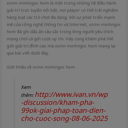
xsmn minhngoc hom là một trong những hệ điều hành
giải trí trực tuyến nổi bật, nơi player có thể trải nghiệm
hàng loạt các trò chơi đa dạng. Với sự phát triển mạnh
mẽ của công nghệ thông tin và Internet, xsmn minhngoc
hom đã ghi dấu ấn sâu sắc trong lòng người yêu thích
mạng chơi cá gửi cược uy tín. Hãy cùng khám phá thế
giới giải trí đỉnh cao mà xsmn minhngoc hom mang lại
qua bài viết dưới đây.
Giới thiệu về xsmn minhngoc hom
Xem
http://www.ivan.vn/wp
thêm:
-discussion/kham-pha-
99ok-giai-phap-toan-dien-
cho-cuoc-song-08-06-2025