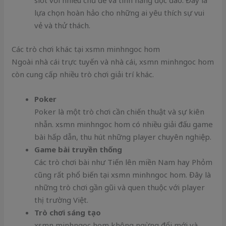
lựa chọn hoàn hảo cho những ai yêu thích sự vui
vẻ và thử thách.
Các trò chơi khác tại xsmn minhngoc hom
Ngoài nhà cái trực tuyến và nhà cái, xsmn minhngoc hom
còn cung cấp nhiều trò chơi giải trí khác.
Poker
Poker là một trò chơi cần chiến thuật và sự kiên
nhẫn. xsmn minhngoc hom có nhiều giải đấu game
bài hấp dẫn, thu hút những player chuyên nghiệp.
Game bài truyền thống
Các trò chơi bài như Tiến lên miền Nam hay Phỏm
cũng rất phổ biến tại xsmn minhngoc hom. Đây là
những trò chơi gần gũi và quen thuộc với player
thị trường Việt.
Trò chơi sáng tạo
xsmn minhngoc hom không ngừng đổi mới và