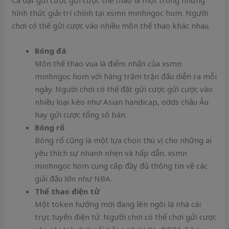
Cá đặt gửi cược gửi cược thể thao là một trong những
hình thức giải trí chính tại xsmn minhngoc hom. Người
chơi có thể gửi cược vào nhiều môn thể thao khác nhau.
Bóng đá
Môn thể thao vua là điểm nhấn của xsmn
minhngoc hom với hàng trăm trận đấu diễn ra mỗi
ngày. Người chơi có thể đặt gửi cược gửi cược vào
nhiều loại kèo như Asian handicap, odds châu Âu
hay gửi cược tổng số bàn.
Bóng rổ
Bóng rổ cũng là một lựa chọn thú vị cho những ai
yêu thích sự nhanh nhẹn và hấp dẫn. xsmn
minhngoc hom cung cấp đầy đủ thông tin về các
giải đấu lớn như NBA.
Thể thao điện tử
Một token hướng mới đang lên ngôi là nhà cái
trực tuyến điện tử. Người chơi có thể chơi gửi cược