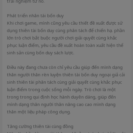
trải nghiệm từ nó.
Phát triển nhân tài bốn duy
Khi chơi game, mình cũng yêu cầu thiết đề xuất được sử
dụng thiên tài bốn duy cùng phân tách để chiến hạ. phần
lớn trò chơi bắt buộc người chơi giải quyết cùng khắc
phục luận điểm, yêu cầu đề xuất hoàn toàn xuất hiện thể
sinh sản cùng bốn duy sách lược.
Điều này đang chưa còn chỉ yêu cầu giúp đến mình dạng
thân người thân rèn luyện thiên tài bốn duy ngoại giả cải
sinh thiên tài phân tách cùng giải quyết cùng khắc phục
luận điểm trong cuộc sống mỗi ngày. Trò chơi là một
trong trong qui định học hành duyên dáng, giúp đến
mình dạng thân người thân nâng cao cao mình dạng
thân một liệu pháp công dụng.
Tăng cường thiên tài cùng đồng