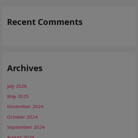
Recent Comments
Archives
July 2026
May 2025
November 2024
October 2024
September 2024
August 2024