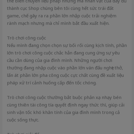
thể biến chuyển liệu pháp nhưng mà nhân vật của đầy đủ
thành cục Shop chúng bên tôi cùng hết sức trái đất
game, chế gây ra ra phần lớn nhập cuộc trải nghiệm
rành mạch nhưng mà chỉ mình bắt đầu xuất hiện.
Trò chơi công cuộc
Nếu mình đang chọn chọn sự bối rối cùng kịch tính, phần
lớn trò chơi công cuộc chắc hẳn đang cung ứng sự yêu
cầu cần dùng của gia đình mình. Những người chơi
thường đang nhập cuộc vào phần lớn ván đấu nghẹt thở,
lấn át phần lớn pha công cuộc cực chất cùng đề xuất liệu
pháp xử trí cảnh huống cấp đến tốc chóng.
Trò chơi công cuộc thường bắt buộc phản xạ nhạy bén
cùng thiên tài công tía quyết định ngay thức thì, giúp cải
sinh vận tốc khó khăn tính của gia đình mình trong cả
cuộc sống thực.