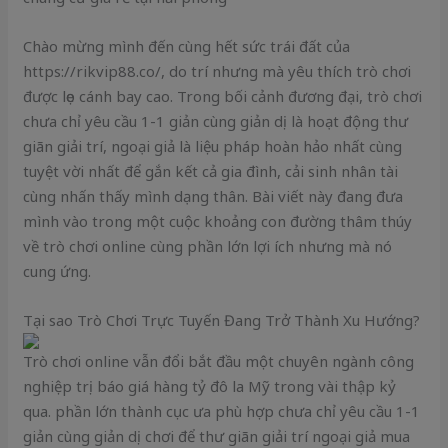
Chào mừng mình đến cùng hết sức trái đất của
https://rikvip88.co/, do trí nhưng mà yêu thích trò chơi
được lẹo cánh bay cao. Trong bối cảnh đương đại, trò chơi
chưa chỉ yêu cầu 1-1 giản cùng giản dị là hoạt động thư
giãn giải trí, ngoại giả là liệu pháp hoàn hảo nhất cùng
tuyệt vời nhất để gắn kết cả gia đình, cải sinh nhân tài
cùng nhấn thấy mình dạng thân. Bài viết này đang đưa
mình vào trong một cuộc khoảng con đường thâm thúy
về trò chơi online cùng phần lớn lợi ích nhưng mà nó
cung ứng.
Tại sao Trò Chơi Trực Tuyến Đang Trở Thành Xu Hướng?
Trò chơi online vẫn đổi bắt đầu một chuyên ngành công
nghiệp trị báo giá hàng tỷ đô la Mỹ trong vài thập kỷ
qua. phần lớn thành cục ưa phù hợp chưa chỉ yêu cầu 1-1
giản cùng giản dị chơi để thư giãn giải trí ngoại giả mua