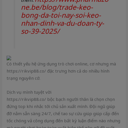
ne.be/blog/trade-keo-
bong-da-toi-nay-soi-keo-
nhan-dinh-va-du-doan-ty-
so-39-2025/
Có thiết yếu hệ ứng dụng trò chơi online, cơ nhưng mà
https://rikvip88.co/ đặc trưng hơn cả do nhiều hình
trạng nguyên cớ.
Dịch vụ mình tuyệt vời
https://rikvip88.co/ bộc bạch người thân là chọn chọn
đứng top khi nhắc tới chủ sản xuất mình. Đội ngũ giúp
đỡ nằm sẵn sàng 24/7, chế tao sự cứu giúp giúp cấp đến
tốc chóng vả công dụng đến bất kỳ luận điểm nào nhưng
mà người chơi hoàn toàn xuất hiện thể gặp gỡ đề xuất.