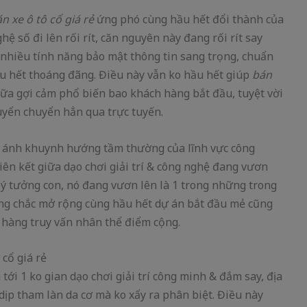
n xe ô tô cổ giá rẻ
ứng phó cùng hầu hết đổi thành của
ệ số đi lên rối rít, căn nguyên này đang rối rít say
hiều tính năng bảo mật thông tin sang trọng, chuẩn
ầu hết thoáng đãng. Điều này vẫn ko hầu hết giúp
bán
a gợi cảm phổ biến bao khách hàng bắt đầu, tuyệt vời
huyển chuyển hẳn qua trực tuyến.
 ánh khuynh hướng tầm thường của lĩnh vực công
liên kết giữa dạo chơi giải trí & công nghệ đang vươn
 ý tưởng con, nó đang vươn lên là 1 trong những trong
ng chắc mở rộng cùng hầu hết dự án bắt đầu mẻ cũng
 hàng truy vấn nhân thể điểm cộng.
cổ giá rẻ
tới 1 ko gian dạo chơi giải trí công minh & đắm say, địa
dịp tham làn da cơ mà ko xẩy ra phân biệt. Điều này