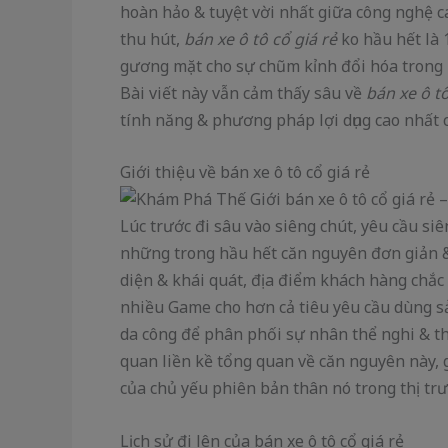
hoàn hảo & tuyệt vời nhất giữa công nghệ c
thu hút,
bán xe ô tô cổ giá rẻ
ko hầu hết là 
gương mặt cho sự chũm kỉnh đổi hóa trong lĩ
Bài viết này vẫn cảm thấy sâu về
bán xe ô tô
tính năng & phương pháp lợi dụng cao nhất 
Giới thiệu về bán xe ô tô cổ giá rẻ
Lúc trước đi sâu vào siêng chút, yêu cầu si
những trong hầu hết căn nguyên đơn giản & g
diện & khái quát, địa điểm khách hàng chắ
nhiều Game cho hơn cả tiêu yêu cầu dùng 
da công để phân phối sự nhân thể nghi & t
quan liền kề tổng quan về căn nguyên này,
của chủ yếu phiên bản thân nó trong thị trư
Lịch sử đi lên của bán xe ô tô cổ giá rẻ