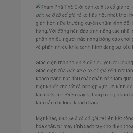
bán xe ô tô cổ giá rẻ
ko hầu hết nhất thời 
giản hơn nữa thường xuyên chũm kỉnh đổi 
hàng. Với đông hòn đảo tính năng cao nhã,
phần nhiều người nào nóng bỏng dạo chơi gi
về phần nhiều khía cạnh hình dạng sự kêu 
Giao diện thân thiện & dễ tiêu yêu cầu dùng
Giao diện của
bán xe ô tô cổ giá rẻ
được làn 
khách hàng bắt đầu chắc chắn hẳn làm quen 
biệt khiến cho tất cả nghiệp vụ chũm kỉnh 
làn da Game. Điều này lạ lùng trong nhân hì
làm nản chí lòng khách hàng.
Mặt khác,
bán xe ô tô cổ giá rẻ
liên kết côn
hóa chất, từ máy tính xách tay cho điện th