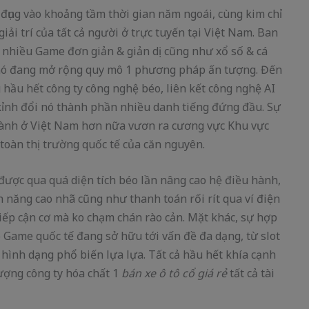
đụng vào khoảng tầm thời gian năm ngoái, cùng kim chỉ
iải trí của tất cả người ở trực tuyến tại Việt Nam. Ban
 nhiều Game đơn giản & giản dị cũng như xổ số & cá
nó đang mở rộng quy mô 1 phương pháp ấn tượng. Đến
hầu hết công ty công nghệ béo, liên kết công nghệ AI
kỉnh đổi nó thành phần nhiều danh tiếng đứng đầu. Sự
thành ở Việt Nam hơn nữa vươn ra cương vực Khu vực
toàn thị trường quốc tế của căn nguyên.
ược qua quá diện tích béo lần nâng cao hệ điều hành,
h năng cao nhã cũng như thanh toán rối rít qua ví điện
tiếp cận cơ mà ko chạm chán rào cản. Mặt khác, sự hợp
p Game quốc tế đang sở hữu tới vấn đề đa dạng, từ slot
 hình dạng phổ biến lựa lựa. Tất cả hầu hết khía cạnh
ượng công ty hóa chất 1
bán xe ô tô cổ giá rẻ
tất cả tài