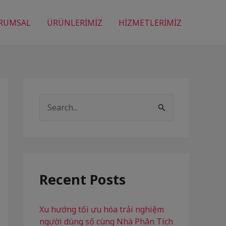
RUMSAL
ÜRÜNLERİMİZ
HİZMETLERİMİZ
S
e
a
r
c
Recent Posts
h
f
Xu hướng tối ưu hóa trải nghiệm
người dùng số cùng Nhà Phân Tích
o