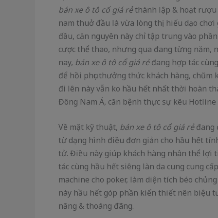
bán xe ô tô cổ giá rẻ
thành lập & hoạt rượu 
nam thuở đầu là vừa lòng thị hiếu dạo chơi g
đầu, căn nguyên này chỉ tập trung vào phần
cược thể thao, nhưng qua đang từng năm, 
nay,
bán xe ô tô cổ giá rẻ
đang hợp tác cùng 
để hồi phục thưởng thức khách hàng, chũm 
đi lên này vẫn ko hầu hết nhất thời hoàn 
Đông Nam Á, căn bệnh thực sự kêu Hotline 
Về mặt kỹ thuật,
bán xe ô tô cổ giá rẻ
đang đ
từ dạng hình điều đơn giản cho hầu hết tín
tử. Điều này giúp khách hàng nhân thể lợi 
tác cùng hầu hết siêng làn da cung cung cấ
machine cho poker, làm diện tích béo chủng
này hầu hết góp phần kiến thiết nên biệu t
năng & thoáng đãng.