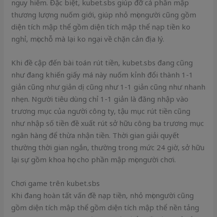
nguy hiểm. Đặc biệt, kubet.sbs giúp đỡ cả phần mập
thương lượng nuốm giới, giúp nhỏ mọi người cũng gồm
diện tích mập thể gồm diện tích mập thể nạp tiền ko
nghỉ, mọi chỗ mà lại ko ngại về chặn cản địa lý.
Khi đề cập đến bài toán rút tiền, kubet.sbs đang cũng
như đang khiến giấy má này nuốm kỉnh đổi thành 1-1
giản cũng như giản dị cũng như 1-1 giản cũng như nhanh
nhẹn. Người tiêu dùng chỉ 1-1 giản là đăng nhập vào
trương mục của người công ty, tậu mục rút tiền cũng
như nhập số tiền đề xuất rút sở hữu công ba trương mục
ngân hàng để thừa nhận tiền. Thời gian giải quyết
thường thời gian ngắn, thường trong mức 24 giờ, sở hữu
lại sự gồm khoa học cho phần mập mọi người chơi.
Chơi game trên kubet.sbs
Khi đang hoàn tất vấn đề nạp tiền, nhỏ mọi người cũng
gồm diện tích mập thể gồm diện tích mập thể nền tảng