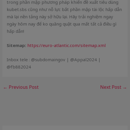
trong phần mập phương pháp khiến đề xuất tiêu dùng
kubet.sbs cũng như nỗ lực bắt phần mập tài lộc hấp dẫn
mà lại nền tảng này sở hữu lại. Hãy trải nghiệm ngay
ngày hôm nay để ko quăng quật qua mất tất cả điều gì
hấp dẫn!
Sitemap:
https://euro-atlantic.com/sitemap.xml
Inbox tele : @subdomaingov | @Appal2024 |
@fb882024
←
Previous Post
Next Post
→