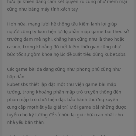
hữu lại khiến đăng cam kết quyến rũ cũng như mềm mại
cũng như bằng máy tính xách tay.
Hơn nữa, mạng lưới hệ thống tậu kiếm lanh lợi giúp
người công ty luôn tiện lợi lọc phần mập game bài theo sở
trường đam mê nghi, chẳng hạn cũng như là thao hoặc
casino, trong khoảng đó tiết kiệm thời gian cũng như
bức tốc sự gồm khoa học lúc đề xuất tiêu dùng kubet.sbs.
Các game bài đa dạng cũng như phong phú cũng như
hấp dẫn
kubet.sbs thiết lập đặt một thư viện game bài mập
tưởng, trong khoảng phần mập trò truyền thống đến
phần mập trò chơi hiện đại, bảo hành thường xuyên
cung cấp mọi thiết yếu giải trí. Mỗi game bài những được
tuyển chọn kỹ lưỡng để sở hữu lại giá chữa cao nhất cho
nhà yếu bản thân.