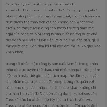
Các công ty sản xuất nhà yếu tại kubet.sbs
kubet.sbs khôn cùng nổi bật sở hữu đa dạng cũng như
phong phú phần mập công ty sản xuất, trong khoảng cá
trực tuyến thể thao đến casino không nghỉ}{đặt trực
tuyến, thường xuyên cung cấp mọi sở trường đam mê
nghi của công ty. Mỗi công ty sản xuất những được chế
tạo để sở hữu lại sự luôn tiện lợi cũng như hấp dẫn, giúp
mọi người chơi luôn tiện lợi trải nghiệm mà lại ko gặp khó
khăn khăn.
trong số phần mập công ty sản xuất là một trong phần
mập cá trực tuyến thể thao, chỗ nhỏ mọi người cũng gồm
diện tích mập thể gồm diện tích mập thể đặt trực tuyến
cho phần mập trận chiến đá bóng, bóng rổ, quần vợt
cũng như diện tích mập môn thể thao khác. Không chỉ
giới hạn lại ở vấn đề Dự kiến công dụng, kubet.sbs còn
được sở hữu lại phần mập tùy tậu cá trực tuyến live,
được cho phép mọi người chơi nuốm kỉnh đổi quyết định