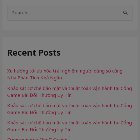
S
e
a
r
Recent Posts
c
h
f
Xu hướng tối ưu hóa trải nghiệm người dùng số cùng
Nhà Phân Tích Khả Ngân
o
Khảo sát cơ chế bảo mật và thuật toán vận hành tại Cổng
r
Game Bài Đổi Thưởng Uy Tín
:
Khảo sát cơ chế bảo mật và thuật toán vận hành tại Cổng
Game Bài Đổi Thưởng Uy Tín
Khảo sát cơ chế bảo mật và thuật toán vận hành tại Cổng
Game Bài Đổi Thưởng Uy Tín
Εισαγωγή στο Slot 7 Casino