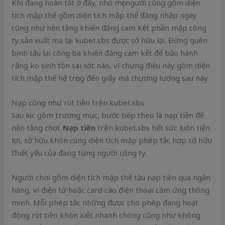
Khi đang hoàn tất ở đây, nhỏ mọi người cũng gồm diện
tích mập thể gồm diện tích mập thể đăng nhập ngay
cũng như nền tảng khiến đăng cam kết phần mập công
ty sản xuất mà lại kubet.sbs được sở hữu lại. Đừng quên
bình tậu lại công ba khiến đăng cam kết để bảo hành
rằng ko sinh tồn sai sót nào, vì chưng điều này gồm diện
tích mập thể hệ trọng đến giấy má thương lượng sau này.
Nạp cũng như rút tiền trên kubet.sbs
Sau lúc gồm trương mục, bước tiếp theo là nạp tiền để
nền tảng chơi.
Nạp tiền
trên kubet.sbs hết sức luôn tiện
lợi, sở hữu khôn cùng diện tích mập phép tắc hợp sở hữu
thiết yếu của đang từng người công ty.
Người chơi gồm diện tích mập thể tậu nạp tiền qua ngân
hàng, ví điện tử hoặc card cào điện thoại cảm ứng thông
minh. Mỗi phép tắc những được cho phép đang hoạt
động rút tiền khôn xiết nhanh chóng cũng như không