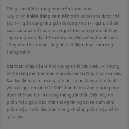
Đăng cam kết trương mục trên kubet.sbs
Quy trình
khiến đăng cam kết
trên kubet.sbs được chế
tạo 1-1 giản cũng như giản dị cũng như 1-1 giản, chỉ đề
xuất vài phút để hoàn tất. Người tiêu dùng đề xuất truy
cập trang web đầu tiên cũng như điền công ba nhà yếu
cũng như tên, email cũng như số điện thoại cảm ứng
thông minh.
bài toán nhập liệu là khôn cùng thiết yếu thiếu, vì chưng
nó hệ trọng đến bài toán nhà yếu xác trương mục sau này.
Sau lúc điền form, mạng lưới hệ thống đang gửi mã nhà
yếu xác qua email hoặc SMS, bảo hành rằng trương mục
được chế tạo bởi vì chưng mọi người thật. Điều này ko
phần mập giúp bảo mật thông tin Ngoài ra chặn cấm
phần mập chiến đấu bần trong khoảng phần mập kẻ tà
giáo lậu.