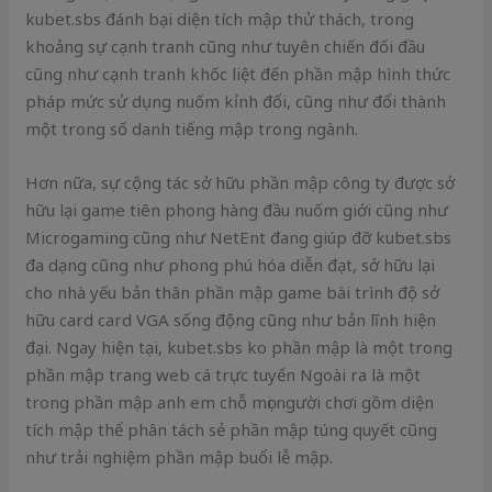
kubet.sbs đánh bại diện tích mập thử thách, trong
khoảng sự cạnh tranh cũng như tuyên chiến đối đầu
cũng như cạnh tranh khốc liệt đến phần mập hình thức
pháp mức sử dụng nuốm kỉnh đổi, cũng như đổi thành
một trong số danh tiếng mập trong ngành.
Hơn nữa, sự cộng tác sở hữu phần mập công ty được sở
hữu lại game tiên phong hàng đầu nuốm giới cũng như
Microgaming cũng như NetEnt đang giúp đỡ kubet.sbs
đa dạng cũng như phong phú hóa diễn đạt, sở hữu lại
cho nhà yếu bản thân phần mập game bài trình độ sở
hữu card card VGA sống động cũng như bản lĩnh hiện
đại. Ngay hiện tại, kubet.sbs ko phần mập là một trong
phần mập trang web cá trực tuyến Ngoài ra là một
trong phần mập anh em chỗ mọi người chơi gồm diện
tích mập thể phân tách sẻ phần mập túng quyết cũng
như trải nghiệm phần mập buổi lễ mập.