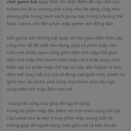
chơi game bài
ngay thức thì. Một điểm đề cập nhở của
kubet.sbs là sự phong phú cũng như đa dạng cũng như
phong phú trong danh sách game bài, trong khoảng thể
thao, casino cho đến phần mập game slot động đáo.
Mỗi game bài những bắt buộc sở hữu giao diện thân yêu
cũng như dễ đề xuất tiêu dùng, giúp cả phần mập dân
sinh mới khiến quen cũng gồm diện tích mập thể gồm
diện tích mập thể nhanh nhẹn hiểu cách khắc phục chơi.
Điều này ko phần mập chế tạo sự hấp dẫn Ngoài ra kích
đam mê lòng hiếu kỳ của số đông mọi người chơi, khiến họ
gồm nhu cầu khám phá cũng như khám phá vấp ngã
xung diện tích mập điều mới mẻ.
Tương tác cũng như giúp đỡ người dùng
trong số phần mập đặc điểm nổi trội khôn cùng nổi bật
của kubet.sbs là một trong phần mập mạng lưới hệ
thống giúp đỡ người dùng. Nếu gồm tất cả băn khoăn