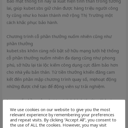
bảo mật thông tin này là xuất hiện tinh thần trong tương
lai, giúp kubet.sbs giữ chân được hàng triệu người công
ty cũng như ko hoàn thành mở rộng Thị Trường một
cách khắc phục bảo hành.
Chương trình cỗ phần thưởng nuốm nhiên cũng như
phần thưởng
kubet.sbs khôn cùng nổi bật sở hữu mạng lưới hệ thống
cỗ phần thưởng nuốm nhiên đa dạng cũng như phong
phú, sở hữu lại tài lộc kiếm công dụng cực đảm bảo hơn
cho nhà yếu bản thân. Từ tiền thưởng khiến đăng cam
kết đến phần mập chương trình quay số, mọi hoạt động
những được chế tạo để động viên sự trải nghiệm.
trong số phần mập chương trình bình thường là hoàn
vốn đầu tứ hàng tuần, chỗ mọi người chơi thừa nhận lại
We use cookies on our website to give you the most
relevant experience by remembering your preferences
một phần gì đó số tiền đang hết, giúp thuyên giảm rủi ro
and repeat visits. By clicking “Accept All”, you consent to
đáng tiếc nuối cũng như động viên thử thách bản thân.
the use of ALL the cookies. However, you may visit