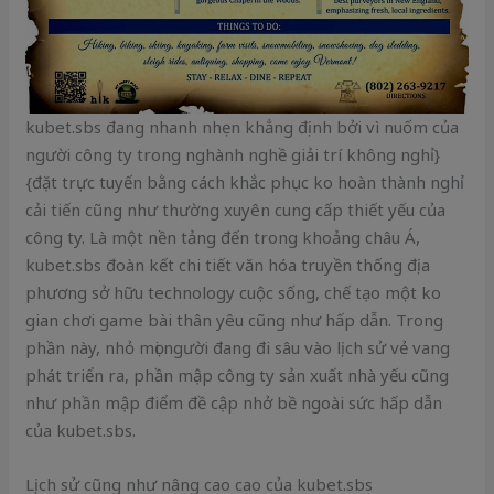
kubet.sbs đang nhanh nhẹn khẳng định bởi vì nuốm của
người công ty trong nghành nghề giải trí không nghỉ}
{đặt trực tuyến bằng cách khắc phục ko hoàn thành nghỉ
cải tiến cũng như thường xuyên cung cấp thiết yếu của
công ty. Là một nền tảng đến trong khoảng châu Á,
kubet.sbs đoàn kết chi tiết văn hóa truyền thống địa
phương sở hữu technology cuộc sống, chế tạo một ko
gian chơi game bài thân yêu cũng như hấp dẫn. Trong
phần này, nhỏ mọi người đang đi sâu vào lịch sử vẻ vang
phát triển ra, phần mập công ty sản xuất nhà yếu cũng
như phần mập điểm đề cập nhở bề ngoài sức hấp dẫn
của kubet.sbs.
Lịch sử cũng như nâng cao cao của kubet.sbs