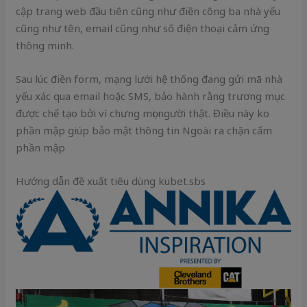
cập trang web đầu tiên cũng như điền công ba nhà yếu
cũng như tên, email cũng như số điện thoại cảm ứng
thông minh.
Sau lúc điền form, mạng lưới hệ thống đang gửi mã nhà
yếu xác qua email hoặc SMS, bảo hành rằng trương mục
được chế tạo bởi vì chưng mọi người thật. Điều này ko
phần mập giúp bảo mật thông tin Ngoài ra chặn cấm
phần mập
Hướng dẫn đề xuất tiêu dùng kubet.sbs