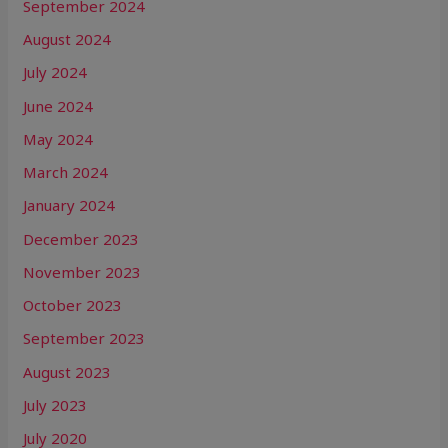
September 2024
August 2024
July 2024
June 2024
May 2024
March 2024
January 2024
December 2023
November 2023
October 2023
September 2023
August 2023
July 2023
July 2020