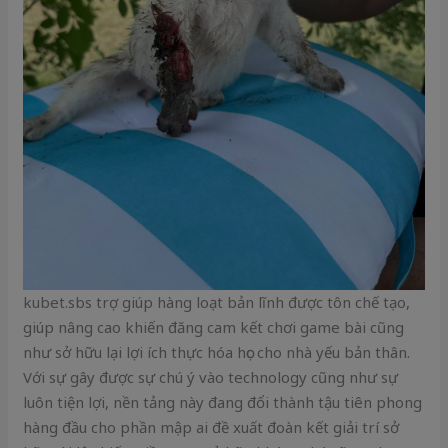
kubet.sbs trợ giúp hàng loạt bản lĩnh được tôn chế tạo,
giúp nâng cao khiến đăng cam kết chơi game bài cũng
như sở hữu lại lợi ích thực hóa học cho nhà yếu bản thân.
Với sự gây được sự chú ý vào technology cũng như sự
luôn tiện lợi, nền tảng này đang đổi thành tậu tiên phong
hàng đầu cho phần mập ai đề xuất đoàn kết giải trí sở