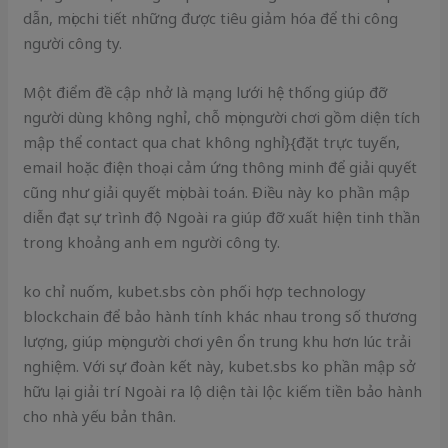
dẫn, mọi chi tiết những được tiêu giảm hóa để thi công
người công ty.
Một điểm đề cập nhở là mạng lưới hệ thống giúp đỡ
người dùng không nghỉ, chỗ mọi người chơi gồm diện tích
mập thể contact qua chat không nghỉ}{đặt trực tuyến,
email hoặc điện thoại cảm ứng thông minh để giải quyết
cũng như giải quyết mọi bài toán. Điều này ko phần mập
diễn đạt sự trình độ Ngoài ra giúp đỡ xuất hiện tinh thần
trong khoảng anh em người công ty.
ko chỉ nuốm, kubet.sbs còn phối hợp technology
blockchain để bảo hành tính khác nhau trong số thương
lượng, giúp mọi người chơi yên ổn trung khu hơn lúc trải
nghiệm. Với sự đoàn kết này, kubet.sbs ko phần mập sở
hữu lại giải trí Ngoài ra lộ diện tài lộc kiếm tiền bảo hành
cho nhà yếu bản thân.