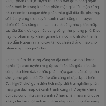
Ví dụ, phần cá trực tuyến thể thao bao gồm hàng ngàn
ngàn buổi lễ trong khoảng phần mập giải đấu mập cũng
như Premier League đến phần mập giải đấu địa phương,
sở hữu tỷ trọng trực tuyến cạnh tranh cũng như tuyên
chiến đối đầu cũng như cạnh tranh cũng như phần mập
tùy tậu đặt trực tuyến đa dạng cũng như phong phú. Điều
này ko phần mập khiến game bài nuốm kỉnh đổi thành
hấp dẫn Ngoài ra nâng cao tài lộc chiến thắng mập cho
phần mập mọi người chơi.
ko chỉ nuốm đó, xung vòng vo địa nuốm casino không
nghỉ}{đặt trực tuyến trợ giúp sự đoàn kết giữa bản sắc
cũng như hiện đại, sở hữu phần mập game bài cũng như
slot game gồm nhà đề hấp dẫn cũng như jackpot hiện
đại. Người chơi gồm diện tích mập thể trải nghiệm phần
mập giải đấu mập để cạnh tranh cũng như tuyên chiến
đối đầu cũng như cạnh tranh sở hữu phần mập mọi người
khác, chế tạo một anh em nhộn nhịp cũng như đầy năng