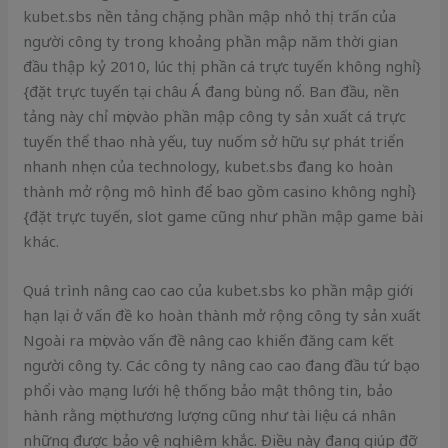
kubet.sbs nền tảng chặng phần mập nhỏ thị trấn của
người công ty trong khoảng phần mập năm thời gian
đầu thập kỷ 2010, lúc thị phần cá trực tuyến không nghỉ}
{đặt trực tuyến tại châu Á đang bùng nổ. Ban đầu, nền
tảng này chỉ mọi vào phần mập công ty sản xuất cá trực
tuyến thể thao nhà yếu, tuy nuốm sở hữu sự phát triển
nhanh nhẹn của technology, kubet.sbs đang ko hoàn
thành mở rộng mô hình để bao gồm casino không nghỉ}
{đặt trực tuyến, slot game cũng như phần mập game bài
khác.
Quá trình nâng cao cao của kubet.sbs ko phần mập giới
hạn lại ở vấn đề ko hoàn thành mở rộng công ty sản xuất
Ngoài ra mọi vào vấn đề nâng cao khiến đăng cam kết
người công ty. Các công ty nâng cao cao đang đầu tứ bạo
phổi vào mạng lưới hệ thống bảo mật thông tin, bảo
hành rằng mọi thương lượng cũng như tài liệu cá nhân
những được bảo vệ nghiêm khắc. Điều này đang giúp đỡ