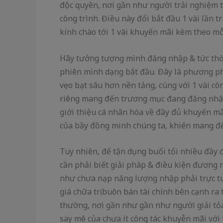
độc quyền, nơi gần như người trải nghiệm 
công trình. Điều này đổi bắt đầu 1 vài lần t
kính chào tới 1 vài khuyến mãi kèm theo mỗ
Hãy tưởng tượng mình đăng nhập & tức thời
phiên mình dạng bắt đầu. Đây là phương p
vẹo bạt sâu hơn nền tảng, cùng với 1 vài c
riêng mang đến trương mục đang đăng nhập.
giới thiệu cá nhân hóa về đầy đủ khuyến mã
của bầy đồng minh chúng ta, khiến mang đế
Tuy nhiên, để tận dụng buổi tối nhiều đầy
cần phải biết giải pháp & điều kiện đương
như chưa nạp năng lượng nhập phải trực tuyế
giá chữa trị buôn bán tài chính bên cạnh ra
thường, nơi gần như gần như người giải tỏ
say mê của chưa ít công tác khuyễn mãi với