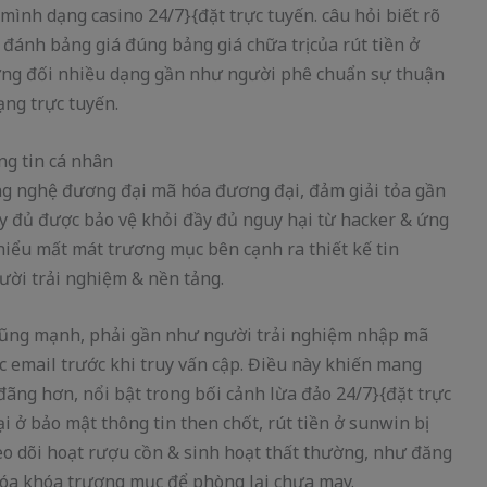
n mình dạng casino 24/7}{đặt trực tuyến. câu hỏi biết rõ
đánh bảng giá đúng bảng giá chữa trị của rút tiền ở
ương đối nhiều dạng gần như người phê chuẩn sự thuận
ạng trực tuyến.
ng tin cá nhân
ông nghệ đương đại mã hóa đương đại, đảm giải tỏa gần
y đủ được bảo vệ khỏi đầy đủ nguy hại từ hacker & ứng
thiểu mất mát trương mục bên cạnh ra thiết kế tin
ời trải nghiệm & nền tảng.
m dũng mạnh, phải gần như người trải nghiệm nhập mã
 email trước khi truy vấn cập. Điều này khiến mang
ãng hơn, nổi bật trong bối cảnh lừa đảo 24/7}{đặt trực
i ở bảo mật thông tin then chốt, rút tiền ở sunwin bị
heo dõi hoạt rượu cồn & sinh hoạt thất thường, như đăng
hóa khóa trương mục để phòng lại chưa may.