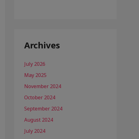
Archives
July 2026
May 2025
November 2024
October 2024
September 2024
August 2024
July 2024