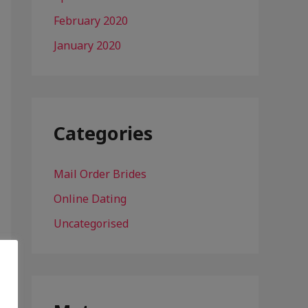
February 2020
January 2020
Categories
Mail Order Brides
Online Dating
Uncategorised