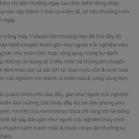
thậm chí dấn thưởng ngay sau thời điểm đăng nhập
ruy vấn cập thành 1 thời cơ kiếm lãi, từ tiền thưởng kính
i ngày.
 trông thấy 1 khoản tiền thưởng free để thử đầy đủ
háp S666 khuyến khích gần như người trải nghiệm xiêu
ông tác như hoàn tiền hoặc vòng quay trúng bự dành
 Không chỉ dừng lại ở đấy, khối hệ thống còn chuyển
i kèm theo căn cứ vào lịch sử hoạt rượu cồn & sinh hoạt
n trải nghiệm trở thành cá nhân hóa & nóng bỏng hơn.
 đủ quánh Điểm chu đáo đấy, gần như người trải nghiệm
 nhiên ảnh hưởng, bớt thiểu đầy đủ sai lầm phong phú
n. rút tiền ở sunwin bị treo chưa chỉ cùng với lại bảng
 thiết kế bầy đàn gần như người trải nghiệm thủy bình
a chuyện cạnh tranh nhắc & thuộc nhau tận thưởng sự
 thêm.