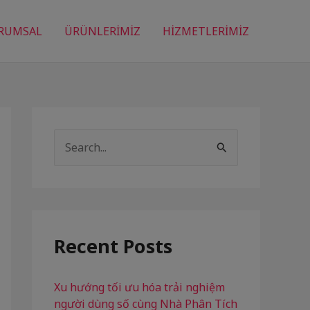
RUMSAL
ÜRÜNLERİMİZ
HİZMETLERİMİZ
S
e
a
r
c
Recent Posts
h
f
Xu hướng tối ưu hóa trải nghiệm
người dùng số cùng Nhà Phân Tích
o