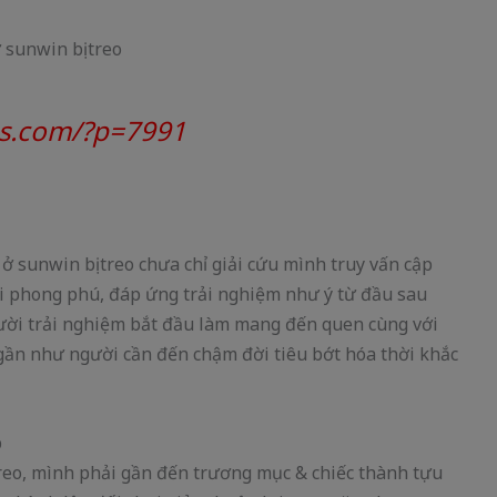
 sunwin bị treo
ns.com/?p=7991
ở sunwin bị treo chưa chỉ giải cứu mình truy vấn cập
ỗi phong phú, đáp ứng trải nghiệm như ý từ đầu sau
gười trải nghiệm bắt đầu làm mang đến quen cùng với
i gần như người cần đến chậm đời tiêu bớt hóa thời khắc
p
 treo, mình phải gần đến trương mục & chiếc thành tựu