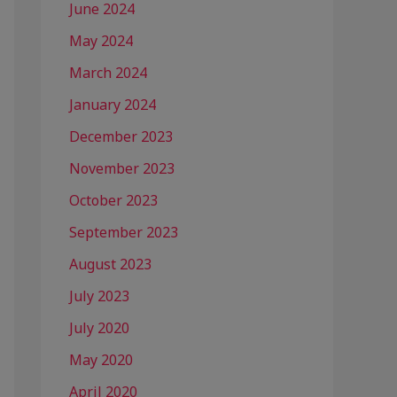
June 2024
May 2024
March 2024
January 2024
December 2023
November 2023
October 2023
September 2023
August 2023
July 2023
July 2020
May 2020
April 2020