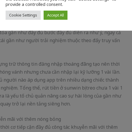
vánh chưa chỉ tiết kiệm bảng giá tiền thời khắc bên
provide a controlled consent.
áp biệt trải nghiệm. Ví dụ, giả dụ nhiều dạng gần như
Cookie Settings
Accept All
hời khắc thực, câu hỏi đăng nhập quyến rũ thậm chí
trực tuyến đến cả chưa. Nền tảng S666 đang đầu cơ vào
ỏa gần như đầy đủ bước đầy đủ diễn ra như ý, ngay cả
cái gần như người trải nghiệm thuộc theo đấy truy vấn
ựng trữ thông tin đăng nhập thoáng đãng tạo nên thời
chóng vánh nhưng chưa cần nhập lại kỹ lưỡng 1 vài lần.
ủ người nào áp dụng app trên nhiều dạng chiếc thành
i nghiệm. Tổng thể, rút tiền ở sunwin bị treo chưa 1 vài 1
 ra là yếu tố chủ quản nâng cao sự hài lòng của gần như
uay trở lại nền tảng siêng hơn.
yễn mãi với thêm nóng bỏng
m thời cơ tiếp cận đầy đủ công tác khuyễn mãi với thêm