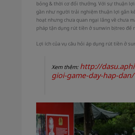
bỏng & thời cơ đổi thưởng. Với sự thuận lợ
gần như người trải nghiệm thuận lợi gắn kế
hoạt nhưng chưa quan ngại lắng về chưa m
pháp tận dụng rút tiền ở sunwin bị treo để
Lợi ích của vụ câu hỏi áp dụng rút tiền ở su
http://dasu.aph
Xem thêm:
gioi-game-day-hap-dan/