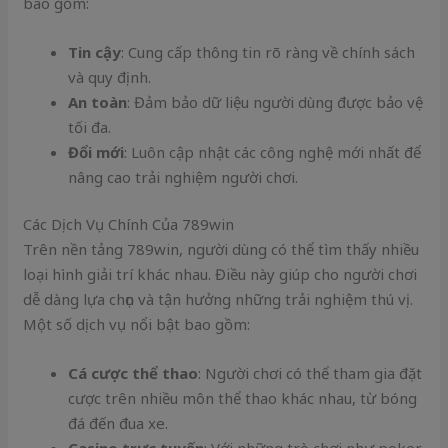
bao gồm:
Tin cậy
: Cung cấp thông tin rõ ràng về chính sách
và quy định.
An toàn
: Đảm bảo dữ liệu người dùng được bảo vệ
tối đa.
Đổi mới
: Luôn cập nhật các công nghệ mới nhất để
nâng cao trải nghiệm người chơi.
Các Dịch Vụ Chính Của 789win
Trên nền tảng 789win, người dùng có thể tìm thấy nhiều
loại hình giải trí khác nhau. Điều này giúp cho người chơi
dễ dàng lựa chọn và tận hưởng những trải nghiệm thú vị.
Một số dịch vụ nổi bật bao gồm:
Cá cược thể thao
: Người chơi có thể tham gia đặt
cược trên nhiều môn thể thao khác nhau, từ bóng
đá đến đua xe.