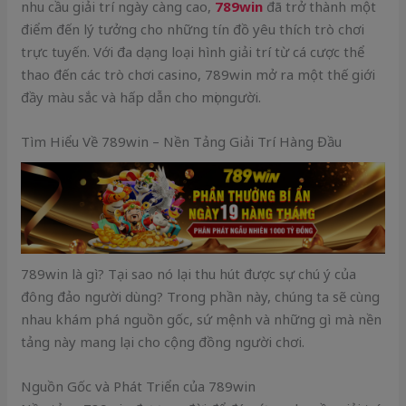
nhu cầu giải trí ngày càng cao,
789win
đã trở thành một
điểm đến lý tưởng cho những tín đồ yêu thích trò chơi
trực tuyến. Với đa dạng loại hình giải trí từ cá cược thể
thao đến các trò chơi casino, 789win mở ra một thế giới
đầy màu sắc và hấp dẫn cho mọi người.
Tìm Hiểu Về 789win – Nền Tảng Giải Trí Hàng Đầu
789win là gì? Tại sao nó lại thu hút được sự chú ý của
đông đảo người dùng? Trong phần này, chúng ta sẽ cùng
nhau khám phá nguồn gốc, sứ mệnh và những gì mà nền
tảng này mang lại cho cộng đồng người chơi.
Nguồn Gốc và Phát Triển của 789win