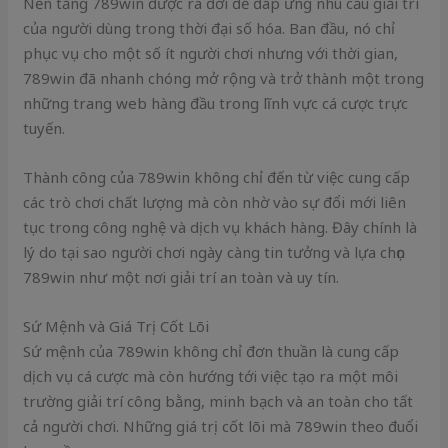
Nền tảng 789win được ra đời để đáp ứng nhu cầu giải trí
của người dùng trong thời đại số hóa. Ban đầu, nó chỉ
phục vụ cho một số ít người chơi nhưng với thời gian,
789win đã nhanh chóng mở rộng và trở thành một trong
những trang web hàng đầu trong lĩnh vực cá cược trực
tuyến.
Thành công của 789win không chỉ đến từ việc cung cấp
các trò chơi chất lượng mà còn nhờ vào sự đổi mới liên
tục trong công nghệ và dịch vụ khách hàng. Đây chính là
lý do tại sao người chơi ngày càng tin tưởng và lựa chọn
789win như một nơi giải trí an toàn và uy tín.
Sứ Mệnh và Giá Trị Cốt Lõi
Sứ mệnh của 789win không chỉ đơn thuần là cung cấp
dịch vụ cá cược mà còn hướng tới việc tạo ra một môi
trường giải trí công bằng, minh bạch và an toàn cho tất
cả người chơi. Những giá trị cốt lõi mà 789win theo đuổi