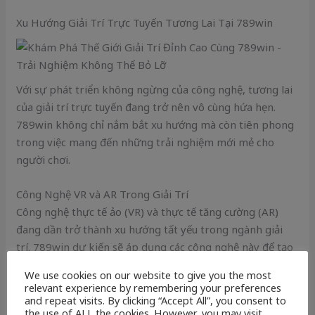
Xu Hướng Giải Trí Trực Tuyến Tương Lai Tại 789win
Với sự phát triển không ngừng của công nghệ, tương lai
của giải trí trực tuyến đang trở nên vô cùng hứa hẹn.
789win không chỉ nắm bắt xu hướng mà còn tiên phong
trong việc mang đến những trải nghiệm mới mẻ cho
người chơi.
Công Nghệ VR và AR Trong Giải Trí
Công nghệ thực tế ảo (VR) và thực tế tăng cường (AR)
đang dần trở thành xu hướng tất yếu trong ngành giải
trí. 789win dự kiến sẽ áp dụng các công nghệ này để tạo
ra những trò chơi giả lập sống động hơn.
We use cookies on our website to give you the most
relevant experience by remembering your preferences
Người chơi sẽ có cơ hội tham gia vào các trò chơi một
and repeat visits. By clicking “Accept All”, you consent to
the use of ALL the cookies. However, you may visit