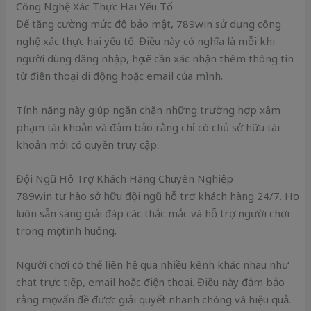
Công Nghệ Xác Thực Hai Yếu Tố
Để tăng cường mức độ bảo mật, 789win sử dụng công
nghệ xác thực hai yếu tố. Điều này có nghĩa là mỗi khi
người dùng đăng nhập, họ sẽ cần xác nhận thêm thông tin
từ điện thoại di động hoặc email của mình.
Tính năng này giúp ngăn chặn những trường hợp xâm
phạm tài khoản và đảm bảo rằng chỉ có chủ sở hữu tài
khoản mới có quyền truy cập.
Đội Ngũ Hỗ Trợ Khách Hàng Chuyên Nghiệp
789win tự hào sở hữu đội ngũ hỗ trợ khách hàng 24/7. Họ
luôn sẵn sàng giải đáp các thắc mắc và hỗ trợ người chơi
trong mọi tình huống.
Người chơi có thể liên hệ qua nhiều kênh khác nhau như
chat trực tiếp, email hoặc điện thoại. Điều này đảm bảo
rằng mọi vấn đề được giải quyết nhanh chóng và hiệu quả.