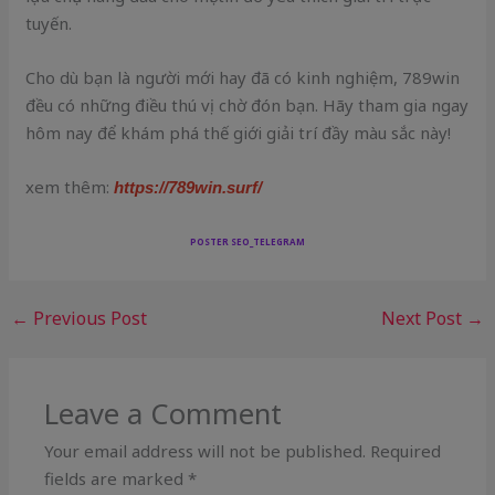
tuyến.
Cho dù bạn là người mới hay đã có kinh nghiệm, 789win
đều có những điều thú vị chờ đón bạn. Hãy tham gia ngay
hôm nay để khám phá thế giới giải trí đầy màu sắc này!
xem thêm:
https://789win.surf/
POSTER SEO_TELEGRAM
←
Previous Post
Next Post
→
Leave a Comment
Your email address will not be published.
Required
fields are marked
*