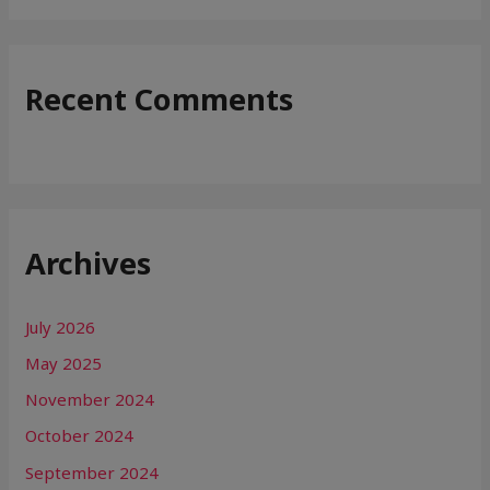
Recent Comments
Archives
July 2026
May 2025
November 2024
October 2024
September 2024