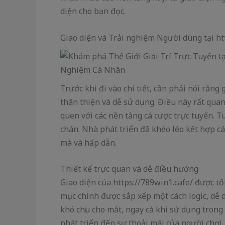
diện cho bạn đọc.
Giao diện và Trải nghiệm Người dùng tại ht
Trước khi đi vào chi tiết, cần phải nói rằng
thân thiện và dễ sử dụng. Điều này rất qua
quen với các nền tảng cá cược trực tuyến. 
chán. Nhà phát triển đã khéo léo kết hợp c
mà và hấp dẫn.
Thiết kế trực quan và dễ điều hướng
Giao diện của https://789win1.cafe/ được tố
mục chính được sắp xếp một cách logic, dễ 
khó chịu cho mắt, ngay cả khi sử dụng trong
phát triển đến sự thoải mái của người chơi.