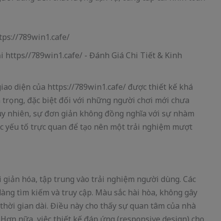
tps://789win1.cafe/
 giao diện của https://789win1.cafe/ được thiết kế khá
n trọng, đặc biệt đối với những người chơi mới chưa
Tuy nhiên, sự đơn giản không đồng nghĩa với sự nhàm
ác yếu tố trực quan để tạo nên một trải nghiệm mượt
i giản hóa, tập trung vào trải nghiệm người dùng. Các
dàng tìm kiếm và truy cập. Màu sắc hài hòa, không gây
 thời gian dài. Điều này cho thấy sự quan tâm của nhà
 Hơn nữa, việc thiết kế đáp ứng (responsive design) cho