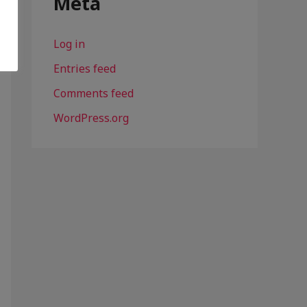
Meta
Log in
Entries feed
Comments feed
WordPress.org