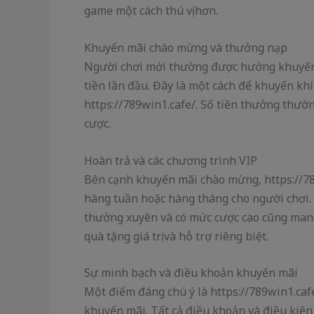
game một cách thú vị hơn.
Khuyến mãi chào mừng và thưởng nạp
Người chơi mới thường được hưởng khuyến 
tiền lần đầu. Đây là một cách để khuyến khí
https://789win1.cafe/. Số tiền thưởng thườ
cược.
Hoàn trả và các chương trình VIP
Bên cạnh khuyến mãi chào mừng, https://789
hàng tuần hoặc hàng tháng cho người chơi.
thường xuyên và có mức cược cao cũng mang 
quà tặng giá trị và hỗ trợ riêng biệt.
Sự minh bạch và điều khoản khuyến mãi
Một điểm đáng chú ý là https://789win1.caf
khuyến mãi. Tất cả điều khoản và điều kiện 