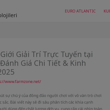
EURO ATLANTIC
KU
ojileri
iới Giải Trí Trực Tuyến tại
 Đánh Giá Chi Tiết & Kinh
2025
s://www.farmzone.net/
út sự chú ý của đông đảo người chơi với vô vàn trò chơi
sắc. Bài viết này sẽ đi sâu phân tích các khía cạnh
ười dùng đến chất lượng dịch vụ, cung cấp cái nhìn toàn