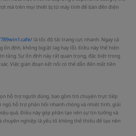
ợt mà trên mọi thiết bị, từ máy tính để bàn đến điện
/789win1.cafe/
là tốc độ tải trang cực nhanh. Ngay cả
ổn định, không bị giật lag hay lỗi. Điều này thể hiện
ền tảng. Sự ổn định này rất quan trọng, đặc biệt trong
 xác. Việc gián đoạn kết nối có thể dẫn đến mất tiền
họn hỗ trợ người dùng, bao gồm trò chuyện trực tiếp
Đội ngũ hỗ trợ phản hồi nhanh chóng và nhiệt tình, giải
iệu quả. Điều này góp phần tạo nên sự tin tưởng và
 và chuyên nghiệp là yếu tố không thể thiếu để tạo nên